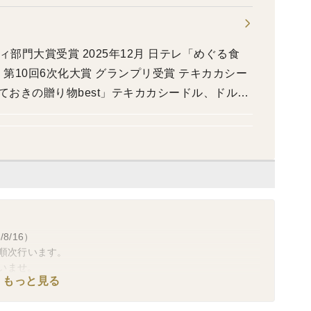
ィ部門大賞受賞 2025年12月 日テレ「めぐる食
月 第10回6次化大賞 グランプリ受賞 テキカカシー
3「とっておきの贈り物best」テキカカシードル、ドル
だきました。 2023年10月 NewsPicks+d
へ渡すバトン」 2023年10月 ジャパン・シード
5つ星、ラベル部門3つ星の最高評価「テキカカシー
1「京都画報」『京料理の進化形 －新・予約の取れない
 日本料理界に新しい風を吹き込み注目されている
キカカシードルが紹介されました。 2023年5月
「サンドイッチに合う国産シードル」第1位 テキカ
/16）
ン9月号にテキカカアップルソーダ掲載 2022年6月
降順次行います。
いませ。
3月 経済産業省が選ぶDXセレクション2022審査員
もっと見る
でテキカカシードル掲載 2021年3月 ダイヤモンド
100選 2021年】にテキカカシードル認定 2021