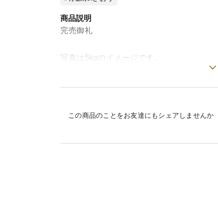
商品説明
完売御礼
写真は5kgのイメージです。
10kgは2段になります。
もりやま園のスタッフ人気ベスト3に入る🍏き
黄色りんごですが、甘さだけでなくきちん
この商品のことをお友達にもシェアしませんか
皮もすべすべなので、皮ごとパリパリとお
※こちらは「訳ありご家庭用」りんごです。
小さめの傷やあざのあるもの、皮がザラザ
入っているもの、日焼けしているもの、全
的に取り除かないと食べられない箇所のあ
わりません。ご自宅で食べていただくには