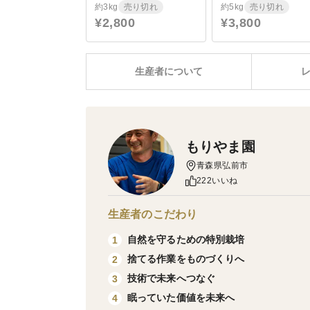
約3kg
売り切れ
約5kg
売り切れ
¥2,800
¥3,800
生産者について
もりやま園
青森県弘前市
222いいね
生産者のこだわり
自然を守るための特別栽培
1
捨てる作業をものづくりへ
2
技術で未来へつなぐ
3
眠っていた価値を未来へ
4