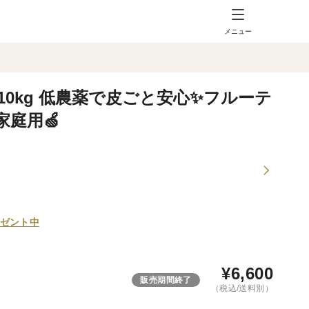
メニュー
10kg 低農薬で皮ごと安心✨フルーテ
庭用🍏
ゼント中
¥
6,600
販売期間終了
（税込/送料別）