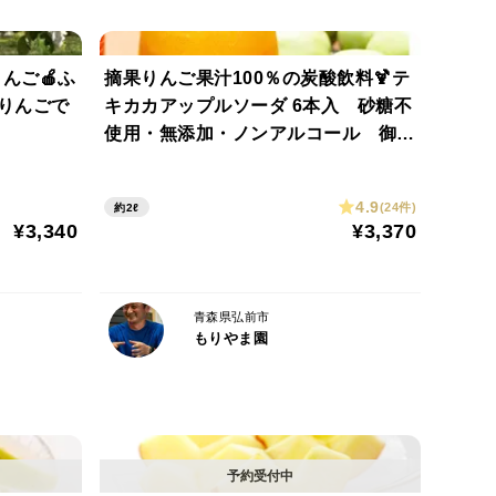
いに赤くすることがよいと思われてきました。近年で
っぱが光合成をおこない、りんごの実にたくさんの養
赤なりんごでなくても、栄養や食味の面では、葉っぱ
んご🍎ふ
摘果りんご果汁100％の炭酸飲料🍹テ
分かってきました。もりやま園では見た目よりも味重
培りんごで
キカカアップルソーダ 6本入 砂糖不
使用・無添加・ノンアルコール 御中
元、御祝や御礼 【夏ギフト】
4.9
(24件)
約2ℓ
で保存してください。
¥3,340
¥3,370
、ポリ袋に入れて野菜室で保存していただくと、おい
青森県弘前市
もりやま園
りんご発祥の地です。
品店などに出荷しています。