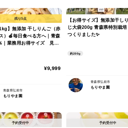
ごの全面を当て、りんごを色むらなくきれ
は、葉っぱを取らないで栽培した方が、葉
分を送るので、見た目は色むらが出て真っ
【お得サイズ】無添加干しり
を取って栽培したりんごよりも勝ることが
じ大袋200g 青森県特別栽
1kg】無添加 干しりんご（赤
つくりました✨
視で栽培しています。
ス）🍎毎日食べる方へ｜青森
0％｜業務用お得サイズ 見た
カラフル🍎🍏
＜保存方法＞
約200g
届きましたらすぐに状態を確認し、冷蔵庫
新聞紙やキッチンペーパーで１つずつ包み
¥9,999
しさがよりいっそう長持ちします。
青森県弘前市
もりやま園
＜産地の特徴＞
青森県弘前市
青森県弘前市の樹木・緑ケ丘エリア。青森
もりやま園
＜主な出荷先＞
学校給食やオーガニックスーパー、自然食