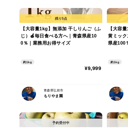
【大容量1kg】無添加 干しりんご（ふ
【大容量
じ）🍎毎日食べる方へ｜青森県産10
黄ミック
0％｜業務用お得サイズ
県産10
目もお味も
約1kg
約1kg
¥9,999
青森県弘前市
もりやま園