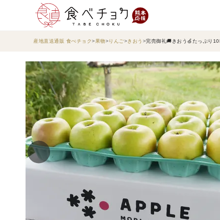
産地直送通販 食べチョク
果物
りんご
きおう
完売御礼🚚きおう🍏たっぷり1