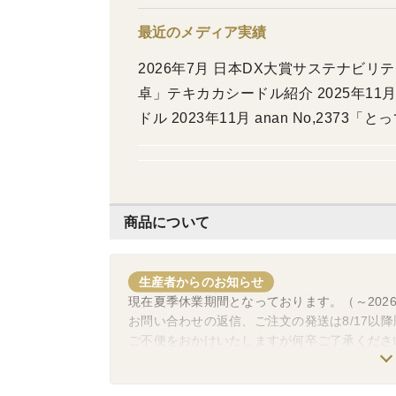
最近のメディア実績
2026年7月 日本DX大賞サステナビリテ
卓」テキカカシードル紹介 2025年11
ドル 2023年11月 anan No,237
ゴ、ライチをツレヅレハナコさんにお勧めいた
に連載されました「100年後のりんご農家
ル・アワード2023にてテイスト部門
ドル ライチ」 2023年10月 BS1
商品について
名店－』 第25回 出演：常盤貴子さん
「研野」そのお料理に合うお酒としてテ
生産者からのお知らせ
NIKKEIプラス1なんでもランキング
現在夏季休業期間となっております。（～2026/8
カシードル 2022年9月 エル・ジャポ
お問い合わせの返信、ご注文の発送は8/17以
ご不便をおかけいたしますが何卒ご了承くださ
NGT48の「ふわり愛」に出演 2022年
特別賞受賞 2021年5月 雑誌「美的」
オンラインに連載 2021年3月【料理王国