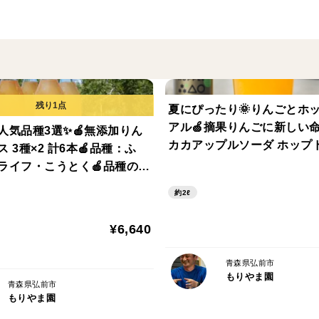
容量は（約）3kg、5kg、10kgをそれぞ
家族構成や用途に合わせてご注文くださいませ
3kg（7～13個）
5kg（14～25個）
10kg（28～50個）
夏にぴったり🌞りんごとホ
※梱包資材（箱）を含めたおおよその重量
アル🍏摘果りんごに新しい命
人気品種3選✨🍎無添加りん
カカアップルソーダ ホップド
 3種×2 計6本🍎品種：ふ
＜特別栽培認証＞
砂糖・香料・保存料無添加 
ライフ・こうとく🍎品種の違
もりやま園で栽培しているりんごは全て青
時指定可 ギフトに自分へ
む♪ 飲み比べセット✨
節減対象農薬を規定の5割以下、化学肥料
約2ℓ
🎁【夏ギフト】
がりください。
¥6,640
皮には食物繊維やビタミンC、プロシアニ
ます。
青森県弘前市
もりやま園
青森県弘前市
＜葉とらずとは＞
もりやま園
葉っぱを取らずに収穫まで栽培する方法の