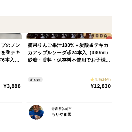
れ販売しております。
🍎🍏
ップのノン
摘果りんご果汁100%＋炭酸🍏テキカ
です。
を🥂テキ
カアップルソーダ🍏24本入（330ml）
6本入🥂
砂糖・香料・保存料不使用でお子様に
お届け日
もおすすめ！甘さひかえめでお食事と
森県から特別栽培農産物の認証を受けています。
のご褒美に
一緒に楽しめます🍹新感覚ノンアルド
は使わずに栽培しているので、皮ごとがぶりとお召し上
4.9
(24件)
約7.9ℓ
リンク
¥3,888
¥12,830
ジンなど、果肉よりたくさんの健康成分が含まれてい
青森県弘前市
もりやま園
ことです。昔は葉っぱをとり、影をなくし太陽にりん