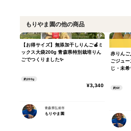
もりやま園の他の商品
【お得サイズ】無添加干しりんご🍎ミ
ックス大袋200g 青森県特別栽培りん
赤りんご
ごでつくりました✨
ごジュース
じ・未希
いを楽し
約200g
¥3,340
約6ℓ
青森県弘前市
もりやま園