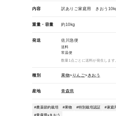
年1月(2022年5月再放送）BSフジ
内容
訳ありご家庭用 きおう10k
よしさん来訪 2020年10月 食品ロ
生活」で紹介 2020年10月 TBS N
重量・
容量
約10kg
ロスジャーナリスト 井出留美さん著「捨
K コウケンテツの日本100年ゴハン紀行
発送
佐川急便
農林水産大臣賞受賞 2019年8月 テキ
送料
大賞受賞
常温便
数量1点ごとに送料が発生します
種別
果物
りんご
きおう
産地
青森県
農薬節約栽培
果物
特別栽培認証
家庭
青森県xきおう