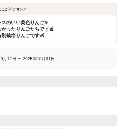
ここがイチオシ／
ンスのいい黄色りんご✨
かったりんごたちです🍏
別栽培りんごです👶
月12日 〜 2025年10月31日