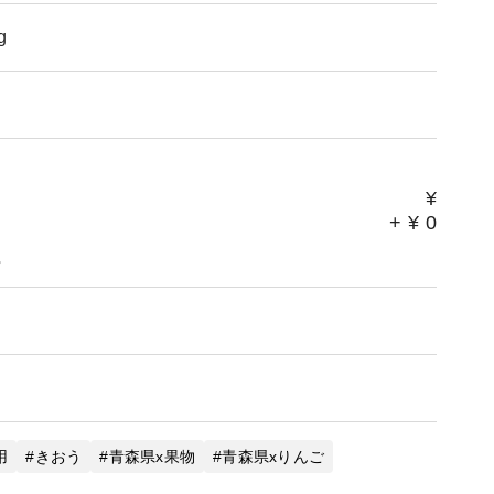
 「名曲！旅の詞 ～日本全国 歌碑めぐり～」氷川き
g
スジャーナリスト出留美さん著「あるものでまかなう
スタにてテキカカアップルソーダ紹介 2020年9月 食品
てられる食べものたち」で紹介 2020年3月 NH
出演 2020年2月 全国果樹技術・経営コンクール
カカシードルがジャパン・シードル・アワード2019
¥
+
¥
0
。
用
きおう
青森県x果物
青森県xりんご