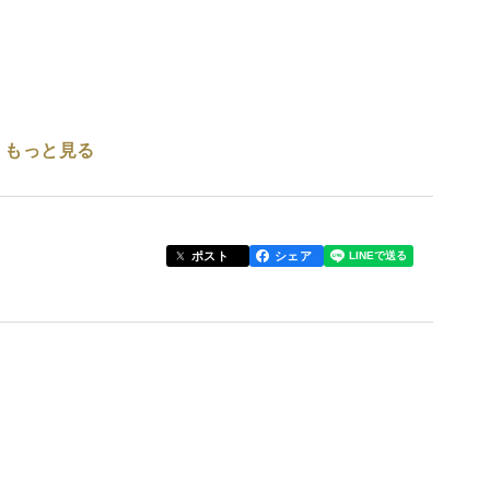
もっと見る
おう🍏
と酸味もあり、フルーティーな香りが特徴です。
ポスト
シェア
召し上がりください♪
ラしているもの、ヘタがない、ヘタの部分に亀裂の
体的に色が薄いものが入ります。皮をむいたり、部分
るりんごも入りますが、栽培方法や味は「良品」と変
問題のない範囲のものをお詰めします。