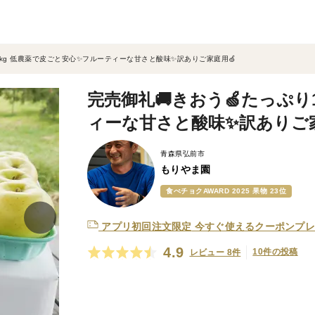
0kg 低農薬で皮ごと安心✨フルーティーな甘さと酸味✨訳ありご家庭用🍏
完売御礼🚚きおう🍏たっぷり
ィーな甘さと酸味✨訳ありご家
青森県弘前市
もりやま園
食べチョクAWARD 2025 果物 23位
アプリ初回注文限定
今すぐ使えるクーポンプレ
4.9
10件の投稿
レビュー 8件