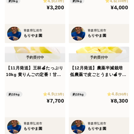
4.9
4.6
学肥料不使用 りんご食べ比
(23件)
(108件)
約3kg
約3kg
も含まれます。
¥3,200
¥4,000
べ 予約 おすすめ 人気
・発送日、お届け日、大きさなどのご指定は承ることが
できません。
青森県弘前市
青森県弘前市
・置き配をご希望の場合は、ご住所の最後に「置き配希
もりやま園
もりやま園
望」とご入力ください。特記事項欄への記載では対応で
きません。
・1箱ごとの発送となるため、複数箱をまとめて発送す
ることはできません。
【11月発送】王林🍏たっぷり
【12月発送】農薬半減栽培
・収穫状況により、出荷前半は大きめ、後半は小さめの
10kg 黄りんごの定番！甘く
低農薬で皮ごとうまい🍎サン
香り豊かな人気品種✨キズな
ふじ🍎たっぷり10kg【キズ
りんごになる場合があります。
し良品🎁青森県特別栽培認証
なし良品】 葉とらずりんご
4.9
4.8
予約 旬 化学肥料不使用 特別
(23件)
(96件)
約10kg
約10kg
🍎保存方法
¥7,700
¥8,300
栽培認証取得
商品が届きましたら、すぐに状態をご確認ください。
9月は青森でも気温が高い日があるため、届いた後は冷
蔵庫の野菜室で保存してください。
青森県弘前市
青森県弘前市
もりやま園
もりやま園
新聞紙やキッチンペーパーで1個ずつ包み、ポリ袋に入