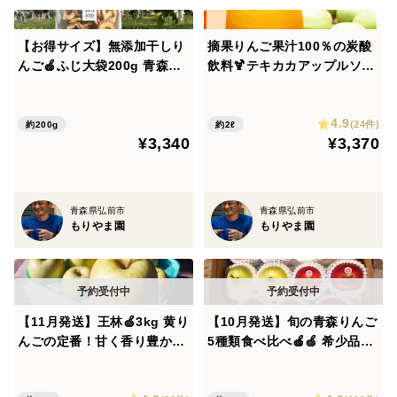
スを大切にすること。
その考えが、結果として「節減対象農薬5割以下・化学
【お得サイズ】無添加干しり
摘果りんご果汁100％の炭酸
肥料不使用」の特別栽培農産物認証につながっていま
んご🍎ふじ大袋200g 青森県
飲料🍹テキカカアップルソー
す。
特別栽培りんごでつくりまし
ダ 6本入 砂糖不使用・無添
た✨
加・ノンアルコール 御中
4.9
元、御祝や御礼 【夏ギフト】
(24件)
🍎葉とらず栽培について
約200g
約2ℓ
¥3,340
¥3,370
もりやま園では、葉を取らず、袋もかけず、太陽の光を
たっぷり浴びながら育てています。
葉っぱは収穫直前まで光合成を続け、りんごへたくさん
青森県弘前市
青森県弘前市
の養分を届けてくれます。
もりやま園
もりやま園
そのため、見た目には色むらや色薄が出ることがありま
すが、味わいを大切にした栽培方法です。
「見た目より味。」
それが、もりやま園のこだわりです。
【11月発送】王林🍏3kg 黄り
【10月発送】旬の青森りんご
んごの定番！甘く香り豊かな
5種類食べ比べ🍎🍏 希少品種
人気品種✨キズなし良品🎁青
が入るかも？ 訳ありご家庭用
🍎ご注文前にご確認ください
森県特別栽培認証
3kg 特別栽培・低農薬・化
・こちらは葉とらず栽培のため、色むらや色薄のりんご