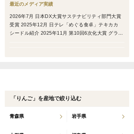
最近のメディア実績
未希ライフは、1986年（昭和61年）に放送されたNHK
2026年7月 日本DX大賞サステナビリティ部門大賞
大河ドラマ『いのち』のロケ地となった、工藤清一氏の
受賞 2025年12月 日テレ「めぐる食卓」テキカカ
りんご園で誕生した品種です。
シードル紹介 2025年11月 第10回6次化大賞 グラン
プリ受賞 テキカカシードル 2023年11月 anan No,2
ヒロインの名前「未希」と、「Life（いのち）」を組み
373「とっておきの贈り物best」テキカカシード
合わせて名付けられました。
ル、ドルゴ、ライチをツレヅレハナコさんにお勧め
いただきました。 2023年10月 NewsPicks+dに連載
このりんごの大きな魅力は、収穫時期に畑いっぱいに広
されました「100年後のりんご農家へ渡すバトン」
がる芳醇な香りです。
2023年10月 ジャパン・シードル・アワード2023に
てテイスト部門5つ星、ラベル部門3つ星の最高評価
「りんご」を産地で絞り込む
その香りに魅了された生産者たちの口コミによって広ま
「テキカカシードル ライチ」 2023年10月 BS11
り、公的なバックアップなしに市場へ定着した、珍しい
「京都画報」『京料理の進化形 －新・予約の取れな
歴史を持つ品種でもあります。
青森県
岩手県
い名店－』 第25回 出演：常盤貴子さん 日本料理界
に新しい風を吹き込み注目されている「研野」その
一方で、お盆を過ぎた暑い時期に収穫を迎えるため、栽
お料理に合うお酒としてテキカカシードルが紹介さ