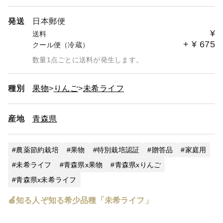
発送
日本郵便
¥
送料
+
¥
675
クール便（冷蔵）
数量1点ごとに送料が発生します。
種別
果物
りんご
未希ライフ
産地
青森県
農薬節約栽培
果物
特別栽培認証
贈答品
家庭用
未希ライフ
青森県x果物
青森県xりんご
青森県x未希ライフ
🍎知る人ぞ知る希少品種「未希ライフ」