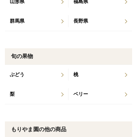
山形県
福島県
培にはとても手間がかかります。
れました。 2023年5月 NIKKEIプラス1なんでもラ
ンキング「サンドイッチに合う国産シードル」第1
群馬県
長野県
農家の間では、
位 テキカカシードル 2022年9月 エル・ジャポン9月
号にテキカカアップルソーダ掲載 2022年6月 NGT4
「未希ライフと家族、どっちが大事なの？」
8の「ふわり愛」に出演 2022年3月 経済産業省が選
ぶDXセレクション2022審査員特別賞受賞 2021年5
旬の果物
なんて冗談が出るほど（笑）、手がかかる品種として知
月 雑誌「美的」でテキカカシードル掲載 2021年3
られています。
月 ダイヤモンドオンラインに連載 2021年3月【料
ぶどう
桃
理王国100選 2021年】にテキカカシードル認定 20
それでも作り続けたいと思わせるほど、このりんごには
21年1月(2022年5月再放送）BSフジ 「名曲！旅の
他の品種にはない魅力があります。
詞 ～日本全国 歌碑めぐり～」氷川きよしさん来
梨
ベリー
訪 2020年10月 食品ロスジャーナリスト出留美さん
現在では栽培する農家も少なくなり、希少なりんごと
著「あるものでまかなう生活」で紹介 2020年10月
なっています。
TBS Nスタにてテキカカアップルソーダ紹介 2020
年9月 食品ロスジャーナリスト 井出留美さん著「捨
もりやま園の他の商品
🍎こちらは「キズなし良品」です
てられる食べものたち」で紹介 2020年3月 NHK コ