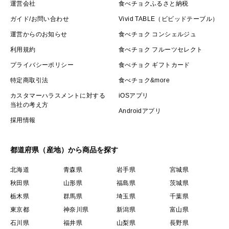
運営会社
食べチョクふるさと納税
中身の変色や腐敗などでお召し上がりいただけない場合
ガイド/お問い合わせ
Vivid TABLE（ビビッドテーブル）
は、状態が分かる写真をご用意のうえ、食べチョクのお
運営からのお知らせ
食べチョク コンシェルジュ
問い合わせフォームよりご連絡ください。確認後、対象
利用規約
食べチョク フルーツセレクト
分を返金にて対応させていただきます。芯の部分のみに
プライバシーポリシー
食べチョク ギフトカード
白いカビが生えている場合には、りんご特有の「芯カ
特定商取引法
食べチョク&more
ビ」という現象です。取り除けば問題なくお召し上がり
いただけます。
カスタマーハラスメントに対する
iOSアプリ
当社の考え方
Androidアプリ
採用情報
🍎一年かけて大切に育てたりんごを、一番おいしいタイ
ミングで収穫し、お届けします。
都道府県（産地）から商品を探す
北海道
青森県
岩手県
宮城県
ご自宅で味わう初秋のごちそうとして。
秋田県
山形県
福島県
茨城県
大切な方への贈り物として。
栃木県
群馬県
埼玉県
千葉県
東京都
神奈川県
新潟県
富山県
今年も皆さまにお届けできる日を楽しみにしています。
石川県
福井県
山梨県
長野県