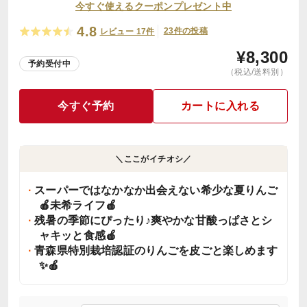
今すぐ使えるクーポンプレゼント中
4.8
23件の投稿
レビュー 17件
¥
8,300
予約受付中
（税込/送料別）
今すぐ予約
カートに入れる
＼ここがイチオシ／
スーパーではなかなか出会えない希少な夏りんご
🍎未希ライフ🍎
残暑の季節にぴったり♪爽やかな甘酸っぱさとシ
ャキッと食感🍎
青森県特別栽培認証のりんごを皮ごと楽しめます
✨🍎