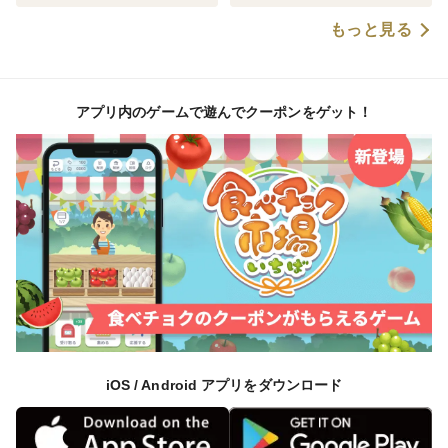
れて保存すると、より長くおいしくお召し上がりいただ
もっと見る
けます。
🍎主な出荷先
アプリ内のゲームで遊んでクーポンをゲット！
もりやま園のりんごは、学校給食をはじめ、オーガニッ
クスーパーや自然食品店などでもご利用いただいていま
す。
🍏産地
青森県弘前市・樹木・緑ケ丘エリア。
青森りんご発祥の地で、昼夜の寒暖差を生かし、おいし
いりんごを育てています。
🎁のし対応
iOS / Android アプリをダウンロード
シールタイプの簡易のし・リボンシールをご用意してお
ります。
ご希望の方は、ご注文時の特記事項欄に以下をご記入く