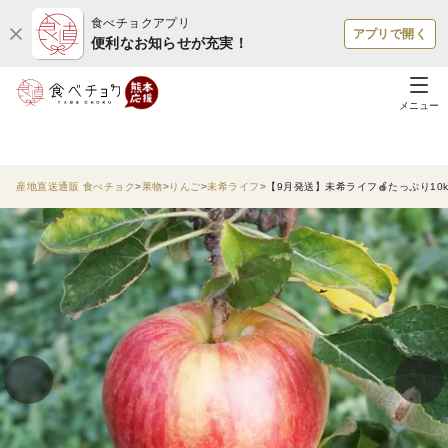
食べチョクアプリ
アプリで開く
便利なお知らせが充実！
メニュー
産地直送通販 食べチョク
果物
りんご
未希ライフ
【9月発送】未希ライフ🍎たっぷり10