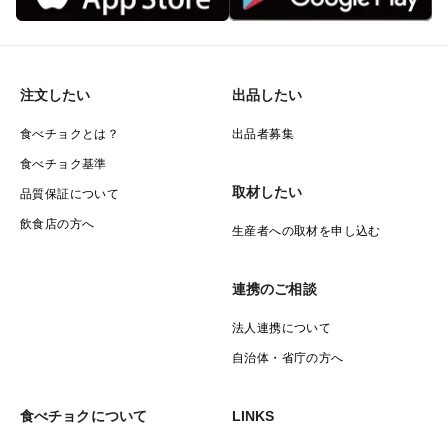
ださい。
・御礼
・御祝
注文したい
出品したい
・内祝
食べチョクとは？
出品者募集
・御見舞
食べチョク基準
・無地のし
取材したい
・プレゼント用リボンシール
品質保証について
※名入れには対応しておりません。
飲食店の方へ
生産者への取材を申し込む
🍎商品に不具合があった場合
連携のご相談
到着後すぐに商品の状態をご確認ください。
注意して検品・箱詰めをしておりますが、キズを見落と
法人連携について
してしまう場合がございます。
自治体・省庁の方へ
お届けした商品の2個以上で同じ個所に同じようなアザ
ができている場合には配送中の事故の可能性が高いで
食べチョクについて
LINKS
す。