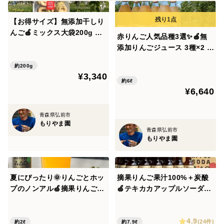
葉とらず栽培のため、色むらや色薄のりんごも含まれま
ウケンテツの日本100年ゴハン紀行出演 2020年2月
【お得サイズ】無添加干しり
す。
全国果樹技術・経営コンクール 農林水産大臣賞受賞
んご🍎ミックス大袋200g 青
その中から、
赤りんご人気品種3選✨🍎無
2019年8月 テキカカシードルがジャパン・シード
森県特別栽培りんごでつくり
添加りんごジュース 3種×2 計
・大きなキズのないもの
ました✨
ル・アワード2019 大賞受賞
6本🍎品種：ふじ・未希ライ
・比較的色づきの良いもの
約200g
フ・こうとく🍎品種の違いを
¥3,340
・大きさをそろえたもの
楽しむ♪ 飲み比べセット✨
約6ℓ
¥6,640
をお詰めしてお届けします。
葉とらず栽培の特徴をご理解いただける方への贈り物
青森県弘前市
や、おもてなし、お裾分けにもおすすめです。
もりやま園
青森県弘前市
もりやま園
📦容量
用途やご家族の人数に合わせてお選びください。
・約3kg（7〜13個）
夏にぴったり🌞りんごとホッ
摘果りんご果汁100%＋炭酸
・約5kg（14〜25個）
プのノンアル🍏摘果りんごに
🍏テキカカアップルソーダ🍏
新しい命を🥂テキカカアップ
24本入（330ml） 砂糖・香
・約10kg（28〜50個）
ルソーダ ホップド6本入🥂砂
料・保存料不使用でお子様に
※梱包資材（箱）を含めたおおよその重量です。
4.9
糖・香料・保存料無添加 お届
もおすすめ！甘さひかえめで
(24件)
約2ℓ
約7.9ℓ