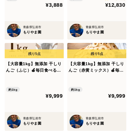
¥3,888
¥12,830
け日時指定可 ギフトに自分
お食事と一緒に楽しめます🍹
🍎青森県特別栽培農産物認証
へのご褒美に🎁【夏ギフト】
新感覚ノンアルドリンク
もりやま園のりんごは、すべて青森県の特別栽培農産物
認証を取得しています。
青森県弘前市
青森県弘前市
もりやま園
もりやま園
節減対象農薬は慣行栽培の5割以下、化学肥料は使用せ
ず栽培しています。
軽く水洗いして、皮ごとお召し上がりください。
皮には食物繊維やビタミンC、ポリフェノール（プロシ
【大容量1kg】無添加 干しり
【大容量1kg】無添加 干しり
アニジン）など、うれしい栄養が含まれています。
んご（ふじ）🍎毎日食べる方
んご（赤黄ミックス）🍎毎日
へ｜青森県産100％｜業務用
食べる方へ｜青森県産100％
お得サイズ
｜業務用お得サイズ 見た目
農薬を減らし、化学肥料を使わない理由は、単に数字を
もお味もカラフル🍎🍏
約1kg
約1kg
減らすことが目的ではありません。
¥9,999
¥9,999
私は、りんご園もひとつの自然環境だと考えています。
虫や鳥、微生物など、さまざまな生き物が関わり合うこ
とで、豊かな生態系が育ちます。
青森県弘前市
青森県弘前市
もりやま園
もりやま園
すべての生き物を排除するのではなく、自然とのバラン