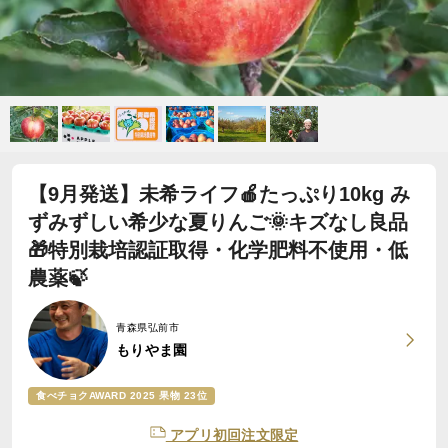
【9月発送】未希ライフ🍎たっぷり10kg み
ずみずしい希少な夏りんご🌞キズなし良品
🎁特別栽培認証取得・化学肥料不使用・低
農薬🍃
青森県弘前市
もりやま園
食べチョクAWARD 2025 果物 23位
アプリ初回注文限定