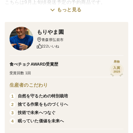
こちらは9月上旬頃発送予定の予約商品です。
もっと見る
🍎 みずみずしい甘みと、爽やかな酸味。
もりやま園
もりやま園で8月末から9月上旬に収穫を迎える「未希ラ
青森県弘前市
イフ」。
222いいね
まだ残暑の厳しい時期にぴったりの、さっぱりとした味
果物
食べチョクAWARD受賞歴
わいの夏りんごです。
受賞回数 1回
真っ白な果肉、ほどよいかたさのシャキッとした食感、
生産者のこだわり
甘みと酸味のバランスが魅力。
自然を守るための特別栽培
1
捨てる作業をものづくりへ
2
スーパーではなかなか出会えない、知る人ぞ知る希少品
技術で未来へつなぐ
3
種をぜひお楽しみください。
眠っていた価値を未来へ
4
🍎園主からの一言