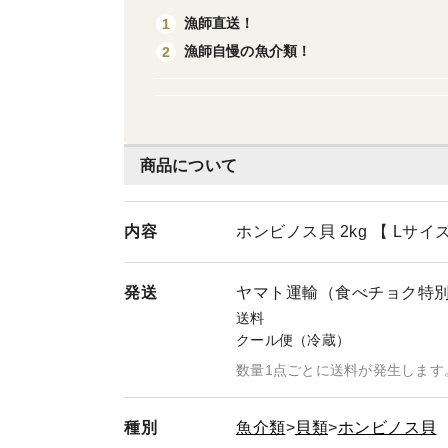
漁師直送！
1
漁師自慢の魚介類！
2
商品について
内容
ホンビノス貝 2kg 【 Lサイズ
発送
ヤマト運輸（食べチョク特
送料
クール便（冷蔵）
数量1点ごとに送料が発生します
種別
魚介類
貝類
ホンビノス貝