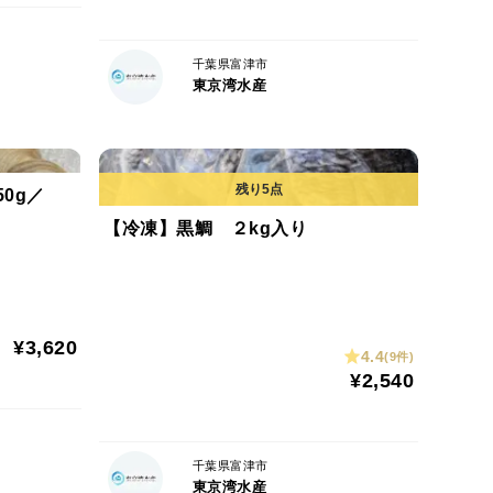
抜き後に出荷していますが、上記の砂は砂抜きでは取
千葉県富津市
東京湾水産
後に身を洗うしか今のところは方法がありません。
、出荷前に
こと
50g／
ことができないこと
【冷凍】黒鯛 ２kg入り
で）は確認できないことをご理解頂けますと幸いで
に出荷させていただいています。
¥3,620
4.4
(9件)
¥2,540
千葉県富津市
東京湾水産