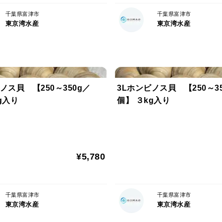
しつこいですが全ての活ホンビノス貝は砂
り除くことができません。
千葉県富津市
千葉県富津市
東京湾水産
東京湾水産
予めご了承ください。
また上記の砂を取り出したい場合、茹でた
生きている貝ですので口が塞がっている為
・砂抜きは完璧か確認することができない
ノス貝 【250～350g／
3Lホンビノス貝 【250～3
・殻と身の間に砂の付着が無いか確認する
５kg入り
個】 ３kg入り
こちらはお客様が食べるまで（火を通すま
す。
また上記を踏まえ、購入キロ数よりも多め
¥5,780
ご理解の程お願い致します。
千葉県富津市
千葉県富津市
東京湾水産
東京湾水産