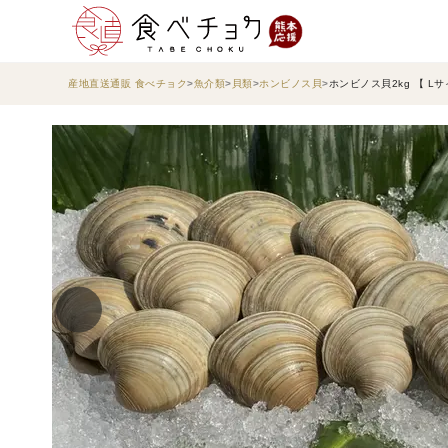
産地直送通販 食べチョク
魚介類
貝類
ホンビノス貝
ホンビノス貝2kg 【 Lサ