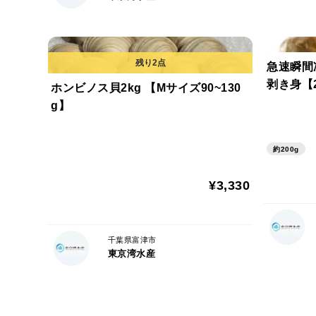
急速瞬間
剥き身【2
ホンビノス貝2kg 【Mサイズ90~130
g】
約200g
¥3,330
千葉県富津市
東京湾水産