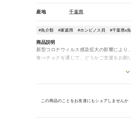
産地
千葉県
魚介類
家庭用
ホンビノス貝
千葉県x
商品説明
新型コロナウィルス感染拡大の影響により
食べチョクを通じて、どうかご支援をお願
＜味＞
ふっくらと肉厚でおいしいダシがたっぷり
＜栽培のこだわり＞
この商品のことをお友達にもシェアしませんか
漁師直送なのでどこよりも
新鮮なホンビノス貝をお届けします！