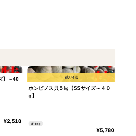
によって殻色が変色し白色、又は黒色の物もあります
ズ】～40
ホンビノス貝５㎏【SSサイズ～４０
g】
で移動をします。
、身と殻の間に付着してしまう事があり、それは砂抜
¥2,510
約5kg
砂を吐き出す】行為となっています。
¥5,780