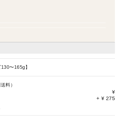
130〜165g】
別送料）
¥
+
¥
275
。