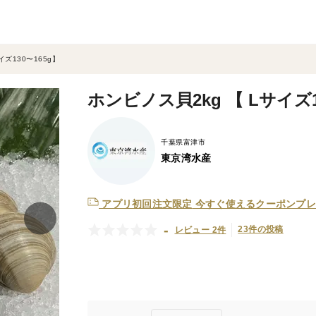
イズ130〜165g】
ホンビノス貝2kg 【 Lサイズ1
千葉県富津市
東京湾水産
アプリ初回注文限定
今すぐ使えるクーポンプレ
-
23件の投稿
レビュー 2件