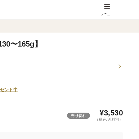
メニュー
30〜165g】
ゼント中
¥
3,530
売り切れ
（税込/送料別）