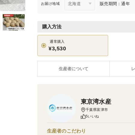
販売期間：通年
お届け地域
購入方法
通常購入
¥3,530
生産者について
東京湾水産
千葉県富津市
5いいね
生産者のこだわり