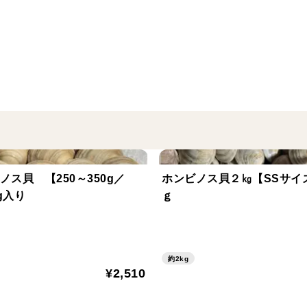
＜産地の特徴＞
千葉県 富津産
＜品種など＞
活ホンビノス貝
※漁獲場所の水温や水深または海底の底質
が中身は変わらないのでご了承ください。
ノス貝 【250～350g／
ホンビノス貝２㎏【SSサイ
２kg入り
ｇ
またホンビノス貝は砂地にいる貝です。
殻を開け、思いっきり閉めようとすること
その移動の際に海水と一緒に砂を吸い込み
約2kg
きでは取り除くことができません。
¥2,510
砂抜きはあくまで【呼吸の際に吸い込んだ