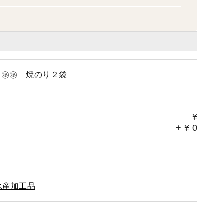
ト㊙㊙ 焼のり２袋
¥
+
¥
0
。
水産加工品