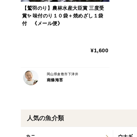
【鷲羽のり】農林水産大臣賞 三度受
賞✨ 味付のり１０袋＋焼めざし１袋
付 《メール便》
¥1,600
岡山県倉敷市下津井
南條海苔
人気の魚介類
カニ
ウナギ