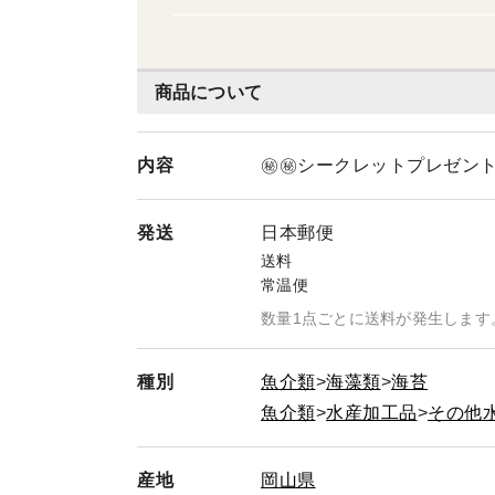
商品について
内容
㊙㊙シークレットプレゼン
発送
日本郵便
送料
常温便
数量1点ごとに送料が発生します
種別
魚介類
海藻類
海苔
魚介類
水産加工品
その他
産地
岡山県