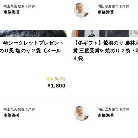
岡山県倉敷市下津井
岡山県倉敷市下津井
南條海苔
南條海苔
＜配送のご注意＞
メール便の為、時間指定が不可となります
ポスト投函となりますので、不在時でもお
 ㊙シークレットプレゼント
【冬ギフト】鷲羽のり 農林
配達業者の休業時は荷物のお届けが遅くな
国のり風 塩のり２袋《メール
賞 三度受賞✨ 焼のり２袋・
４袋
4.5
(6件)
¥1,800
岡山県倉敷市下津井
岡山県倉敷市下津井
南條海苔
南條海苔