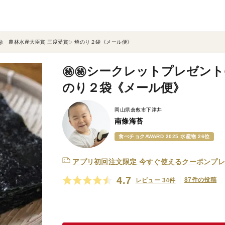
㊙ 農林水産大臣賞 三度受賞✨ 焼のり２袋《メール便》
㊙㊙シークレットプレゼント㊙
のり２袋《メール便》
岡山県倉敷市下津井
南條海苔
食べチョクAWARD 2025 水産物 26位
アプリ初回注文限定
今すぐ使えるクーポンプレ
4.7
87件の投稿
レビュー 34件