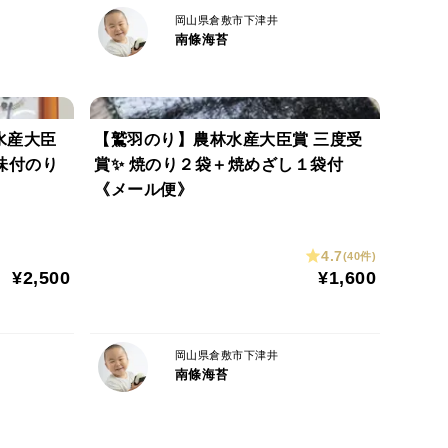
岡山県倉敷市下津井
南條海苔
。
受け取りは可能となります。
水産大臣
【鷲羽のり】農林水産大臣賞 三度受
る場合が御座います。
味付のり
賞✨ 焼のり２袋＋焼めざし１袋付
《メール便》
4.7
(40件)
¥2,500
¥1,600
岡山県倉敷市下津井
南條海苔