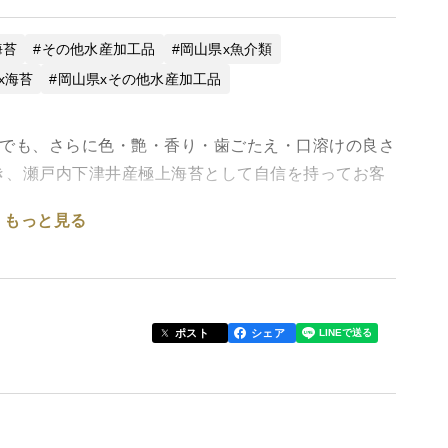
海苔
その他水産加工品
岡山県x魚介類
x海苔
岡山県xその他水産加工品
中でも、さらに色・艶・香り・歯ごたえ・口溶けの良さ
き、瀬戸内下津井産極上海苔として自信を持ってお客
もっと見る
な磯の風味とパリパリの食感をお楽しみ頂ける逸品に
ポスト
シェア
ラーメンなど、さまざまな料理にお使いいただけま
ットしやすいです。）