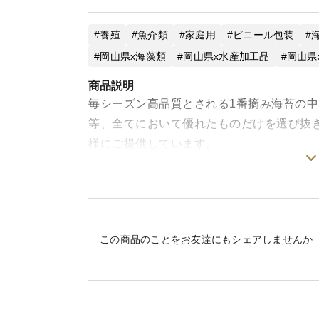
養殖
魚介類
家庭用
ビニール包装
岡山県x海藻類
岡山県x水産加工品
岡山県
商品説明
毎シーズン高品質とされる1番摘み海苔の
等、全てにおいて優れたものだけを選び抜
様にご提供しています。
それが、「鷲羽のり」です。
【焼きのり】
自家製の良質な乾のりを原料に、香り豊か
この商品のことをお友達にもシェアしませんか
仕上げました。
お寿司、手巻き寿司、おにぎり、お雑煮、
す。
（折り目を付けると、お好みのサイズにカ