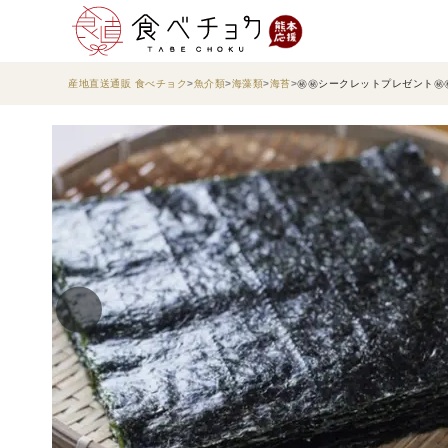
産地直送通販 食べチョク
魚介類
海藻類
海苔
㊙㊙シークレットプレゼント㊙