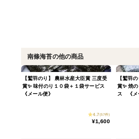
南條海苔の他の商品
【鷲羽のり】 農林水産大臣賞 三度受
【鷲羽の
賞✨ 味付のり１０袋＋１袋サービス
賞✨ 焼
《メール便》
ス 《メ
4.7
(57件)
¥1,600