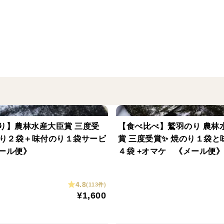
１袋の内容量：板のり10枚分
◇◇◇◇◇◇◇◇◇◇◇◇◇◇◇◇◇◇◇
☆☆☆シークレットプレゼント☆
こちらの商品をお買い上げの皆様にプレゼ
します。
り】農林水産大臣賞 三度受
【食べ比べ】鷲羽のり 農林
プレゼントの内容はこちらでチョイスさせ
のり２袋＋味付のり１袋サービ
賞 三度受賞✨ 焼のり１袋と
何が届くかは届くまでのお楽しみ！！
ール便》
４袋 +オマケ 《メール便》
◇◇◇◇◇◇◇◇◇◇◇◇◇◇◇◇◇◇◇
4.8
(113件)
¥1,600
岡山県外の市場ではほとんど販売していま