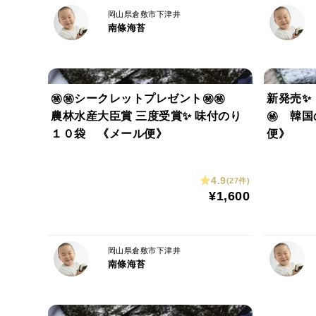
岡山県倉敷市下津井
南條海苔
㊙㊙シークレットプレゼント㊙㊙
新発売✨
農林水産大臣賞 三度受賞✨ 味付のり
㊙️ 韓
１０袋 《メール便》
便》
4.9
(27件)
¥1,600
岡山県倉敷市下津井
南條海苔