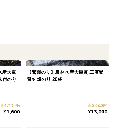
◇◇◇◇◇◇
☆☆
ントをお付け
水産大臣
【鷲羽のり】農林水産大臣賞 三度受
て頂きます。
味付のり
賞✨ 焼のり 20袋
◇◇◇◇◇◇
4.7
5.0
(14件)
(13件)
¥1,600
¥13,000
せんのでご覧頂いたお客様はお買い求めのチャンス✨