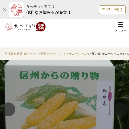
食べチョクアプリ
アプリで開く
便利なお知らせが充実！
メニュー
産地直送通販 食べチョク
野菜
とうもろこし
サニーショコラ
夏の恵(サニーショコラ)メロ