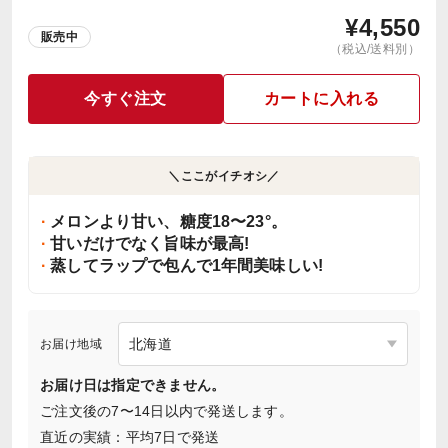
¥
4,550
販売中
（税込/送料別）
今すぐ注文
カートに入れる
＼ここがイチオシ／
メロンより甘い、糖度18〜23°。
甘いだけでなく旨味が最高!
蒸してラップで包んで1年間美味しい!
お届け地域
お届け日は指定できません。
ご注文後の7〜14日以内で発送します。
直近の実績：平均7日で発送