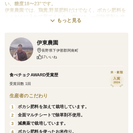
い、糖度18〜23°です。
伊東農園では、鶏糞,野菜肥料だけでなく、ボカシ肥料を
ふんだんに入れて育てました。畑には、一切除草剤を使
もっと見る
わず、全面マルチ栽培で育てました。
新野は、標高800㍍の高原なので、美味しい野菜を栽培さ
れます。トウモロコシは、長野県の中でも美味しいトウ
伊東農園
モロコシの産地です。
サニーショコラは、サラダコーンですが、電子レンジで
長野県下伊那郡阿南町
チンするか、蒸し器で蒸すのをお勧めします。
17いいね
電子レンジでチンするか、蒸し器で10分程蒸してから、
米・穀類
食べチョクAWARD受賞歴
冷凍庫で保存して下さい。1年間美味しいいただけます。
受賞回数 1回
生産者のこだわり
ボカシ肥料を加えて栽培しています。
1
全面マルチシートで除草剤不使用。
2
減農薬で栽培しています。
3
ボカシ肥料を使ったお米作り。
4