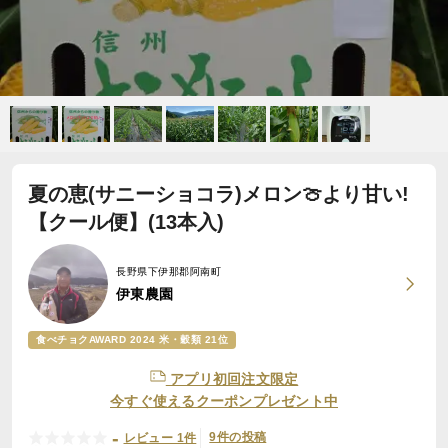
夏の恵(サニーショコラ)メロン🍈より甘い!
【クール便】(13本入)
長野県下伊那郡阿南町
伊東農園
食べチョクAWARD 2024 米・穀類 21位
アプリ初回注文限定
今すぐ使えるクーポンプレゼント中
-
9件の投稿
レビュー 1件