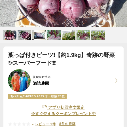
葉っぱ付きビーツ❗️【約1.9kg】奇跡の野菜
✨スーパーフード❗️❗️
茨城県取手市
酒詰農園
食べチョクAWARD 2023 米・穀類 29位
アプリ初回注文限定
今すぐ使えるクーポンプレゼント中
-
8件の投稿
レビュー 1件