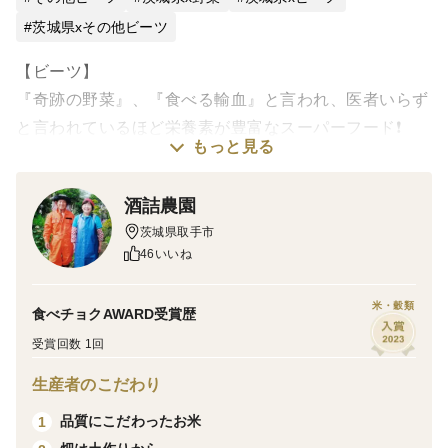
茨城県xその他ビーツ
【ビーツ】
『奇跡の野菜』、『食べる輸血』と言われ、医者いらず
と言われているほど栄養素が豊富なスーパーフード❗️
もっと見る
ビーツは葉っぱや茎にもたくさんの栄養があるので、
酒詰農園
ビーツを発送する直前に収穫し、葉っぱや茎が新鮮なう
茨城県取手市
ちにお客様にお届けできるよう心がけています。
46いいね
食べ方は生で薄くスライスして、サラダにしても良し、
米・穀類
食べチョクAWARD受賞歴
他の野菜と一緒に炒めても良し、漬物にしても良し、カ
受賞回数 1回
レーやボルシチなどで煮込んでも美味しい、万能野菜で
す✨
生産者のこだわり
品質にこだわったお米
1
株は冷蔵庫で保存すると長持ちしますが、痛みやすい茎