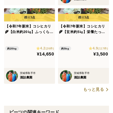
【令和7年新米】コシヒカリ
【令和7年新米】コシヒカリ
🌾【白米約20㎏】ふっくらも
🌾【玄米約5㎏】栄養たっぷ
っちり❗️茨城産1等米✨
り❗️茨城産1等米✨
4.2
4.9
(26件)
(117件)
約20kg
約5kg
¥14,650
¥3,500
茨城県取手市
茨城県取手市
酒詰農園
酒詰農園
もっと見る
ビーツの関連キーワード