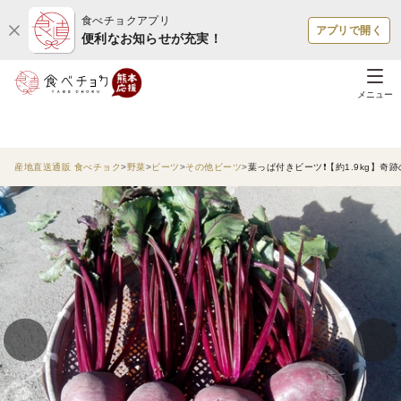
食べチョクアプリ
アプリで開く
便利なお知らせが充実！
メニュー
産地直送通販 食べチョク
野菜
ビーツ
その他ビーツ
葉っぱ付きビーツ❗️【約1.9kg】奇跡