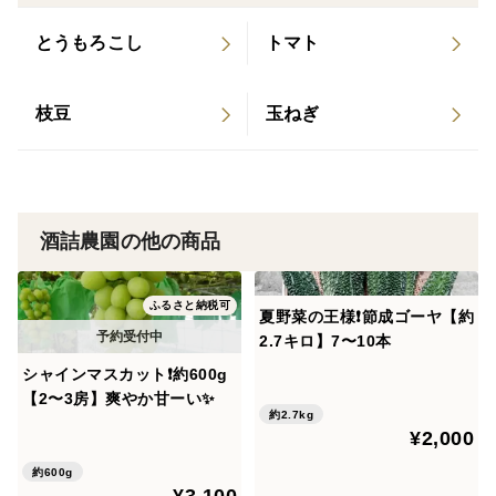
9月5日、9月１２日にはラジオ局の『Lucky ＦＭ茨
とうもろこし
トマト
城放送』にてMUSIC STATEという番組の『茨城の
生産者さんこんにちは』というコーナーで、酒詰農
園について私が語ったことを、2週に分けて放送し
枝豆
玉ねぎ
ていただきました❗️
ーーーーーーーーーーーーーーーーーーー 2025年
１０月に食べチョクにて行われたお米グランプリ20
25であきたこまち部門で銅賞を獲得致しました🏆✨
酒詰農園の他の商品
ふるさと納税可
夏野菜の王様❗️節成ゴーヤ【約
2.7キロ】7〜10本
シャインマスカット❗️約600g
【2〜3房】爽やか甘ーい✨
約2.7kg
¥2,000
約600g