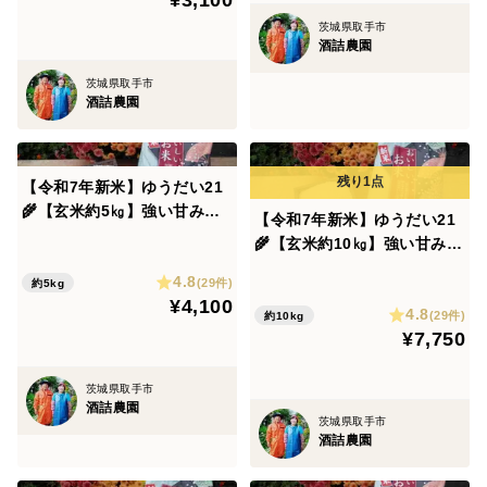
¥3,100
茨城県取手市
酒詰農園
茨城県取手市
酒詰農園
【令和7年新米】ゆうだい21
🌾【玄米約5㎏】強い甘みと
【令和7年新米】ゆうだい21
粘りが絶品❗️茨城産1等米✨
🌾【玄米約10㎏】強い甘みと
粘りが絶品❗️茨城産1等米✨
4.8
(29件)
約5kg
¥4,100
4.8
(29件)
約10kg
¥7,750
茨城県取手市
酒詰農園
茨城県取手市
酒詰農園