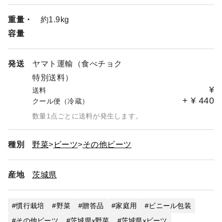
重量・
約1.9kg
容量
発送
ヤマト運輸（食べチョク
特別送料）
¥
送料
+
¥
440
クール便（冷蔵）
数量1点ごとに送料が発生します。
種別
野菜
ビーツ
その他ビーツ
産地
茨城県
慣行栽培
野菜
贈答品
家庭用
ビニール包装
その他ビーツ
茨城県x野菜
茨城県xビーツ