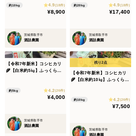
4.9
4.9
(18件)
(18件)
約10kg
約20kg
¥8,900
¥17,400
茨城県取手市
茨城県取手市
酒詰農園
酒詰農園
【令和7年新米】コシヒカリ
🌾【白米約5㎏】ふっくらも
【令和7年新米】コシヒカリ
っちり❗️茨城産1等米✨
🌾【白米約10㎏】ふっくらも
っちり❗️茨城産1等米✨
4.2
(26件)
約5kg
¥4,000
4.2
(26件)
約10kg
¥7,500
茨城県取手市
酒詰農園
茨城県取手市
酒詰農園