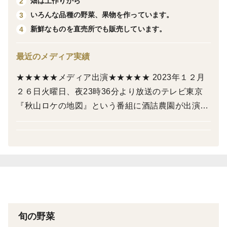
畑は土作りから
2
や葉は冷凍庫にて保存すると長持ちします。
いろんな品種の野菜、果物を作っています。
3
新鮮なものを直売所でも販売しています。
4
期間限定商品ですのでなくなりしだい終了となります。
最近のメディア実績
ぜひご賞味下さいませ☺️
★★★★★メディア出演★★★★★ 2023年１２月
２６日火曜日、夜23時36分より放送のテレビ東京
『秋山ロケの地図』という番組に酒詰農園が出演い
たしました❗️ 酒詰家の様子や人柄、畑や野菜、衝撃
的な紙芝居やオカリナ演奏も見れますので、TVer
(無料)やU-NEXTで配信中ですので、お時間ありま
したらぜひご覧下さいませ☺️
ーーーーーーーーーーーーーーーーーー ２０２２年
8月9日に発売した『週刊女性』という週刊誌に酒詰
農園の記事が掲載されました❗️
旬の野菜
ーーーーーーーーーーーーーーーーーー ２０２２年