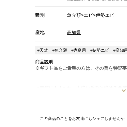
種別
魚介類
エビ
伊勢エビ
産地
高知県
天然
魚介類
家庭用
伊勢エビ
高知県
商品説明
※ギフト品をご希望の方は、その旨を特記事
≪荒波にもまれた、力強い旨みと弾ける食感
室戸沖の激しい潮流にもまれ、力強く成長
けるような食感が特徴です。噛むほどに、
広がり、一度食べたら忘れられない感動を
この商品のことをお友達にもシェアしませんか
味わいをご堪能ください。