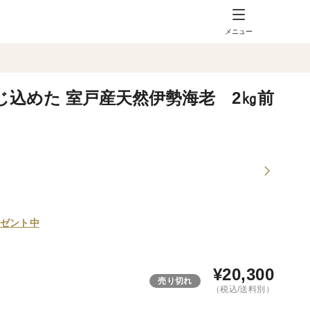
メニュー
じ込めた 室戸産天然伊勢海老 2㎏前
ゼント中
¥
20,300
売り切れ
（税込/送料別）