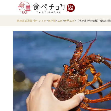
産地直送通販 食べチョク
魚介類
エビ
伊勢エビ
【活冷凍伊勢海老】旨味を閉