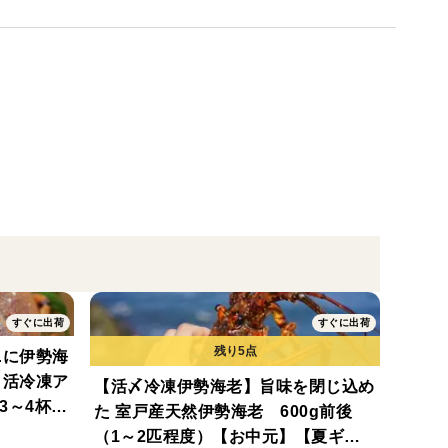
でという漁期が厳格に定められています。これは、伊
、資源を保護するためです。
なぐため、漁期や漁法を厳守し、持続可能な漁業に積
高の状態でお届けするために、水揚げ後すぐに超低温
すぐに出荷
すぐに出荷
まのぷりぷりとした食感をそのまま閉じ込めることが
られるため、解凍後も身がみずみずしく、濃厚な甘み
ニに伊勢海
！活冷凍ア
【活〆冷凍伊勢海老】旨味を閉じ込め
3～4杯程
えの方にも、漁港で味わうような「とれたての感動」
た 室戸産天然伊勢海老 600g前後
】
（1～2匹程度）【お中元】【夏ギフ
す。