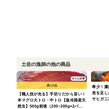
土佐の漁師の他の商品
すぐに出荷
希少！濃
老を足し
【職人技が光る】手切りだから旨い！
サヒガニ
本マグロ大トロ・中トロ【急冷国産天
度】【お
然生】500g前後（200~300g×2パッ