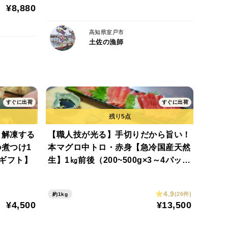
¥8,880
高知県室戸市
土佐の漁師
すぐに出荷
すぐに出荷
、解凍する
【職人技が光る】手切りだから旨い！
煮つけ1
本マグロ中トロ・赤身【急冷国産天然
【夏ギフト】
生】1㎏前後（200~500g×3～4パッ
ク）【お中元】【夏ギフト】
4.9
(26件)
約1kg
¥4,500
¥13,500