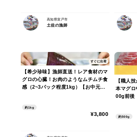
高知県室戸市
土佐の漁師
すぐに出荷
【希少珍味】漁師直送！レア食材のマ
グロの心臓！お肉のようなムチムチ食
【職人技
感（2~3パック程度1kg）【お中元】
本マグロ
【夏ギフト】
00g前後
中元】【
約1kg
¥3,800
約500g