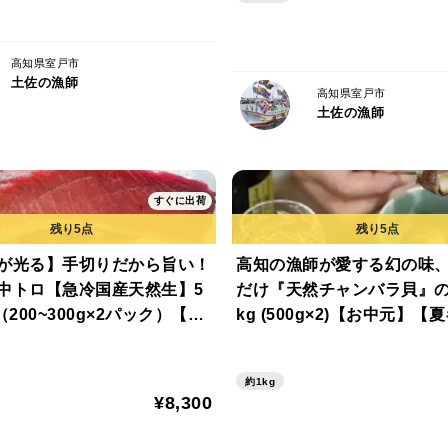
ございます。
ご了承のうえ、お買い求めください。
高知県室戸市
土佐の漁師
高知県室戸市
土佐の漁師
すぐに出荷
が光る】手切りだから旨い！
高知の漁師が愛する幻の味
中トロ【急冷国産天然生】5
だけ『天然チャンバラ貝』の
（200~300g×2パック）【お
kg (500g×2)【お中元】
夏ギフト】
約1kg
¥8,300