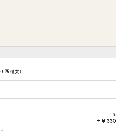
～6匹程度）
¥
+
¥
330
ます。