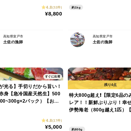
4.8
(32件)
約1kg
≪解凍後も、とろけるような甘さ≫
¥8,800
超低温で鮮度を保持しているからこそ、解
通るような身は、ぷりぷりの食感の後に、
高知県室戸市
高知県室戸市
土佐の漁師
土佐の漁師
が口の中に広がります。もちろん、鬼殻焼
凝縮され、濃厚な旨みをお楽しみいただけ
室戸の豊かな自然が育み、漁師が守り続け
すぐに出荷
【食べ方】
が光る】手切りだから旨い！
赤身【急冷国産天然生】500
特大800g超え❗️【限定6品
刺身、鬼殻焼き、味噌汁等、さまざまな調
00~300g×2パック）【お中
レア！！新鮮ぷりぷり！幸
ギフト】
伊勢海老（800g越え1匹）
【注意】
【夏ギフト】
4.8
(17件)
発送に万全を期してはおりますが、稀に発
¥5,000
約800g