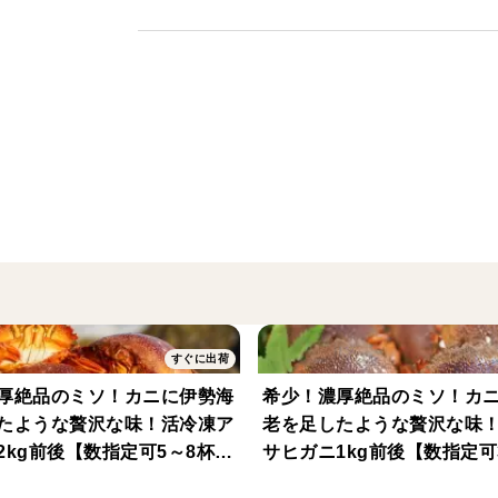
≪自然の恵みを守り育てる、室戸の誇り≫
室戸の伊勢海老漁には、9月から翌年4月ま
勢海老の産卵期である夏場を禁漁期間とし
私たちは、この大切な海の恵みを未来へつ
極的に取り組んでいます。
≪鮮度を閉じ込めた、至高の一尾≫
この特別な伊勢海老の魅力を、いつでも最
（-60℃）での瞬間冷凍を施しています。
すぐに出荷
これにより、水揚げ直後の鮮度と活きたま
可能になりました。細胞の破壊が極力抑え
厚絶品のミソ！カニに伊勢海
希少！濃厚絶品のミソ！カ
たような贅沢な味！活冷凍ア
老を足したような贅沢な味
と旨みが損なわれることがありません。
2kg前後【数指定可5～8杯程
サヒガニ1kg前後【数指定可
遠方にお住まいの方や、贈り物としてお考
中元】【夏ギフト】
度】【お中元】【夏ギフト
を、ご自宅でいつでもお楽しみいただけま