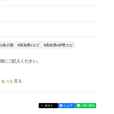
x魚介類
高知県xエビ
高知県x伊勢エビ
項にご記入ください。
≫
もっと見る
した伊勢海老は、身が引き締まり、ぷりぷりとした弾
潮の香りと伊勢海老本来の濃厚な甘みが口いっぱいに
与えます。自然の海が育んだ、天然伊勢海老の特別な
ポスト
シェア