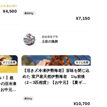
ト】
4.8
(32件)
¥4,500
約600g
¥7,150
凍後もお刺身としてお召し上がりいただけます。透き
ねっとりとした舌触りとともに、とろけるような甘さ
きやお味噌汁など、加熱調理することでさらに甘みが
高知県室戸市
ます。
土佐の漁師
る特別な伊勢海老を、ぜひ一度ご賞味ください。
すぐに出荷
すぐに出荷
【活き〆冷凍伊勢海老】旨味を閉じ込
めた 室戸産天然伊勢海老 1㎏前後
のみ！】超
理法でお召し上がりいただけます。
（2～3匹程度）【お中元】【夏ギフ
せの活冷凍
ト】
【お中元】
約1kg
送中にツノや足が取れたり、傷がついてしまう場合が
¥10,700