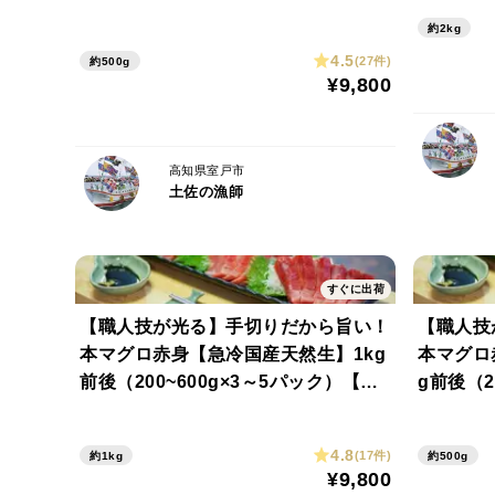
ク）食べ比べセット【お中元】【夏ギ
約2kg
フト】
4.5
(27件)
約500g
¥9,800
高知県室戸市
土佐の漁師
すぐに出荷
【職人技が光る】手切りだから旨い！
【職人技
本マグロ赤身【急冷国産天然生】1kg
本マグロ
前後（200~600g×3～5パック）【お
g前後（2
中元】【夏ギフト】
元】【夏
4.8
(17件)
約1kg
約500g
¥9,800