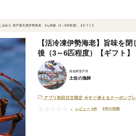
じ込めた 室戸産天然伊勢海老 2㎏前後（3～6匹程度）【ギフト】
【活冷凍伊勢海老】旨味を閉
後（3～6匹程度）【ギフト】
高知県室戸市
土佐の漁師
アプリ初回注文限定
今すぐ使えるクーポンプレ
-
9件の投稿
レビュー 4件