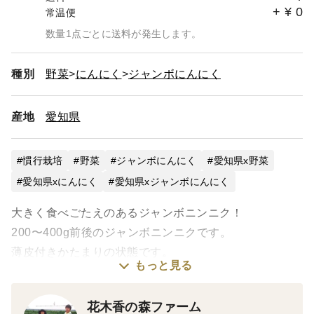
+
¥
0
常温便
数量1点ごとに送料が発生します。
種別
野菜
にんにく
ジャンボにんにく
産地
愛知県
慣行栽培
野菜
ジャンボにんにく
愛知県x野菜
愛知県xにんにく
愛知県xジャンボにんにく
大きく食べごたえのあるジャンボニンニク！
200〜400g前後のジャンボニンニクです。
薄皮付きかたまりの状態です。
もっと見る
花木香の森ファーム