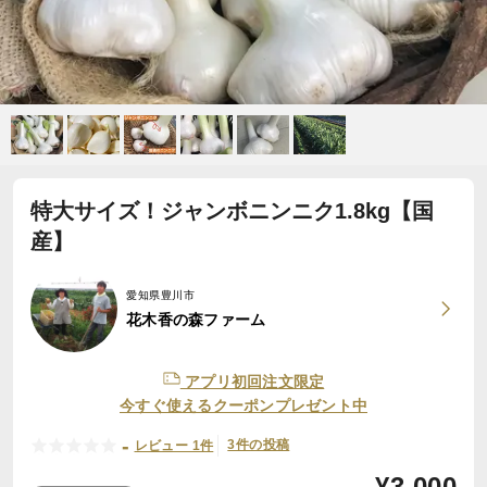
特大サイズ！ジャンボニンニク1.8kg【国
産】
愛知県豊川市
花木香の森ファーム
アプリ初回注文限定
今すぐ使えるクーポンプレゼント中
-
3件の投稿
レビュー 1件
¥
3,000