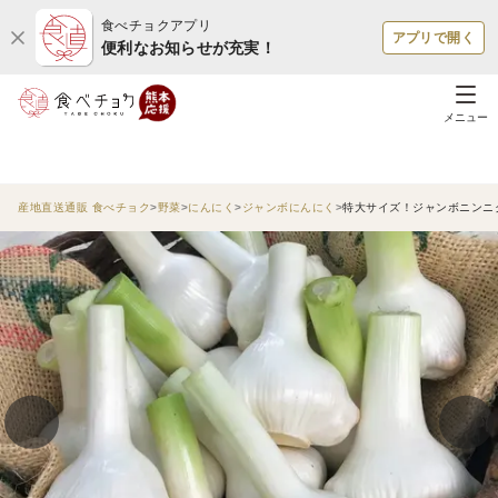
食べチョクアプリ
アプリで開く
便利なお知らせが充実！
メニュー
産地直送通販 食べチョク
野菜
にんにく
ジャンボにんにく
特大サイズ！ジャンボニンニク