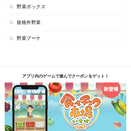
野菜ボックス
ら身を守るためにバリアーとしてゼリー状のマクで身を
包んでいます。そのゼリー質が最高に美味なのです！！
規格外野菜
つるん！ぷるん！と最高の食感、見た目の涼やかさも
あって、初夏〜夏にかけて日本料理等でも重宝される食
野菜ブーケ
材です。
水中で育つじゅんさいは収穫方法も独特！小さな舟に
乗って一つ一つ手作業で摘み採ります。一見のどかな風
景に見えますが、実はとても大変な作業です。足腰に負
アプリ内のゲームで遊んでクーポンをゲット！
担がかかりますし、素早くじゅんさいを収穫するには経
験がモノをいいます。初めて収穫する人だと1日やって
も１〜２kgぐらいしか採れません。
機械化が難しいので、今でも全て手作業で収穫されてい
ます。