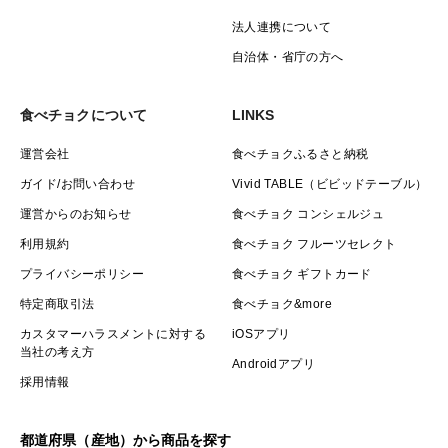
私の一番好きな食べ方は熱湯で１分ほどサッと茹で、氷
法人連携について
水でキュっとしめ、ザルで水を切り、冷え冷えのところ
自治体・省庁の方へ
をワサビ醤油で食べる！とっても簡単で美味しいです
よ！ポン酢をかけても美味しいですし、地元では酢味噌
食べチョクについて
LINKS
をかけて食べることも多いです。
運営会社
食べチョクふるさと納税
ガイド/お問い合わせ
Vivid TABLE（ビビッドテーブル）
運営からのお知らせ
食べチョク コンシェルジュ
利用規約
食べチョク フルーツセレクト
プライバシーポリシー
食べチョク ギフトカード
特定商取引法
食べチョク&more
カスタマーハラスメントに対する
iOSアプリ
当社の考え方
Androidアプリ
採用情報
他にも地元では鍋にたっぷり入れて食べたりもします！
暑くなってくるこの時期に鍋！？と驚かれますが、地元
都道府県（産地）から商品を探す