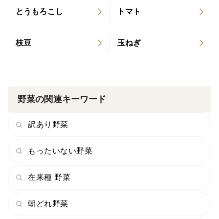
とうもろこし
トマト
枝豆
玉ねぎ
今回出品した特撰品の生の状態のじゅんさいはほぼ全て
が飲食店や卸売市場に出荷され、スーパー等の小売店で
販売されることはまずありません。
野菜の関連キーワード
この機会にぜひご賞味ください！
訳あり野菜
▼【じゅんさいって何？】▼
みなさんじゅんさいご存知ですか？
もったいない野菜
じゅんさいは水面に葉を浮かべる水草の一種です。じゅ
んさい畑の水深は約80cm～１ｍほど。底に根を張り、
在来種 野菜
そこからたくさんの茎を伸ばし緑色の楕円形をした葉を
水面に浮かべます。水面に顔を出す前、水中の若芽の状
朝どれ野菜
態のものを食します。じゅんさいは水中で害敵や病気か