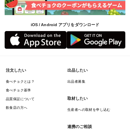
iOS / Android アプリをダウンロード
飲食店で提供されることが多く、スーパー等の小売店で
目にする機会はあまりないと思います。小売店で取り扱
注文したい
出品したい
いがあっても水煮等の加工品がほとんどですので、今回
食べチョクとは？
出品者募集
は採れたて新鮮な生のじゅんさいを食べていただきたい
食べチョク基準
なと出品しました。
取材したい
品質保証について
飲食店の方へ
▼【じゅんさいの食べ方】▼
生産者への取材を申し込む
馴染みのない食材で調理が難しいと思われがちなじゅん
さいですが、実は食べ方はとっても簡単！
連携のご相談