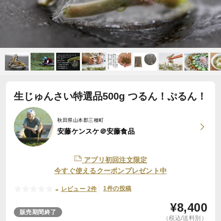
生じゅんさい特選品500g つるん！ぷるん！
秋田県山本郡三種町
安藤ケンスケ＠安藤食品
アプリ初回注文限定
今すぐ使えるクーポンプレゼント中
-
1件の投稿
レビュー 2件
¥
8,400
販売期間終了
（税込/送料別）