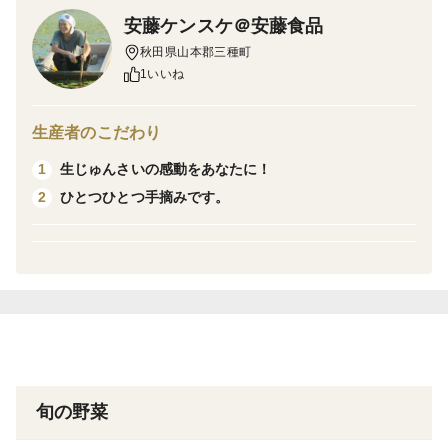
いや〜、宝石のようですね、じゅんさい特撰品。
安藤ケンスケ＠安藤食品
こんにちは！安藤ケンスケです。
秋田県山本郡三種町
秋田県三種町でじゅんさいを育てています。
1いいね
今まさに大きくなろとしているじゅんさいの極小の若芽
生産者のこだわり
部分はたっぷりのゼリー質に覆われていて柔らかく抜群
生じゅんさいの感動をあなたに！
1
の食感です。この極小の若芽部分のみを選び抜いたもの
ひとつひとつ手摘みです。
2
が特撰品です。一つ一つカット・選別し、極小の若芽の
部分だけを選び抜く作業は大変な手間がかかりますが、
その一手間一手間が最高級の食感を生み出します。
口内に次々と押し寄せるプルプルの食感をお楽しみ下さ
い。
旬の野菜