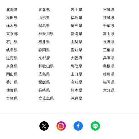
ではこれが常識！季節の風物詩なのです。（お鍋に入れ
北海道
青森県
岩手県
宮城県
るなら特撰品より普通のじゅんさいの方が良いかも！）
秋田県
山形県
福島県
茨城県
栃木県
群馬県
埼玉県
千葉県
東京都
神奈川県
新潟県
富山県
石川県
福井県
山梨県
長野県
岐阜県
静岡県
愛知県
三重県
滋賀県
京都府
大阪府
兵庫県
奈良県
和歌山県
鳥取県
島根県
岡山県
広島県
山口県
徳島県
香川県
愛媛県
高知県
福岡県
佐賀県
長崎県
熊本県
大分県
他にもお肉と一緒にしゃぶしゃぶで！サッとお湯をくぐ
宮崎県
鹿児島県
沖縄県
らせ、お肉で巻いてポン酢でツルッといってみてくださ
い！最高ですよ！（特撰品だと小さいのでお肉で巻けな
いかも。。。）
更には味噌汁やお吸い物の具に。冷たいスープにも良い
ですね！