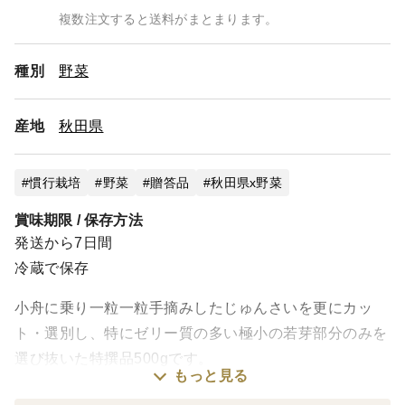
複数注文すると送料がまとまります。
種別
野菜
産地
秋田県
慣行栽培
野菜
贈答品
秋田県x野菜
賞味期限 / 保存方法
発送から7日間
冷蔵で保存
小舟に乗り一粒一粒手摘みしたじゅんさいを更にカッ
ト・選別し、特にゼリー質の多い極小の若芽部分のみを
選び抜いた特撰品500gです。
もっと見る