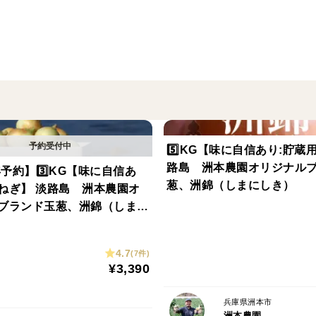
洲本農園では地元良品にこだわり、長く高
にあたって適正な養分量と養分間のバラン
圃場は土壌改良、土壌管理を徹底し作物の
きるだけ玉葱にストレスをかけず養水分が
らかくすることにもこだわっております。
5️⃣KG【味に自信あり:貯蔵
【※農薬節約栽培で5割節減しています】
路島 洲本農園オリジナル
年予約】3️⃣KG【味に自信あ
−−−−−−−−−−−−−−−−−−−−−−−−−−−−−−−−−−
葱、洲錦（しまにしき）
ねぎ】 淡路島 洲本農園オ
ブランド玉葱、洲錦（しまに
〜大きさ、個数について〜
サイズによって異なりますが、おおよその
4.7
(7件)
¥3,390
参考までにどうぞ。
５ｋｇ １７～２５個
兵庫県洲本市
−−−−−−−−−−−−−−−−−−−−−−−−−−−−−−−−−−
洲本農園