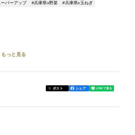
スーパーアップ
兵庫県x野菜
兵庫県x玉ねぎ
もっと見る
ランドが『洲錦(しまにしき)』になります。
れています。また、玉ねぎ特有の辛味も少なく、繊維
ポスト
シェア
せん。玉ねぎ本来の辛味・旨味・甘味を絶妙なバラン
ることができました。
−−−−−−−−−