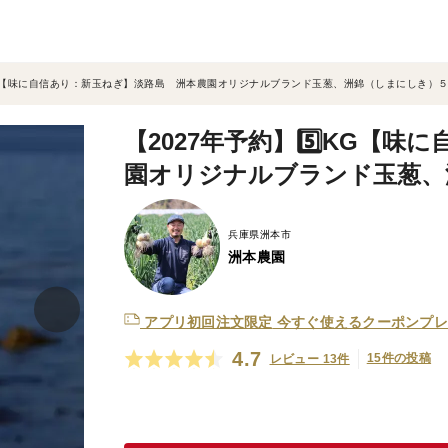
⃣KG【味に自信あり：新玉ねぎ】淡路島 洲本農園オリジナルブランド玉葱、洲錦（しまにしき）
【2027年予約】5️⃣KG【
園オリジナルブランド玉葱、
兵庫県洲本市
洲本農園
アプリ初回注文限定
今すぐ使えるクーポンプレ
4.7
15件の投稿
レビュー 13件