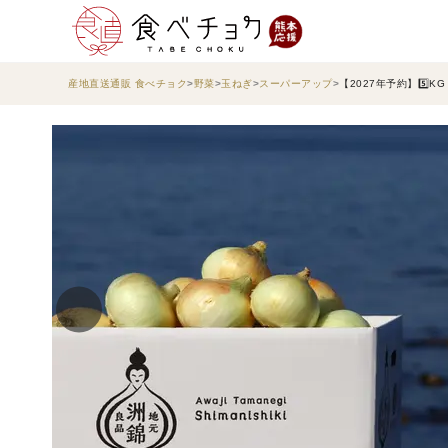
産地直送通販 食べチョク
野菜
玉ねぎ
スーパーアップ
【2027年予約】5️