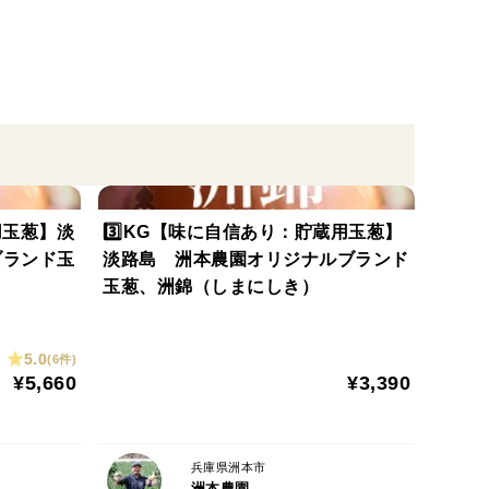
品質の玉葱を生産するために、土づくりや肥料の施用
ス調整を行っています。
根張りを良くするために根が深く広く十分に張り、で
良好に吸収できるよう、有機質肥料を施用し土壌を柔
用玉葱】淡
3️⃣KG【味に自信あり：貯蔵用玉葱】
ブランド玉
淡路島 洲本農園オリジナルブランド
−−−−−−−−−
玉葱、洲錦（しまにしき）
5.0
(6件)
¥5,660
¥3,390
数です。
兵庫県洲本市
−−−−−−−−−
洲本農園