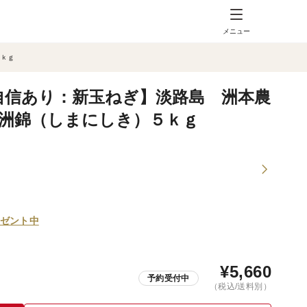
メニュー
５ｋｇ
味に自信あり：新玉ねぎ】淡路島 洲本農
洲錦（しまにしき）５ｋｇ
ゼント中
¥
5,660
予約受付中
（税込/送料別）