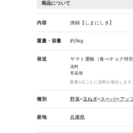
商品について
内容
洲錦【しまにしき】
重量・
容量
約5kg
発送
ヤマト運輸（食べチョク特
送料
常温便
数量1点ごとに送料が発生します
種別
野菜
玉ねぎ
スーパーアッ
産地
兵庫県