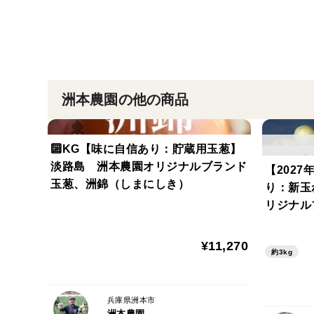
洲本農園の他の商品
🔟KG【味に自信あり：貯蔵用玉葱】
淡路島 洲本農園オリジナルブランド
【2027
玉葱、洲錦（しまにしき）
り：新玉
リジナル
しき）
¥11,270
約3kg
兵庫県洲本市
洲本農園