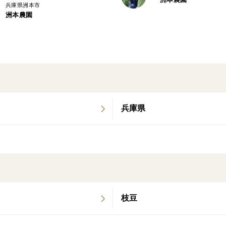
兵庫県洲本市
洲本農園
〜購入について〜
新玉ねぎは日持ちがしない【2週間以内】の
がオススメです。
−−−−−−−−−−−−−−−−−−−−−−−−−−−−−−−−−−
兵庫県
〜保存方法〜
直射日光のあたらない、風通しの良い涼し
−−−−−−−−−−−−−−−−−−−−−−−−−−−−−−−−−−
〜サイズ〜
枝豆
Ｍサイズ直径7cm以上
Ｌサイズ直径8cm以上