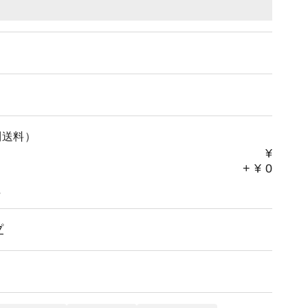
別送料）
¥
+
¥
0
。
プ