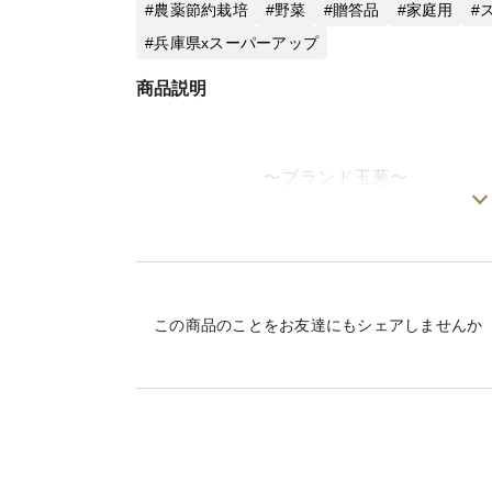
農薬節約栽培
野菜
贈答品
家庭用
兵庫県xスーパーアップ
商品説明
〜ブランド玉葱〜
私達が、磨きをかけ作り上げたオリジナルブ
淡路産の玉ねぎは、糖度が高く、香りも優
も柔らかいのが特徴です。
この商品のことをお友達にもシェアしませんか
しかしこの『洲錦』は甘いだけではありま
スで、三味一体の奥深い味わいに作り上げ
−−−−−−−−−−−−−−−−−−−−−−−−−−−−−−−−−−
〜栽培・生産のこだわり〜