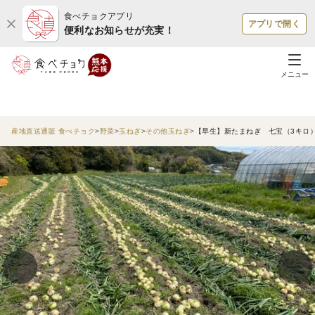
食べチョクアプリ
アプリで開く
便利なお知らせが充実！
メニュー
産地直送通販 食べチョク
野菜
玉ねぎ
その他玉ねぎ
【早生】新たまねぎ 七宝（3キロ