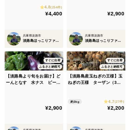
4.8
(254件)
¥4,400
¥2,900
兵庫県淡路市
兵庫県淡路市
淡路島ほっこりファーム
淡路島ほっこりファーム
すぐに出荷
すぐに出荷
ふるさと納税可
ふるさと納税可
【淡路島より旬をお届け】ど
【淡路島産玉ねぎの王様】玉
ーんとなす 水ナス ピーマ
ねぎの王様 ターザン（3キ
ン 【朝どれ！新鮮！！】
ロ）
4.7
(27件)
約3kg
¥2,900
¥2,200