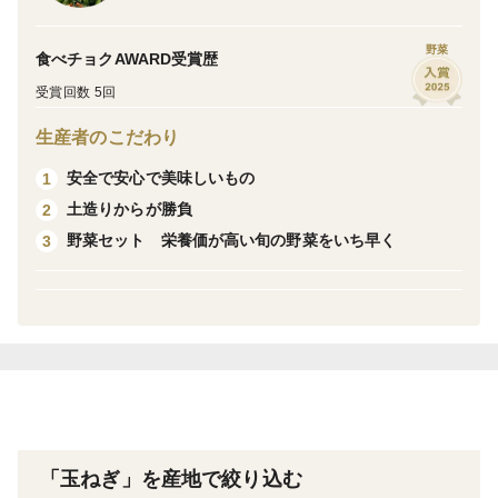
有機肥料たっぷり 玉ねぎ専用の土壌でじっくり丁寧に
そだてました。冬の寒さを耐え春めいてきたころ 恵の
野菜
食べチョクAWARD受賞歴
雨をもらって グッと大きくなってきています。
受賞回数 5回
＜産地の特徴＞
生産者のこだわり
玉ねぎといえば、淡路島 その中ほどにあるほっこり
安全で安心で美味しいもの
1
ファーム この地で収穫できる玉ねぎは、格別の甘さが
土造りからが勝負
2
自慢です。
野菜セット 栄養価が高い旬の野菜をいち早く
3
＜品種など＞
新たまねぎ 七宝
「玉ねぎ」を産地で絞り込む