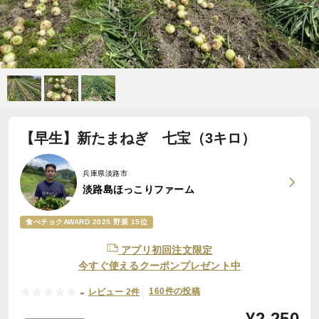
【早生】新たまねぎ 七宝（3キロ）
兵庫県淡路市
淡路島ほっこりファーム
食べチョクAWARD 2025 野菜 15位
アプリ初回注文限定
今すぐ使えるクーポンプレゼント中
-
160件の投稿
レビュー 2件
¥
2,250