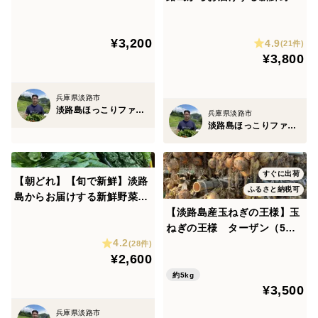
セット Mサイズ（9〜10品入
り）
¥3,200
4.9
(21件)
¥3,800
兵庫県淡路市
淡路島ほっこりファーム
兵庫県淡路市
淡路島ほっこりファーム
すぐに出荷
【朝どれ】【旬で新鮮】淡路
ふるさと納税可
島からお届けする新鮮野菜セ
ット Sサイズ（6〜8品入り）
【淡路島産玉ねぎの王様】玉
ねぎの王様 ターザン（5キ
4.2
ロ）
(28件)
¥2,600
約5kg
¥3,500
兵庫県淡路市