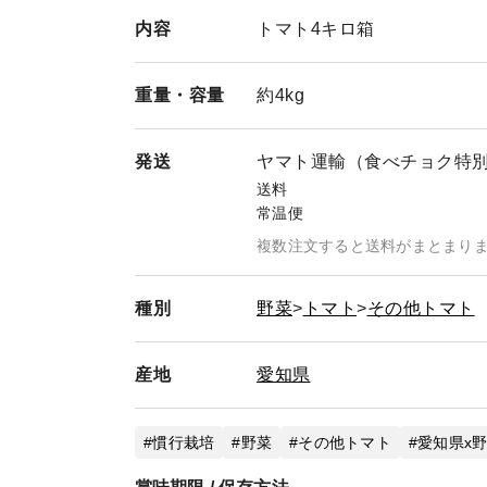
内容
トマト4キロ箱
重量・
容量
約4kg
発送
ヤマト運輸（食べチョク特
送料
常温便
複数注文すると送料がまとまり
種別
野菜
トマト
その他トマト
産地
愛知県
慣行栽培
野菜
その他トマト
愛知県x