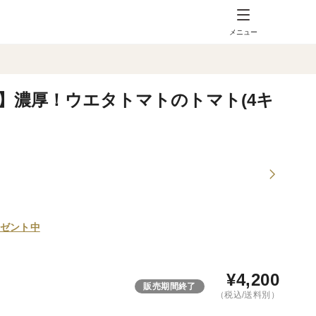
メニュー
】濃厚！ウエタトマトのトマト(4キ
ゼント中
¥
4,200
販売期間終了
（税込/送料別）