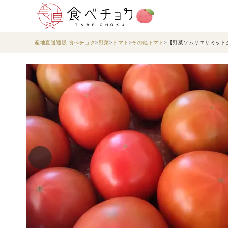
産地直送通販 食べチョク
野菜
トマト
その他トマト
【野菜ソムリエサミット金