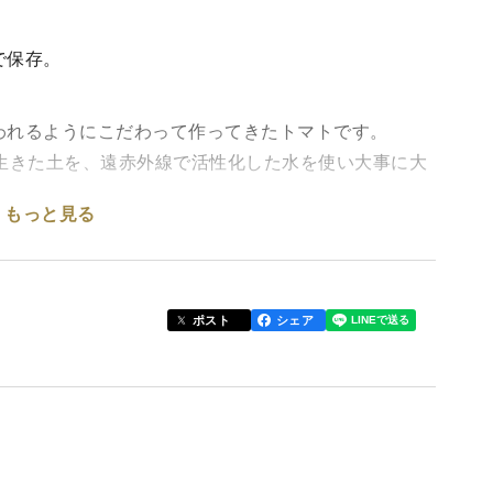
で保存。
われるようにこだわって作ってきたトマトです。
生きた土を、遠赤外線で活性化した水を使い大事に大
もっと見る
がよく、食べて美味しいトマトになっています。
ポスト
シェア
ら美味しいトマトだけを厳選して箱詰めさせていただ