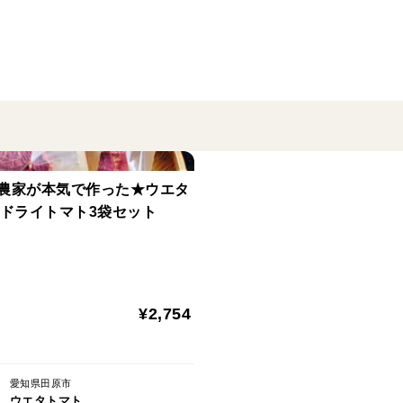
★野菜ソムリエサミット金賞を受賞しまし
野菜ソムリエ評価員の方々のコメントを抜
・大玉トマトで甘味がしっかりしているも
・和風の甘さ、だしのような旨味がこれま
・口に入れると広がる甘みとジューシーさ
良く、
農家が本気で作った★ウエタ
コクうまトマトです。
eドライトマト3袋セット
・どんぴしゃ好みです。
・とても爽やかでほのかに甘い香り、大玉
・ワインなどに合わせて、また食シーンや
像が含むトマト
¥2,754
でした。
・完熟っぽいりんごの香りがとても豊か、
愛知県田原市
ウエタトマト