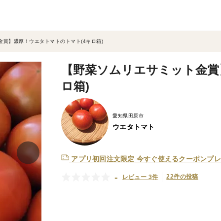
賞】濃厚！ウエタトマトのトマト(4キロ箱)
【野菜ソムリエサミット金賞
ロ箱)
愛知県田原市
ウエタトマト
アプリ初回注文限定
今すぐ使えるクーポンプレ
-
22件の投稿
レビュー 3件