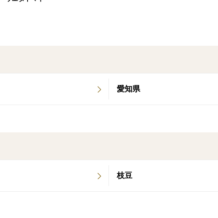
等々、たくさん嬉しいコメントいただきま
ぜひ食べて美味しいトマトを１度食べてみ
よろしくお願い致します。
愛知県
枝豆