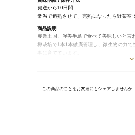
賞味期限 / 保存方法
発送から10日間
常温で追熟させて、完熟になったら野菜室
商品説明
農業王国、渥美半島で食べて美味しいと言
樽栽培で1本1本徹底管理し、微生物の力で
事に育てています。
旨み、甘味、酸味、食感、固さのバランス
4キロ箱・・・ 20～30玉程度
この商品のことをお友達にもシェアしませんか
になっています。たくさんのトマトの中か
きます。
よろしくお願い致します。