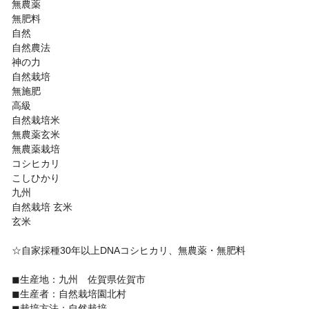
無農薬
無肥料
自然
自然農法
神の力
自然栽培
無施肥
高級
自然栽培米
無農薬玄米
無農薬栽培
コシヒカリ
こしひかり
九州
自然栽培 玄米
玄米
☆自家採種30年以上DNAコシヒカリ、無農薬・無肥料
◼︎生産地：九州 佐賀県佐賀市
◼︎生産者：自然栽培園北村
◼︎栽培方法：自然栽培