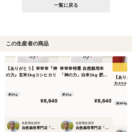
一覧に戻る
この生産者の商品
【ありがとう】🌸🌸🌸『神
🌸🌸🌸特選 自然栽培米
の力』玄米1kgコシヒカリ
「神の力」白米1kg 肥
【ありが
料・農薬不使用 大粒厳選
力だけで
コシヒカリ
究極の玄
約1kg
約1kg
¥8,640
¥8,640
約400g
佐賀県佐賀市
佐賀県佐賀市
自然栽培専門店「自然栽培園北村」
自然栽培専門店「自然栽培園北村」