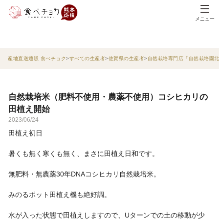
メニュー
産地直送通販 食べチョク
すべての生産者
佐賀県の生産者
自然栽培専門店「自然栽培園
自然栽培米（肥料不使用・農薬不使用）コシヒカリの
田植え開始
2023/06/24
田植え初日
暑くも無く寒くも無く、まさに田植え日和です。
無肥料・無農薬30年DNAコシヒカリ自然栽培米。
みのるポット田植え機も絶好調。
水が入った状態で田植えしますので、Uターンでの土の移動が少