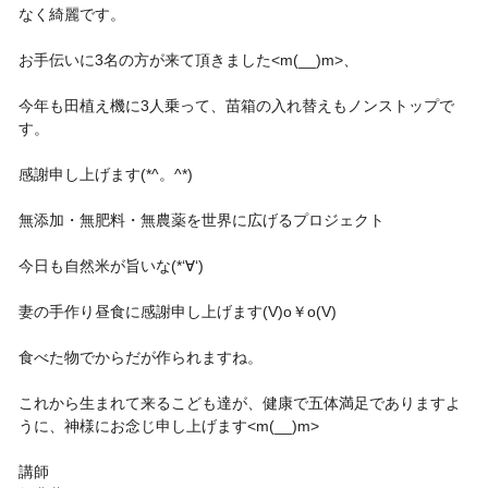
なく綺麗です。
お手伝いに3名の方が来て頂きました<m(__)m>、
今年も田植え機に3人乗って、苗箱の入れ替えもノンストップで
す。
感謝申し上げます(*^。^*)
無添加・無肥料・無農薬を世界に広げるプロジェクト
今日も自然米が旨いな(*‘∀‘)
妻の手作り昼食に感謝申し上げます(V)o￥o(V)
食べた物でからだが作られますね。
これから生まれて来るこども達が、健康で五体満足でありますよ
うに、神様にお念じ申し上げます<m(__)m>
講師