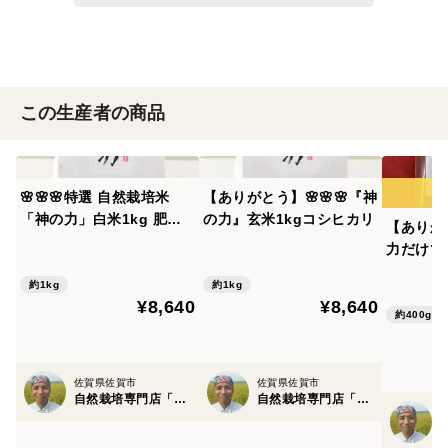
この生産者の商品
🌸🌸🌸特選 自然栽培米
【ありがとう】🌸🌸🌸『神
「神の力」白米1kg 肥
の力』玄米1kgコシヒカリ
【ありが
料・農薬不使用 大粒厳選
力だけで
コシヒカリ
究極の玄
約1kg
約1kg
¥8,640
¥8,640
約400g
佐賀県佐賀市
佐賀県佐賀市
自然栽培専門店「自然栽培園北村」
自然栽培専門店「自然栽培園北村」