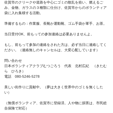
佐賀市のクリークや道路を中心にゴミの散乱を拾い、燃えるご
み、金物、ガラスの３種類に仕分け、佐賀市からのボランティア
袋に入れ集積する活動。
準備するもの：作業服、長靴か運動靴、ゴム手袋か軍手、お茶。
当日受付OK、前もっての参加連絡は必要ありませんよ。
もし、前もって参加の連絡をされた方は、必ず当日に連絡してく
ださい。（連絡無しのキャンセルは、大変心配しています）
問い合わせ
日本ボランティアクラブむつごろう 代表 北村広紀 （きたむ
ら ひろき）
電話 080-5246-5278
美しい街作りに貢献中。（夢は大きく世界中のゴミを無くした
い）
（無償ボランティア、佐賀市に登録済。人や物に損害は、市民総
合保険で対応）