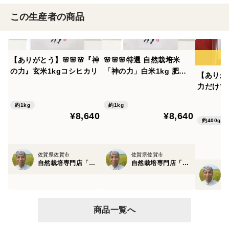
この生産者の商品
【ありがとう】🌸🌸🌸『神
🌸🌸🌸特選 自然栽培米
の力』玄米1kgコシヒカリ
「神の力」白米1kg 肥
【ありが
料・農薬不使用 大粒厳選
力だけで
コシヒカリ
究極の玄
約1kg
約1kg
¥8,640
¥8,640
約400g
佐賀県佐賀市
佐賀県佐賀市
自然栽培専門店「自然栽培園北村」
自然栽培専門店「自然栽培園北村」
商品一覧へ