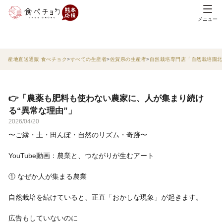
メニュー
産地直送通販 食べチョク
すべての生産者
佐賀県の生産者
自然栽培専門店「自然栽培園
👉「農薬も肥料も使わない農家に、人が集まり続け
る“異常な理由”」
2026/04/20
〜ご縁・土・田んぼ・自然のリズム・奇跡〜
YouTube動画：農業と、つながりが生むアート
① なぜか人が集まる農業
自然栽培を続けていると、正直「おかしな現象」が起きます。
広告もしていないのに