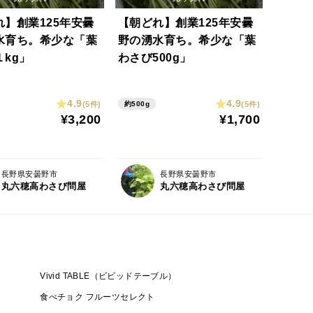
れ】創業125年安曇
【朝どれ】創業125年安曇
水育ち。希少な「葉
野の湧水育ち。希少な「葉
kg」
わさび500g」
4.9
4.9
(5件)
(5件)
約500g
¥3,200
¥1,700
長野県安曇野市
長野県安曇野市
丸六穂高わさび問屋
丸六穂高わさび問屋
Vivid TABLE（ビビッドテーブル）
食べチョク フルーツセレクト