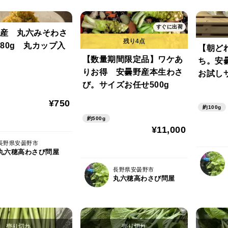
すぐに出荷
産 丸六みそわさ
80g 丸カップ入
【朝ど
【数量期間限定品】ワケあ
ち。安
りお得 安曇野産本生わさ
お試しサ
び。サイズお任せ500g
¥750
約100g
約500g
¥11,000
長野県安曇野市
丸六穂高わさび問屋
長野県安曇野市
丸六穂高わさび問屋