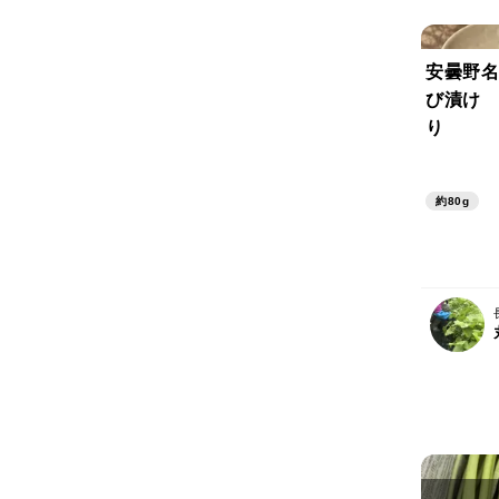
安曇野名
び漬け 
り
約80g