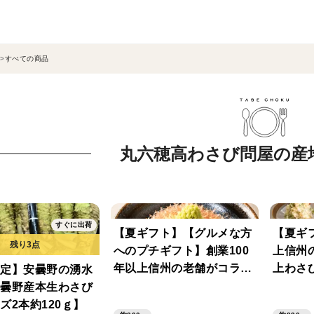
すべての商品
丸六穂高わさび問屋の産
すぐに出荷
【夏ギフト】【グルメな方
【夏ギ
へのプチギフト】創業100
上信州
年以上信州の老舗がコラ
上わさ
定】安曇野の湧水
ボ！究極のわさび丼セット
を味わ
曇野産本生わさび
☆彡
☆彡
ズ2本約120ｇ】