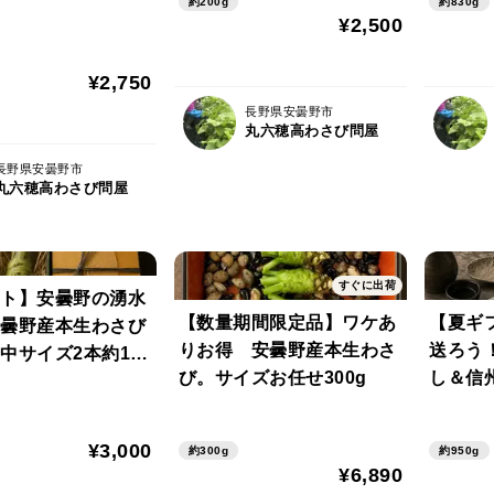
約200g
約830g
¥2,500
¥2,750
長野県安曇野市
丸六穂高わさび問屋
長野県安曇野市
丸六穂高わさび問屋
すぐに出荷
ト】安曇野の湧水
【数量期間限定品】ワケあ
【夏ギ
曇野産本生わさび
りお得 安曇野産本生わさ
送ろう
中サイズ2本約120
び。サイズお任せ300g
し＆信
あて」
まみギ
¥3,000
約300g
約950g
¥6,890