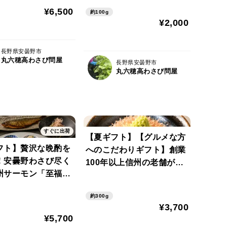
¥6,500
約100g
¥2,000
長野県安曇野市
丸六穂高わさび問屋
長野県安曇野市
丸六穂高わさび問屋
すぐに出荷
【夏ギフト】【グルメな方
フト】贅沢な晩酌を
へのこだわりギフト】創業
！安曇野わさび尽く
100年以上信州の老舗がコ
州サーモン「至福の
ラボ！究極のわさび丼セッ
6種セット☆彡おつ
トDX☆彡
約300g
フト
¥3,700
¥5,700