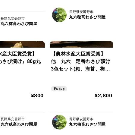
長野県安曇野市
丸六穂高わさび問屋
長野県安曇野市
丸六穂高わさび問屋
水産大臣賞受賞】
【農林水産大臣賞受賞】
わさび漬け』80g丸
他 丸六 定番わさび漬け
3色セット(粕、海苔、梅）
80gX3色 箱入り詰合せ
約240g
¥800
¥2,800
長野県安曇野市
長野県安曇野市
丸六穂高わさび問屋
丸六穂高わさび問屋