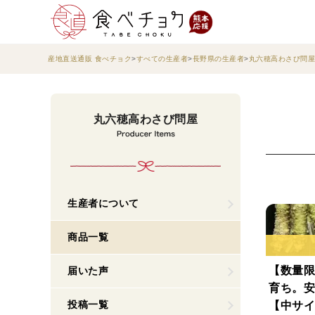
産地直送通販 食べチョク
すべての生産者
長野県の生産者
丸六穂高わさび問屋
丸六穂高わさび問屋
生産者について
商品一覧
【数量限
届いた声
育ち。安
投稿一覧
【中サイ