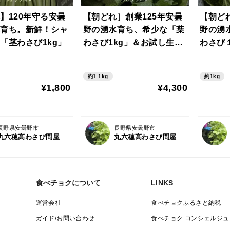
】120年守る安曇
【朝どれ］創業125年安曇
【朝ど
育ち。新鮮！シャ
野の湧水育ち、希少な「葉
野の湧
「茎わさび1kg」
わさび1kg」＆お試し生わ
わさび１
さび（ご家庭用・100g)セ
ット
約1.1kg
約1kg
¥1,800
¥4,300
長野県安曇野市
長野県安曇野市
丸六穂高わさび問屋
丸六穂高わさび問屋
食べチョクについて
LINKS
運営会社
食べチョクふるさと納税
ガイド/お問い合わせ
食べチョク コンシェルジュ