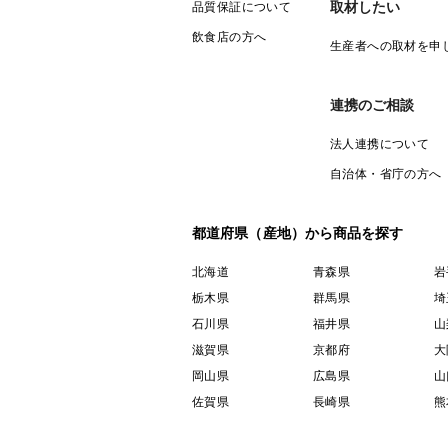
取材したい
品質保証について
飲食店の方へ
生産者への取材を申
連携のご相談
法人連携について
自治体・省庁の方へ
都道府県（産地）から商品を探す
北海道
青森県
岩
栃木県
群馬県
埼
石川県
福井県
山
滋賀県
京都府
大
岡山県
広島県
山
佐賀県
長崎県
熊