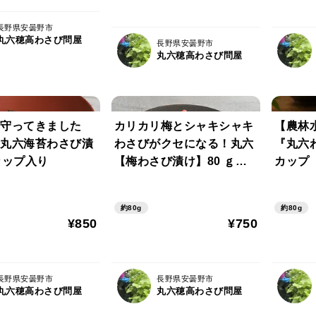
長野県安曇野市
丸六穂高わさび問屋
長野県安曇野市
丸六穂高わさび問屋
守ってきました
カリカリ梅とシャキシャキ
【農林
丸六海苔わさび漬
わさびがクセになる！丸六
『丸六
カップ入り
【梅わさび漬け】80 ｇカ
カップ
ップ入り
約80g
約80g
¥850
¥750
長野県安曇野市
長野県安曇野市
丸六穂高わさび問屋
丸六穂高わさび問屋