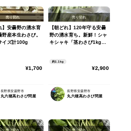
れ】安曇野の湧水育
【朝どれ】120年守る安曇
曇野産本生わさび。
野の湧水育ち。新鮮！シャ
イズ計100g
キシャキ「茎わさび1kg」
＆お試し生わさび（ご家庭
用・100g)セット
約1.1kg
¥1,700
¥2,900
長野県安曇野市
長野県安曇野市
丸六穂高わさび問屋
丸六穂高わさび問屋