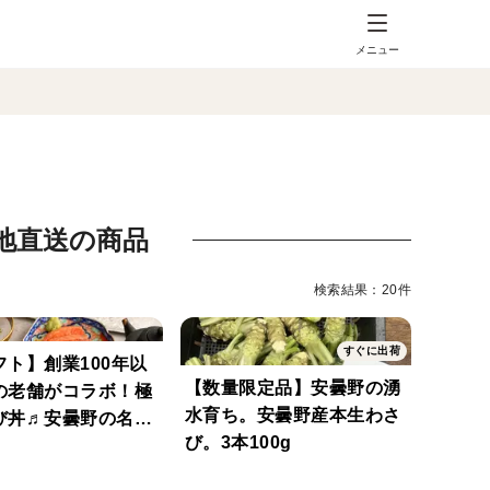
メニュー
地直送の商品
検索結果：20件
すぐに出荷
フト】創業100年以
【数量限定品】安曇野の湧
の老舗がコラボ！極
水育ち。安曇野産本生わさ
び丼♬安曇野の名産
び。3本100g
い尽くす8品セット