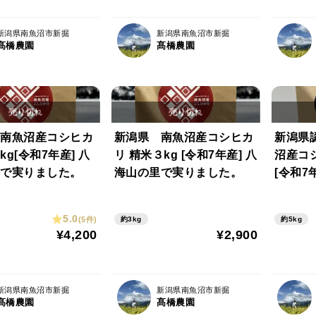
新潟県南魚沼市新掘
新潟県南魚沼市新掘
髙橋農園
髙橋農園
南魚沼産コシヒカ
新潟県 南魚沼産コシヒカ
新潟県
g[令和7年産] 八
リ 精米３kg [令和7年産] 八
沼産コ
で実りました。
海山の里で実りました。
[令和7
実りま
5.0
(5件)
約3kg
約5kg
¥4,200
¥2,900
新潟県南魚沼市新掘
新潟県南魚沼市新掘
髙橋農園
髙橋農園