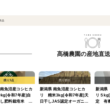
商品
髙橋農園の産地直
南魚沼産コシヒカ
新潟県 南魚沼産コシヒカ
新潟県
kg[令和7年産]自
リ 精米3kg[令和7年産]天
リ５kg
し肥料栽培米 八
日干しJAS認定オーガニッ
定 有
で実りました。
ク・有機栽培米 八海山の
学肥料