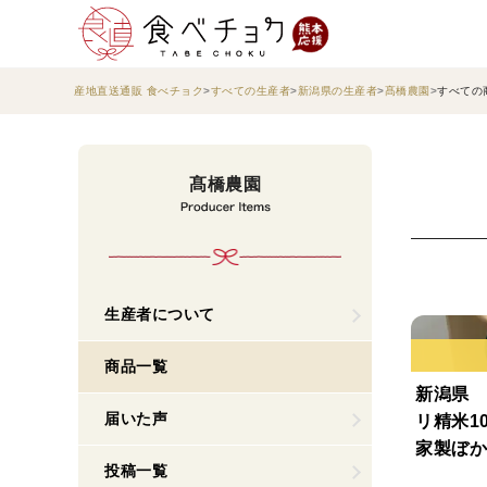
産地直送通販 食べチョク
すべての生産者
新潟県の生産者
髙橋農園
すべての
髙橋農園
生産者について
商品一覧
新潟県 
届いた声
リ精米10
家製ぼか
投稿一覧
海山の里