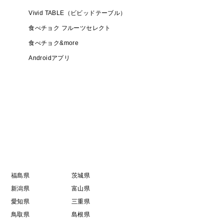
Vivid TABLE（ビビッドテーブル）
食べチョク フルーツセレクト
食べチョク&more
Androidアプリ
福島県
茨城県
新潟県
富山県
愛知県
三重県
鳥取県
島根県