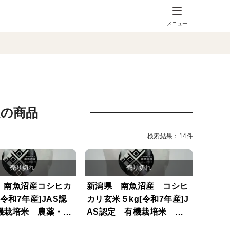
メニュー
送の商品
検索結果：14件
 南魚沼産コシヒカ
新潟県 南魚沼産 コシヒ
[令和7年産]JAS認
カリ玄米５kg[令和7年産]J
機栽培米 農薬・化
AS認定 有機栽培米 農
不使用 自家製肥料
薬・化学肥料不使用 自家