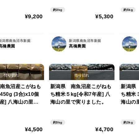
里で実りました。
使用の
約3kg
約5kg
¥9,200
¥5,300
新潟県南魚沼市新掘
新潟県南魚沼市新掘
髙橋農園
髙橋農園
南魚沼産こがねも
新潟県 南魚沼産こがねも
新潟県
50g (3合)x10個
ち精米５kg[令和7年産] 八
ち精米３
年産] 八海山の里で
海山の里で実りました。
海山の
た。
約5kg
約3kg
¥4,500
¥4,700