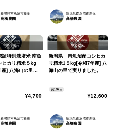
新潟県南魚沼市新掘
新潟県南魚沼市新掘
髙橋農園
髙橋農園
認証特別栽培米 南魚
新潟県 南魚沼産コシヒカ
シヒカリ精米５kg
リ精米1５kg[令和7年産] 八
年産] 八海山の里で
海山の里で実りました。
した。
約15kg
¥4,700
¥12,600
新潟県南魚沼市新掘
新潟県南魚沼市新掘
髙橋農園
髙橋農園