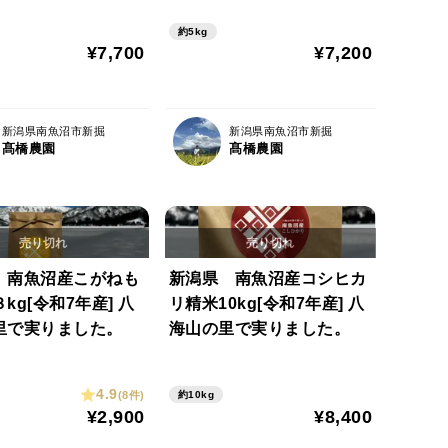
里で実りました。
製肥料使用の里で実りまし
約5kg
た。
¥7,700
¥7,200
新潟県南魚沼市新掘
新潟県南魚沼市新掘
髙橋農園
髙橋農園
 南魚沼産こがねも
新潟県 南魚沼産コシヒカ
kg[令和7年産] 八
リ精米10kg[令和7年産] 八
里で実りました。
海山の里で実りました。
4.9
(8件)
約10kg
¥2,900
¥8,400