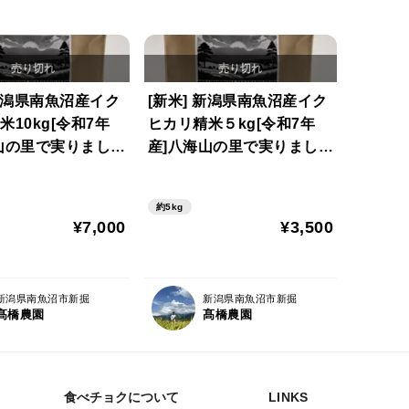
 新潟県南魚沼産イク
[新米] 新潟県南魚沼産イク
米10kg[令和7年
ヒカリ精米５kg[令和7年
山の里で実りまし
産]八海山の里で実りまし
た。
約5kg
¥7,000
¥3,500
新潟県南魚沼市新掘
新潟県南魚沼市新掘
髙橋農園
髙橋農園
食べチョクについて
LINKS