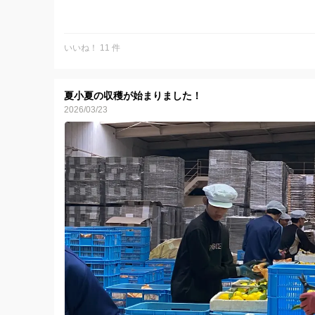
今のおススメはジュース用夏文旦です
小玉や傷の多めの加工用の夏文旦の詰め合わせで、お得
ただ味は他と変わらず美味しい！
いいね！ 11 件
心地よい甘さで水分たっぷりの夏文旦の良さを、ご自身
せんか？
夏小夏の収穫が始まりました！
暑さの増してきた今日この頃、おおぐし農園の柑橘で爽
2026/03/23
い～！
☆★おおぐし農園一同★☆