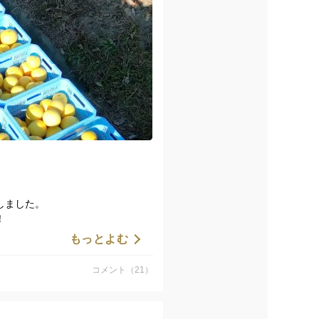
しました。
！
もっとよむ
コメント（21）
たします！