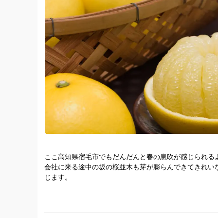
「せっかくなら大きい文旦をたっぷり楽しみたい」
「ご家庭で気軽に味わいたい」
そんな方には、今の訳あり文旦はとてもおすすめです。
文旦は、箱を開けた瞬間のさわやかな香り、
ひと口食べたときのぷりっとした果肉、
甘さの中にあるほのかな酸味と苦みまで含めて、
季節のごちそうだと思っています。
そして今年、おおぐし農園ではもうひとつ新しい動きが
文旦苗木2,000本の植え付けがスタートしています。
今年の収穫や販売と並行しながら、
数年先、そのまた先の未来に向けて、少しずつ新しい畑
ここ高知県宿毛市でもだんだんと春の息吹が感じられる
会社に来る途中の坂の桜並木も芽が膨らんできてきれい
苗木は、植えてすぐに実をつけるわけではありません。
じます。
時間をかけて根を張り、枝を伸ばし、
ようやくお客様にお届けできる実になるまでには、長い
皆様のお手元にも、今年も無事に文旦届きましたでしょ
それでも植えるのは、