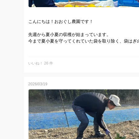
こんにちは！おおぐし農園です！
先週から夏小夏の収穫が始まっています。
今まで夏小夏を守ってくれていた袋を取り除く、袋はぎ
夏小夏はほんの少しの傷からあっという間に傷みが進ん
つるんと袋をはいで、長くなりすぎぬよう短くなりすぎ
いいね！ 26 件
皆様に綺麗な美味しいこなっちゃんをお届けできるよう
す。
2026/03/19
昨年は不作により少数のみの販売となりましたが、今年
うです！
ぜひ楽しみにしていてください！