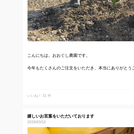
こんにちは。おおぐし農園です。
今年もたくさんのご注文をいただき、本当にありがとう
おかげさまで、今季の文旦の家庭用・贈答用は完売とな
ご注文くださった皆さま、気にかけてくださった皆さま
いいね！ 31 件
一方で、訳あり文旦は、まだまだ大玉もご用意しており
見た目に少しキズや黒点、色むらなどがあるため「訳あ
嬉しいお言葉をいただいております
中身はおいしく、大玉ならではの剥きやすさと、ひと房
2026/03/10
いただけます。