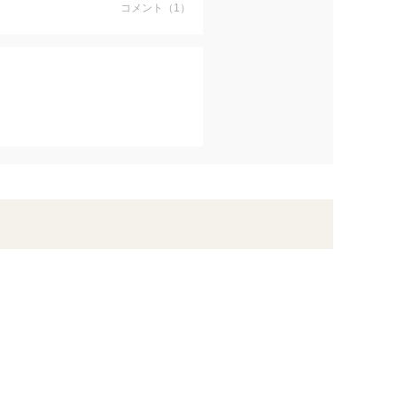
いからです。
コメント（1）
ちゃったの。」
ど、おおぐしの文旦だけは食べる
楽しんで食べていますよ。」
覧ください。
ます。
寝かせています。
注文下さい。