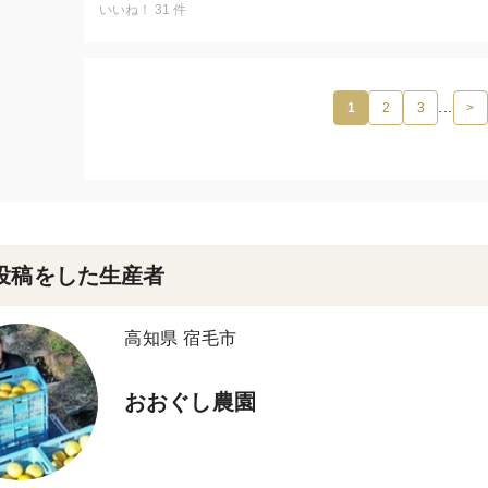
これから先も、この香り高い文旦を皆さまに届け続けた
いいね！ 31 件
「今年のはすごく甘いね。今までで一番だ。」
「孫が文旦大好きだから剥いておいてあげるのよ。」
今年の一玉を味わっていただくことも、
「近所の人におすそ分けしてたら、自分の分がなくなっ
未来の文旦づくりを続けていくことも、
「病気で食べ物もあまり口にできなくなってきたんだけ
どちらも私たちにとって大切な仕事です。
...
1
2
3
>
のよ。」
「家族でこれは大きいね、小さいから２つ食べよう、と
家庭用・贈答用は完売となりましたが、
訳あり文旦の大玉は、まだまだご用意があります。
嬉しいお言葉をたくさんいただいております。
ご自宅用にたっぷり楽しみたい方は、ぜひこの機会にご
本当に励みになります。
いつもありがとうございます。
今後とも、おおぐし農園をどうぞよろしくお願いいたし
投稿をした生産者
さらに追熟の進んだ甘くて美味しい土佐文旦を冷蔵庫で
まだまだたくさんご用意しておりますので、お気軽にご
高知県 宿毛市
おおぐし農園