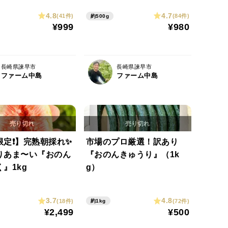
4.8
4.7
(41件)
(84件)
約500g
¥999
¥980
長崎県諫早市
長崎県諫早市
ファーム中島
ファーム中島
定❗️】完熟朝採れ✨
市場のプロ厳選！訳あり
りあま〜い『おのん
『おのんきゅうり』（1k
』1kg
g）
3.7
4.8
(18件)
(72件)
約1kg
¥2,499
¥500