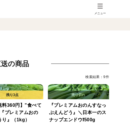
メニュー
直送の商品
検索結果：9件
料360円】"食べて
『プレミアムおのんすなっ
"『プレミアムおの
ぷえんどう』＼日本一のス
り』（1kg）
ナップエンドウ❗️500g