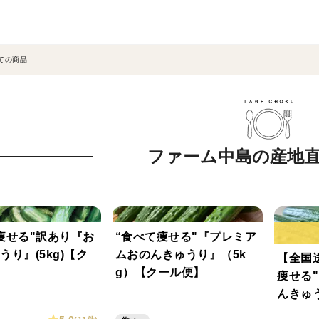
ての商品
ファーム中島の産地
痩せる"訳あり『お
“食べて痩せる"『プレミア
うり』(5kg)【ク
ムおのんきゅうり』（5k
【全国送
g）【クール便】
痩せる
んきゅう