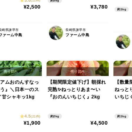
5.0
(11件)
約5kg
¥2,500
¥3,780
約1kg
長崎県諫早市
長崎県諫早市
ファーム中島
ファーム中島
アムおのんすなっ
【期間限定値下げ】朝採れ
【数量限
う』＼日本一のス
完熟✨ねっとりあま〜い
ねっと
／甘シャキッ1kg
『おのんいちじく』2kg
いちじく
4.5
(21件)
約2kg
約1kg
¥1,900
¥4,500