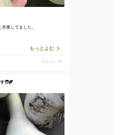
く作業してました。
玉王を、収穫直後の「生」の状態
もっとよむ
こそお届けできる特別な味わいで
コメント（0）
カツオのたたきに合わせたり、す
‍🌾
絡んでからビニールに入れて冷蔵
長く楽しめます。