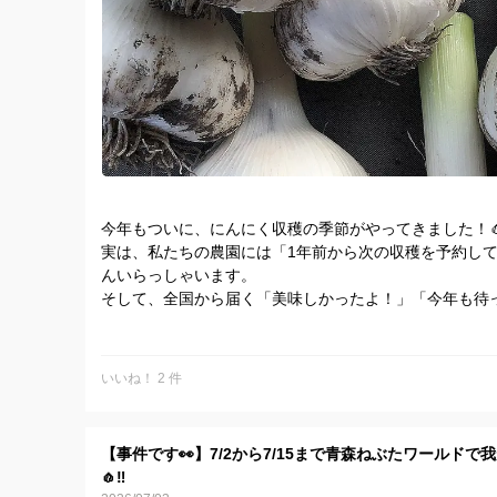
今年もついに、にんにく収穫の季節がやってきました！
実は、私たちの農園には「1年前から次の収穫を予約し
んいらっしゃいます。
そして、全国から届く「美味しかったよ！」「今年も待
かい声。
本当に、本当にありがとうございます。😭✨
ぶっちゃけ、この時期の畑はめちゃくちゃ暑いです…！
いいね！ 2 件
でも、不思議とがんばれちゃうんですよね。
それは、みなさんが青森のにんにくを「買って、食べて
みなさんのその応援が、私たち青森の農家が元気に頑張
【事件です👀】7/2から7/15まで青森ねぶたワールド
す。💪❤️
🧄‼️
今日も最高の励みを胸に、一球一球、大切に収穫に励み