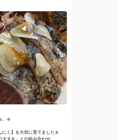
。🧄
にく】を大切に育てました🧄
のタタキ」との組み合わせ。