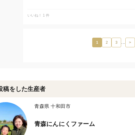
臭いなんて気にせず、楽しんだもん勝ち！
いいね！ 1 件
青森ねぶたワールド #青森にんにくテロ #生にんにく 
ねぶたワールド新橋店
...
1
2
3
>
投稿をした生産者
青森県 十和田市
青森にんにくファーム