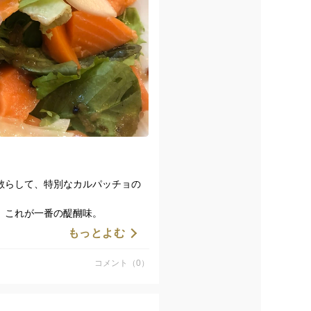
散らして、特別なカルパッチョの
、これが一番の醍醐味。
とするほどフレッシュな香り。
もっとよむ
セントを添えてくれます。
コメント（0）
たい方は、ぜひお試しください✨
#おうちビストロ #生にんにくもう