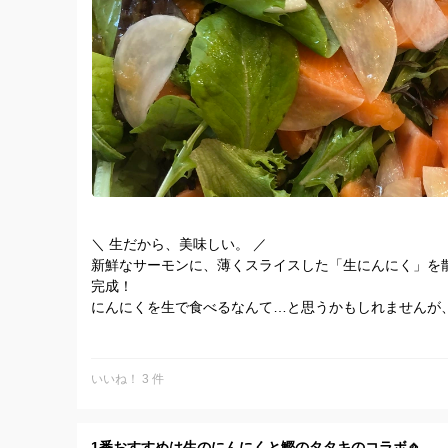
＼ 生だから、美味しい。 ／
新鮮なサーモンに、薄くスライスした「生にんにく」を
完成！
にんにくを生で食べるなんて…と思うかもしれませんが
特有の嫌な臭いはなく、あるのはジューシーさと、ハッ
ピリッとした生ならではの辛みが、お刺身に最高のアク
一口でパワー全開！今週も元気に過ごせそうです。
いいね！ 3 件
この圧倒的なフレッシュさとジューシーさを体験してみ
生にんにく #サーモンのカルパッチョ #おうちごはん 
1番おすすめは生のにんにくと鰹のタタキのコラボ🧄