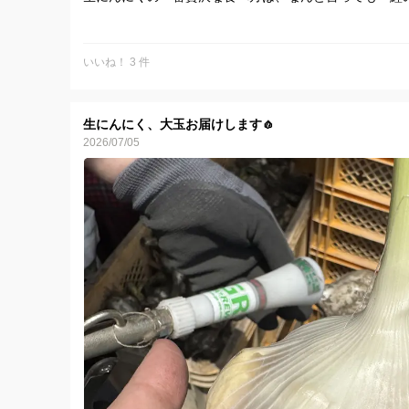
極薄にスライスしたにんにくを鰹に添えて口に運べば、
みずみずしくフレッシュな香りと、ピリッとしたクリア
この「スッキリとした辛さ」こそが、乾燥させる前の生
いいね！ 3 件
おうち居酒屋が、一瞬で最高級の割烹に変わるような贅
頑張った一日の終わりに、お気に入りのビールや日本酒
びちび味わう時間は格別ですよ。
生にんにく、大玉お届けします🧄
現在、食べ応え抜群の【とびきり大玉】が勢揃いしてい
2026/07/05
ですが、この旬の味をお届けできるのも【あと少しで終
今だけの特別な大地の恵み、ぜひお見逃しなく。
生にんにく #市場には出回らない #にんにく農家の特
さを共有中 #LINEから申し込みくださいもうすぐ終了