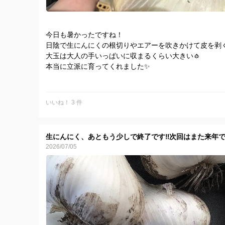
今日も暑かったですね！
日陰で生にんにくの根切りやエアーを吹きかけて皮を剥
大玉は大人の手いっぱいに収まるくらい大きい🧄
本当に立派に育ってくれました✨
ただいま、ミネラルたっぷりで甘くておいしい自慢の白
でお届けします🧄
1年の中で今の時期しか出荷できない、農家直送だから
いいね！ 3 件
す。
水分が多くて皮も柔らかいので、そのままスライスして
りおろして薬味にすると香りが引き立ちます。
生にんにく、あともう少しで終了です‼️次回はまた来年です
※水分を多く含んでいますので、到着後は新聞紙などに
2026/07/05
庫（野菜室）で保管し、お早めにお楽しみください。
実は、風通しの良いところに置いておくと自然乾燥して
📱LINE注文もスタートしました！
青森にんにくファーム（@577lpfzs）
LINEお友だち登録もぜひよろしくお願いします👩‍🌾