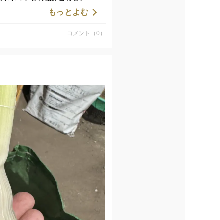
もっとよむ
な辛さが弾けます。
にんにくだからこその特権です✨
コメント（0）
沢な味わい。
と一緒に生のにんにくの辛さをち
ます！
了】です。
権 #今だけ全国の皆様にも美味し
です