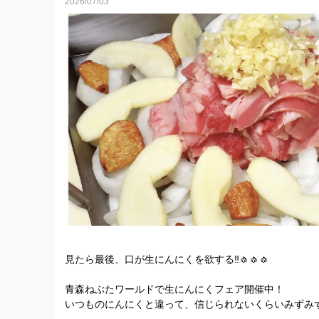
2026/07/03
📣 【大切なお知らせ】
今だけの特別な味わい「生にんにく」の予約を、ほんの
この時期しか味わえないみずみずしさを、ぜひ体験して
見たら最後、口が生にんにくを欲する‼️🧄🧄🧄
青森ねぶたワールドで生にんにくフェア開催中！
いつものにんにくと違って、信じられないくらいみずみ
「ちょっと1杯、にんにくチャージ」行ってみる？