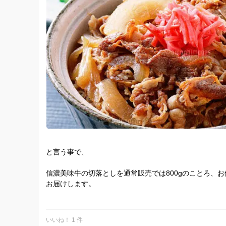
と言う事で、
信濃美味牛の切落としを通常販売では800gのことろ、お値
お届けします。
「ガッツリ食べちゃって下さいセール」
いいね！ 1 件