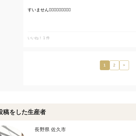
すいません🙇🏻‍♂️🙇🏻‍♂️🙇🏻‍♂️
予定数が売切れてしまいました💦💦💦
お買い求めいただきましたお客様誠にありがとうございます🙇
いいね！ 1 件
また、お求めをご予定して頂きましたお客様申し訳ございません
半月〜3週間程お時間下さい💦💦💦
1
2
>
すぐ作ります〜〜〜
投稿をした生産者
長野県 佐久市