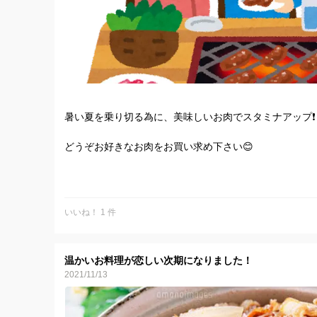
暑い夏を乗り切る為に、美味しいお肉でスタミナアップ❗️
どうぞお好きなお肉をお買い求め下さい😊
ただいま高成牧場では放牧肥育をした黒毛和牛のお肉を
あっさりとした脂の旨さと赤身のしっかりとした深い味
いいね！ 1 件
どうぞお買い求め下さいませ😄
温かいお料理が恋しい次期になりました！
2021/11/13