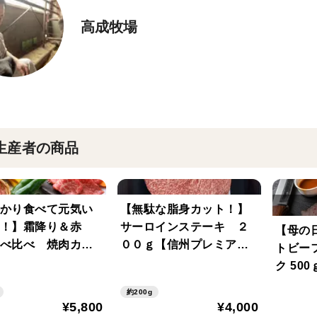
高成牧場
生産者の商品
かり食べて元気い
【無駄な脂身カット！】
！】霜降り＆赤
サーロインステーキ ２
【母の
べ比べ 焼肉カッ
００ｇ【信州プレミアム
トビー
00g×2【信濃美味
牛肉・信濃美味牛】
ク 50
約200g
¥5,800
¥4,000