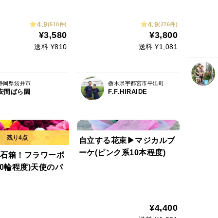
0cm）
す！簡易包装
4.9
4.9
(510件)
(276件)
¥3,580
¥3,800
送料 ¥810
送料 ¥1,081
静岡県袋井市
栃木県宇都宮市平出町
安間ばら園
F.F.HIRAIDE
自立する花束▶マジカルブ
ーケ(ピンク系10本程度)
石箱！フラワーボ
30輪程度)天使のバ
¥4,400