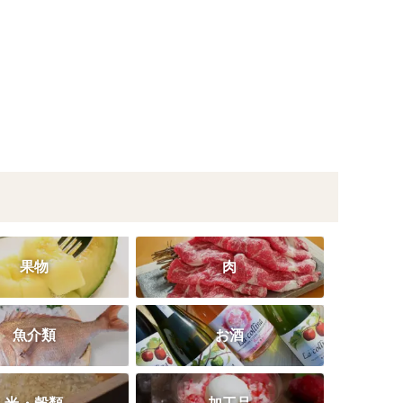
果物
肉
魚介類
お酒