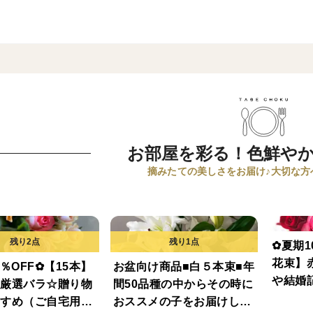
お部屋を彩る！色鮮や
摘みたての美しさをお届け♪大切な方
✿夏期1
花束】
％OFF✿【15本】
お盆向け商品■白５本束■年
や結婚
厳選バラ☆贈り物
間50品種の中からその時に
に！シ
すめ（ご自宅用簡
おススメの子をお届けしま