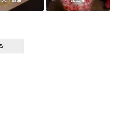
米・穀類
加工品
る