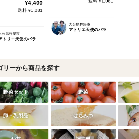
送料 ¥1,081
¥4,400
送料 ¥1,081
大分県杵築市
アトリエ天使のバラ
大分県杵築市
アトリエ天使のバラ
ゴリーから商品を探す
野菜セット
野菜
卵・乳製品
はちみつ