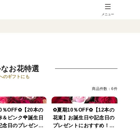
メニュー
かなお花特選
へのギフトにも
商品件数：6件
0％OFF✿【20本の
✿夏期10％OFF✿【12本の
赤＆ピンク🌹誕生日
花束】お誕生日や記念日の
記念日のプレゼント
プレゼントにおすすめ！ラ
ンプルラッピング
ッピング・メッセージカー