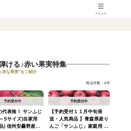
メニュー
弾ける♪赤い果実特集
っ赤な果実”をご紹介
商品件数：4件
の代表格！ サンふじ
【予約受付１１月中旬発
3L～Sサイズ)自家用
送・人気商品 】青森県産り
曇野産り
んご「サンふじ」家庭用 キ