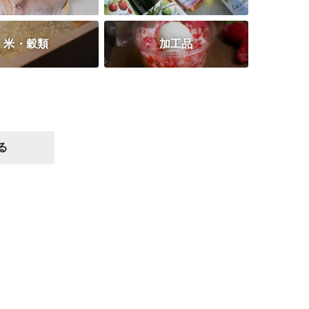
米・穀類
加工品
る