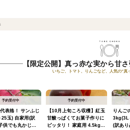
集
【限定公開】真っ赤な実から甘さ
いちご、トマト、りんごなど、人気の“真
代表格！ サンふじ
【10月上旬ころ収穫】紅玉
りんご
3～25玉) 自家用(訳
甘酸っぱくてお菓子作りに
3kg(
 子供でも丸かじり
ピッタリ！ 家庭用 4.5kg
(訳あり品) 信州安