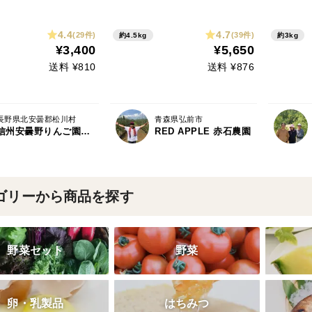
玉サイズ 信州安曇
(14～28個)
んご
ご お裾分けにも
4.4
4.7
(29件)
(39件)
約4.5kg
約3kg
¥3,400
¥5,650
送料 ¥810
送料 ¥876
長野県北安曇郡松川村
青森県弘前市
信州安曇野りんご園 浅野農園
RED APPLE 赤石農園
ゴリーから商品を探す
野菜セット
野菜
卵・乳製品
はちみつ