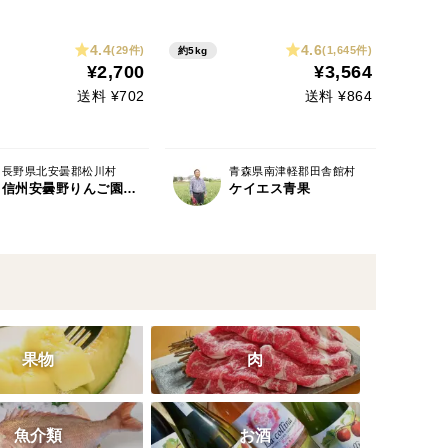
ズ有 約5kg【美味・光セン
サー選果済】
4.4
4.6
(29件)
(1,645件)
約5kg
¥2,700
¥3,564
送料 ¥702
送料 ¥864
長野県北安曇郡松川村
青森県南津軽郡田舎館村
信州安曇野りんご園 浅野農園
ケイエス青果
果物
肉
魚介類
お酒