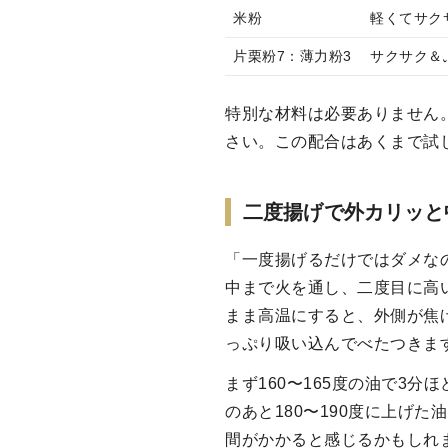
米粉
軽くてサク
片栗粉7：薄力粉3
サクサク＆
特別な材料は必要ありません
さい。この配合はあくまで試
二度揚げで外カリッと
「一度揚げるだけではダメな
中まで火を通し、二度目に高
まま高温にすると、外側が焦
っぷり吸い込んでべたつきま
まず160〜165度の油で3
のあと180〜190度に上げ
間がかかると感じるかもしれ