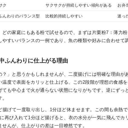
サク
サクサクが持続しやすい傾向がある
お弁
ふんわりのバランス型
比較的持続しやすい
迷っ
。どの家庭にもある粉で試せるので、まずは片栗粉7：薄力粉
しやすいバランスの一例であり、魚の種類や好みに合わせて
中ふんわりに仕上がる理由
の？」と思うかもしれませんが、二度揚げには明確な理由が
い温度で表面をカリッと仕上げる、この2段階が理想の食感
げても中心まで火が通らない状態になりがちです。逆にずっ
す。
分ほど揚げて一度取り出し、1分ほど休ませます。この間も余熱
た油に再び入れて1分ほど揚げると、衣の水分が一気に飛んで
ませんが、仕上がりの差は一目瞭然です。