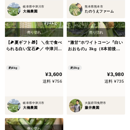
岐阜県中津川市
熊本県熊本市
大橋農園
たのうえファーム
【🌽夏ギフト🎁】 ＼生で食べ
”激甘”ホワイトコーン『白い
られる白い宝石🌽／ 中津川産
おおもの』3kg（8本前後）
プレミアム『純白とうもろこ
【6月以降のお届け】
し』おおもの白 4kgセット ✨
糖度20度前後！朝採り＆即日
約4kg
約3kg
¥3,600
¥3,980
冷蔵発送／数量限定！
送料 ¥756
送料 ¥735
岐阜県中津川市
大阪府羽曳野市
大橋農園
藤井農園