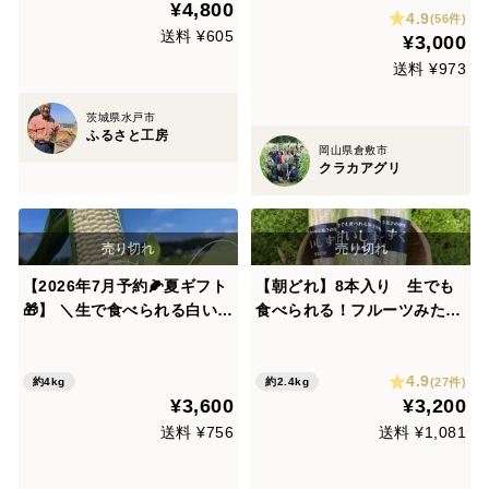
¥4,800
4.9
の11本セット【6月下旬から
(56件)
送料 ¥605
¥3,000
発送予定、なくなり次第終
了】
送料 ¥973
茨城県水戸市
ふるさと工房
岡山県倉敷市
クラカアグリ
【2026年7月予約🌽夏ギフト
【朝どれ】8本入り 生でも
🎁】 ＼生で食べられる白い宝
食べられる！フルーツみたい
石🌽／ 中津川産大橋農園プレ
な極甘 白いとうもろこし
ミアム『純白とうもろこし』
『甘いしずく』
4.9
おおもの白 4kgセット ✨糖度
(27件)
約4kg
約2.4kg
¥3,600
¥3,200
20度前後！朝採り＆即日冷蔵
発送／数量限定！
送料 ¥756
送料 ¥1,081