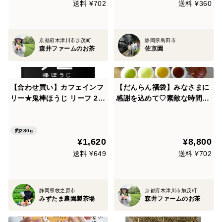
除草剤不使用）
送料 ¥702
送料 ¥360
京都府木津川市加茂町
静岡県島田市
森井ファームのお茶
佐京園
【合わせ買い】カフェインフ
【だんらん福袋】みなさまに
リー★鬼棒ほうじ リーフ 28
感謝を込めて♡素敵な時間を
0g 棒ほうじ茶 静岡 牧之原
お茶と共に!!森井ファームの
お任せお茶セット♡すべてお
水出しもOK♡ 総額8800円以
約280g
¥1,620
¥8,800
上でお得にティータイム♡
【特記事項でリクエスト可
送料 ¥649
送料 ¥702
能】
静岡県牧之原市
京都府木津川市加茂町
みずたま農園製茶場
森井ファームのお茶