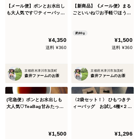
【メール便】ポンとお水出し
【新商品】《メール便》まる
も大人気です♡ティーパック
ごといいね♡お手軽♡ほうじ
３種類！お好みので選び放
茶パウダー（８０ｇ）８０杯
題！緑茶２種・ほうじ茶２
分ほうじ茶ラテやチャイ♡ほ
種・京紅茶１種。【特記事項
うじ茶ホイップなども大人気
約80g
¥4,350
¥1,500
ギフト贈呈用可能】*お好み
です‼（農薬・化学肥料・除
リクエスト可能♡
草剤・畜産堆肥を不使用）
送料 ¥360
送料 ¥360
京都府木津川市加茂町
京都府木津川市加茂町
森井ファームのお茶
森井ファームのお茶
(宅急便）ポンとお水出しも
〈2袋セット！〉 ひもつきテ
大人気♡TeaBag甘みたっぷ
ィーバッグ お試し4種×２ヶ
り優しいほうじ茶！TeaBag
セット ×2袋セット 農カー
深煎りほうじ茶【太陽】（３
ド付！お湯はもちろん水出し
ｇ×２２コ）お水出しも人気
も美味！
¥1,500
¥1,296
です♡ （農薬・化学肥料・