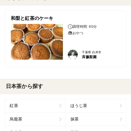
和梨と紅茶のケーキ
調理時間: 60分
おやつ
千葉県 白井市
斉藤梨園
日本茶から探す
紅茶
ほうじ茶
烏龍茶
抹茶