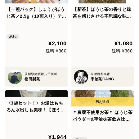
【一煎パック】しょうがほう
【新茶】ほうじ茶の香りと緑
じ茶／2.5g（10煎入り）ティ
茶を感じさせる不思議な味わ
ーバッグ お茶 プチギフト か
い！【浅煎りほうじ茶100
わいい みたらしちゃん ほん
g】茶葉 農薬・化学肥料・
の気持ち プレゼント クリッ
除草剤・畜産堆肥不使用 宇
約2g
¥2,100
¥1,080
クポスト ギフト包装可 TBG-
治茶100%
036
送料 ¥360
送料 ¥360
茨城県結城郡八千代町
京都府相楽郡
松田製茶
宇治茶GANG
〈3袋セット！〉お湯はもち
ろん水出しも美味！【ほうじ
＊農薬不使用お茶＊ ほうじ茶
茶】ひもつきほうじ茶ティー
パウダー&宇治抹茶飲み比べ
バッグ 3g×12ヶ入×3袋 農
セット 化学肥料・除草剤・
カード付！
畜産堆肥 不使用 宇治茶10
¥1,944