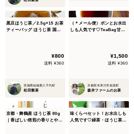
黒豆ほうじ茶／2.5g×15 お茶
（＊メール便）ポンとお水出
ティーバッグ ほうじ茶 国産
しも人気です♡TeaBag甘み
黒豆使用 就寝前の水分補給に
たっぷり優しいほうじ茶！Te
も
aBag 深煎りほうじ茶【太
陽】（３ｇ×２２コ）（農
¥800
¥1,500
薬・化学肥料・除草剤不使
用）
送料 ¥360
送料 ¥360
茨城県結城郡八千代町
京都府木津川市加茂町
松田製茶
森井ファームのお茶
京都・舞鶴産 ほうじ茶 80g
味くらべセット！お水出しも
｜香ばしい焙煎の香りとやさ
人気です♡緑茶・ほうじ茶・
しい余韻
京紅茶３種お得なセット♡特
上深蒸しかぶせ茶葉月(105