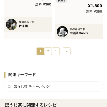
0%
約90g
送料 ¥360
¥1,800
送料 ¥360
静岡県島田市
佐京園
京都府相楽郡
宇治茶GANG
...
1
2
3
>
関連キーワード
ほうじ茶 ティーバッグ
ほうじ茶に関連するレシピ