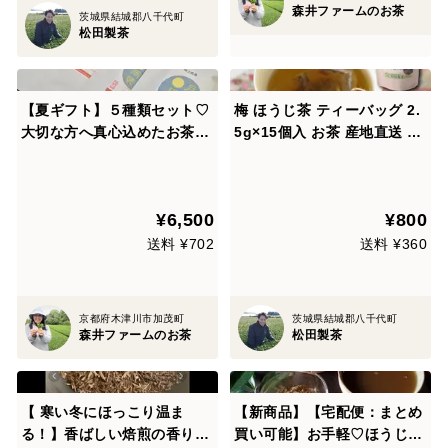
森井ファームのお茶
茨城県結城郡八千代町
松田製茶
【夏ギフト】５種類セット♡
梅 ほうじ茶 ティーバッグ 2.
大切な方へ真心込めたお茶を
5g×15個入 お茶 産地直送 松
京都からぜひどうぞ♡笑顔の
田製茶 猿島茶
毎日を♡すべてお水出しも人
気です♡（緑茶・ほうじ茶・
¥6,500
¥800
京紅茶）（農薬・化学肥料・
除草剤不使用）【ギフト包
送料 ¥702
送料 ¥360
装・熨斗希望可能】
京都府木津川市加茂町
茨城県結城郡八千代町
森井ファームのお茶
松田製茶
【 寒い冬にほっこり温ま
【新商品】【宅配便：まとめ
る！】香ばしい焙煎の香りと
買い可能】お手軽♡ほうじ茶