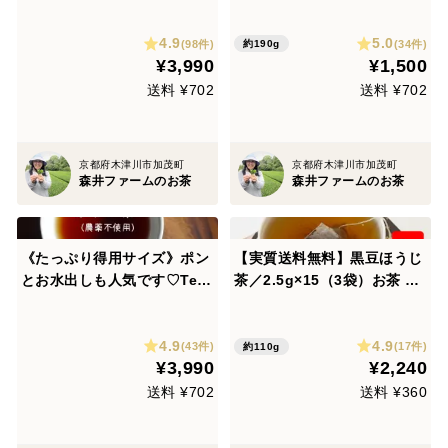
【緑茶2種・ほうじ茶2種・紅
煎ほうじ茶【琥珀】185g
4.9
5.0
茶１種】お水出し可（農薬・
上質な茶葉のみを使用した爽
(98件)
(34件)
約190g
¥3,990
¥1,500
化学肥料・除草剤不使用(備
やかな香りもぜひどうぞ♡
考欄でティーパック、包装・
（農薬・化学肥料・除草剤・
送料 ¥702
送料 ¥702
熨斗等）
畜産堆肥不使用）
京都府木津川市加茂町
京都府木津川市加茂町
森井ファームのお茶
森井ファームのお茶
《たっぷり得用サイズ》ポン
【実質送料無料】黒豆ほうじ
とお水出しも人気です♡Tea
茶／2.5g×15（3袋）お茶 テ
Bag 深煎りほうじ茶【太陽】
ィーバッグ カフェインが少な
LLサイズ（３ｇ×７２コ）よ
いので就寝前の水分補給にお
4.9
4.9
く味も出て、１番茶の甘みも
すすめです
(43件)
(17件)
約110g
¥3,990
¥2,240
楽しんで頂けます♡(農薬・
化学肥料・除草剤不使用）
送料 ¥702
送料 ¥360