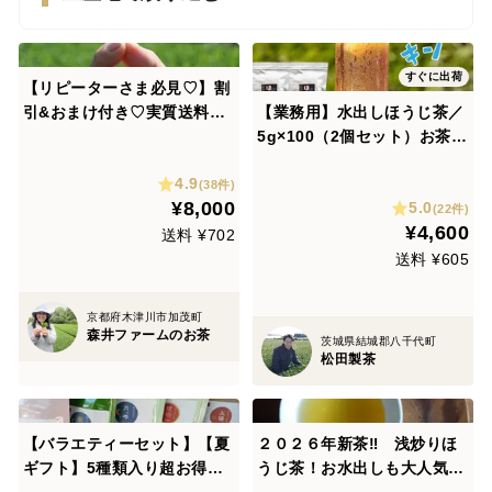
すぐに出荷
【リピーターさま必見♡】割
引&おまけ付き♡実質送料無
【業務用】水出しほうじ茶／
料♡自分好みの６本セット＋
5g×100（2個セット）お茶
お楽しみおまけ1本♡！お得
ティーバッグ 夏にぴったり
4.9
にどうぞ！（特記事項より6
ゴクゴク飲める お湯出しもO
(38件)
¥8,000
5.0
本リクエストOKです！宇治
K コスパ最強 TBG-102
(22件)
¥4,600
抹茶結やティーパックなども
送料 ¥702
OK！）
送料 ¥605
京都府木津川市加茂町
森井ファームのお茶
茨城県結城郡八千代町
松田製茶
【バラエティーセット】【夏
２０２６年新茶‼ 浅炒りほ
ギフト】5種類入り超お得な
うじ茶！お水出しも大人気♡
セット♡初めての方おすすめ
緑茶の風味を残した手炒り焙