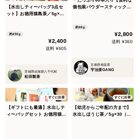
【水出しティーバッグ3点セ
個包装パウダースティック】
ット】お徳用猿島茶／5g×30
お得な10種類の個性が違う日
水出しほうじ茶／5g×30 水出
本茶を飲み比べ出来る♪ 飲み
し和紅茶／5g×10 簡単で美味
比べセット10種類×各3本×2
約60g
¥2,800
しいお茶探し
個セット(計60本) 農薬・化学
約450g
¥2,400
肥料・除草剤・畜産堆肥不使
送料 ¥360
用
送料 ¥605
京都府相楽郡
宇治茶GANG
茨城県結城郡八千代町
松田製茶
すぐに出荷
すぐに出荷
【ギフトにも最適】水出しテ
【幼児からご年配の方まで】
ィーバッグセット お徳用猿島
水出しほうじ茶／5g×30（3
茶 水出しほうじ茶 水出し玄
袋）お茶 松田製茶 猿島茶
米茶 水出し和紅茶 ステビア
和紅茶 合計120入 プレゼン