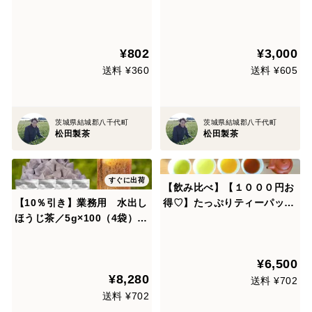
ポスト可 お茶 お湯出し専用
ｯﾄ お茶 ほうじ茶 緑茶 紅茶
幼児からご年配の方まで 微カ
玄米茶 しょうが 黒豆 ゆず レ
フェイン 就寝前にいかがでし
モン 北条米
¥802
¥3,000
ょうか？ TBG-004
送料 ¥360
送料 ¥605
茨城県結城郡八千代町
茨城県結城郡八千代町
松田製茶
松田製茶
すぐに出荷
【飲み比べ】【１０００円お
【10％引き】業務用 水出し
得♡】たっぷりティーパック
ほうじ茶／5g×100（4袋）
５種!!ポンと水出しOK！お得
お茶 ほうじ茶 ティーバッ
なセット！緑茶２種・ほうじ
グ お湯出し 猿島茶 松田
茶２種・京紅茶１種【特記事
¥6,500
製茶
項に包装･熨斗希望可能】
¥8,280
【リクエスト可能】
送料 ¥702
送料 ¥702