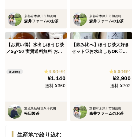
京都府木津川市加茂町
京都府木津川市加茂町
森井ファームのお茶
森井ファームのお茶
【お買い得】水出しほうじ茶
【飲み比べ】ほうじ茶大好き
／5g×50 実質送料無料 お茶
セット♡お水出しもOK♡浅
ティーバッグ これからの季節
炒りほうじ茶琥珀(185g)・深
に 1300円ポッキリ クリック
炒りほうじ茶太陽(210g)のお
4.8
5.0
ポスト 松田製茶 猿島茶 暑い
得なセット！（農薬・化学肥
(94件)
(95件)
約250g
¥1,140
¥2,900
夏に 寒い冬にも TBG-052
料・除草剤不使用）（ティー
パックリクエスト可）
送料 ¥360
送料 ¥702
茨城県結城郡八千代町
京都府木津川市加茂町
松田製茶
森井ファームのお茶
生産地で絞り込む