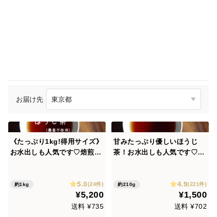
お届け先
《たっぷり1kg!得用サイズ》
甘みたっぷり優しいほうじ
お水出しも人気です♡焙煎ほ
茶！お水出しも人気です♡深
うじ茶【太陽】甘みと香りの
煎りほうじ茶【太陽】210g
特上ほうじ茶！【京都産10
水出しOK！お子さまにも人
5.0
4.9
0%・一番茶100%・すべて農
気です♡京都産100%・一番
(24件)
(221件)
約1kg
約210g
¥5,200
¥1,500
薬・化学肥料・除草剤・畜産
茶100%（農薬・化学肥料・
堆肥 不使用】
除草剤・畜産堆肥すべて不使
送料 ¥735
送料 ¥702
用）