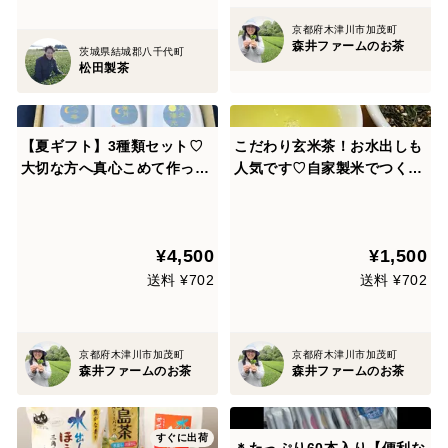
京都府木津川市加茂町
森井ファームのお茶
茨城県結城郡八千代町
松田製茶
【夏ギフト】3種類セット♡
こだわり玄米茶！お水出しも
大切な方へ真心こめて作った
人気です♡自家製米でつくっ
お茶を京都からぜひどうぞ♡
た玄米茶【花鳥風月】100
すべてお水出しも人気です♡
ｇ 【備考欄より②抹茶入
（緑茶・ほうじ茶・京紅茶）
りや➂煎茶パウダー配合④ほ
¥4,500
¥1,500
（農薬・化学肥料・除草剤不
うじ茶玄米茶も承り致します
使用）【ギフト包装・熨斗希
♡】 お好みの配合
送料 ¥702
送料 ¥702
望可能】
もリクエスト可能♡
京都府木津川市加茂町
京都府木津川市加茂町
森井ファームのお茶
森井ファームのお茶
すぐに出荷
＊たっぷり60本入り【便利な