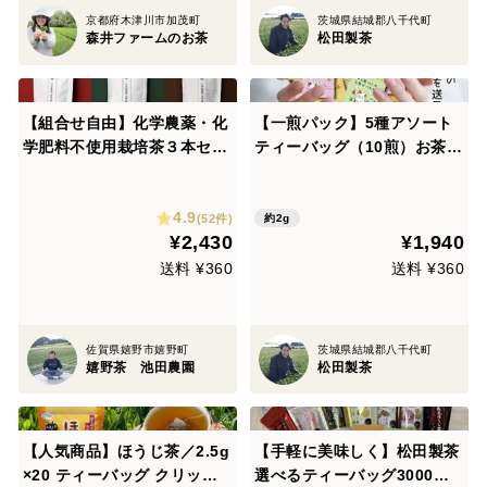
京都府木津川市加茂町
茨城県結城郡八千代町
森井ファームのお茶
松田製茶
【組合せ自由】化学農薬・化
【一煎パック】5種アソート
学肥料不使用栽培茶３本セッ
ティーバッグ（10煎）お茶
ト 緑茶・紅茶・ほうじ
プチギフト プチプレゼント
茶リーフ・ティーバッグ
かわいい みたらしちゃん ほ
4.9
んの気持ち プレゼント 送料
(52件)
約2g
¥2,430
¥1,940
無料 クリックポスト ギフト
包装可 TBG-038
送料 ¥360
送料 ¥360
佐賀県嬉野市嬉野町
茨城県結城郡八千代町
嬉野茶 池田農園
松田製茶
【人気商品】ほうじ茶／2.5g
【手軽に美味しく】松田製茶
×20 ティーバッグ クリック
選べるティーバッグ3000円ｾ