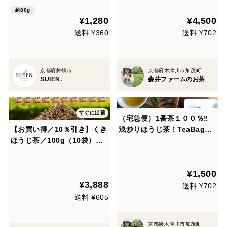
g)・深煎りほうじ茶太陽(210
約80g
¥1,280
¥4,500
g)・京紅茶風花(105g)＊ティ
ーパックに変更可能
送料 ¥360
送料 ¥702
京都府舞鶴市
京都府木津川市加茂町
SUIEN.
森井ファームのお茶
すぐに出荷
（宅急便）1番茶１００％‼
【お買い得／10％引き】くき
浅炒りほうじ茶！TeaBag
ほうじ茶／100g（10袋）お
【琥珀】（３ｇ×２２コ）手
茶 幼児からご年配の方まで人
炒りで焙じの香りと煎茶風味
気 ほうじ茶 茶葉 急須で飲む
♡水出しも人気です♡スッキ
¥1,500
お茶 猿島茶 松田製茶 ブラッ
リ上品♡こんなほうじ茶もた
¥3,888
クアーチ農法 LEF-017
まにはいいねぇ♡（農薬等不
送料 ¥702
使用）
送料 ¥605
京都府木津川市加茂町