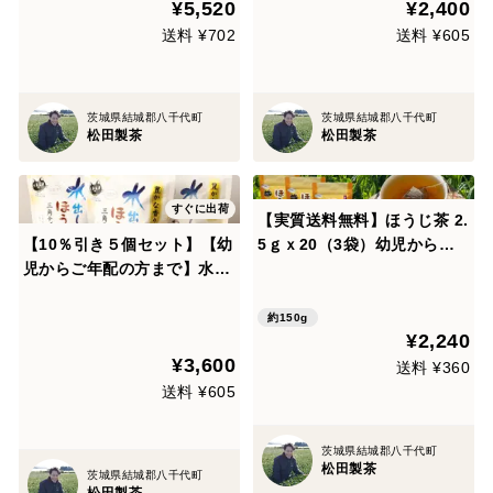
¥5,520
¥2,400
ト包装出来ます GFT-071
送料 ¥702
送料 ¥605
茨城県結城郡八千代町
茨城県結城郡八千代町
松田製茶
松田製茶
すぐに出荷
【実質送料無料】ほうじ茶 2.
【10％引き５個セット】【幼
5ｇｘ20（3袋）幼児からご
児からご年配の方まで】水出
年配の方まで お茶 ティーバ
しほうじ茶5ｇｘ30個ｘ５袋
ッグ 産地直送 松田製茶 お買
お茶 ほうじ茶 ティーバッグ
い得 TBG-004
約150g
¥2,240
TBG-003
¥3,600
送料 ¥360
送料 ¥605
茨城県結城郡八千代町
松田製茶
茨城県結城郡八千代町
松田製茶