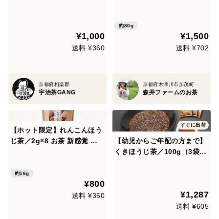
茶葉の甘味♪ 焙煎ほうじ茶
パウダー（８０ｇ）８０杯
茶葉Sサイズ100g(約50杯分)
分 ほうじ茶ラテやチャイ♡
農薬・化学肥料・除草剤・
ほうじ茶ホイップも大人気で
約80g
¥1,000
¥1,500
畜産堆肥不使用 宇治茶10
す(*^^*)（農薬・化学肥料・
0%
除草剤・畜産堆肥を不使用）
送料 ¥360
送料 ¥702
京都府相楽郡
京都府木津川市加茂町
宇治茶GANG
森井ファームのお茶
すぐに出荷
【ホット限定】れんこんほう
じ茶／2g×8 お茶 新感覚 ス
【幼児からご年配の方まで】
ープのような深みのある味わ
くきほうじ茶／100g（3袋）
い ティーバッグ 松田製茶 猿
お茶 猿島茶 松田製茶 香ばし
島茶 日本茶インストラクター
さと優しい味 就寝前の水分補
約16g
¥800
監修 TBG-043
給に LEF-017
¥1,287
送料 ¥360
送料 ¥605