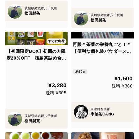
茨城県結城郡八千代町
松田製茶
茨城県結城郡八千代町
松田製茶
すぐに出荷
再販＊茶葉の栄養丸ごと！＊
【初回限定BOX】初回の方限
【便利な個包装パウダーステ
定20％OFF 猿島茶詰め合わ
ィック】お得な10種類の個性
せ 松田製茶 お茶 緑茶 ほうじ
が違う日本茶を飲み比べ出来
茶 和紅茶 水出し お湯だし 6
る♪ 飲み比べセット10種類×
約30g
¥1,500
種類 合計ティーバッグ105個
各3本入り(計30本) 農薬・
¥3,280
化学肥料・除草剤・畜産堆肥
送料 ¥360
不使用
送料 ¥605
京都府相楽郡
宇治茶GANG
茨城県結城郡八千代町
松田製茶