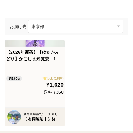
お届け先
【2026年新茶】【ゆたかみ
どり】かごしま知覧茶 1袋1
00g 鹿児島県知覧町後岳産
農家直送 煎茶 緑茶 お
5.0
茶 日本茶 深蒸し茶
(18件)
約100g
¥1,620
送料 ¥360
鹿児島県南九州市知覧町
【 村岡製茶 】知覧後岳銘茶