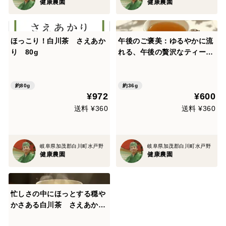
健康農園
健康農園
ほっこり！白川茶 さえあか
午後のご褒美：ゆるやかに流
り 80g
れる、午後の贅沢なティーバ
ッグの紅茶3g×12個入り
約80g
約36g
¥972
¥600
送料 ¥360
送料 ¥360
岐阜県加茂郡白川町水戸野
岐阜県加茂郡白川町水戸野
健康農園
健康農園
忙しさの中にほっとする穏や
かさある白川茶 さえあか
り ティーバッグ １５袋入