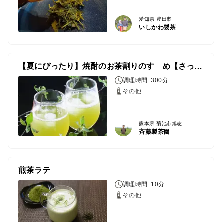
愛知県 豊田市
いしかわ製茶
【夏にぴったり】焼酎のお茶割りのすゝめ【さっぱりドリンク】
調理時間: 300分
その他
熊本県 菊池市旭志
斉藤製茶園
煎茶ラテ
調理時間: 10分
その他