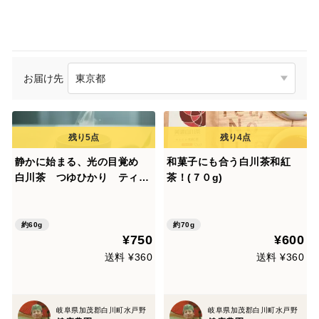
お届け先
静かに始まる、光の目覚め
和菓子にも合う白川茶和紅
白川茶 つゆひかり ティー
茶！(７０g)
バッグ ４ｇ×１５個
約60g
約70g
¥750
¥600
送料 ¥360
送料 ¥360
岐阜県加茂郡白川町水戸野
岐阜県加茂郡白川町水戸野