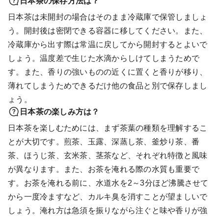
日本茶の保存方法は？
日本茶は未開封の場合はそのまま冷蔵庫で保管しましょ
う。開封後は密閉できる容器に移してください。また、
冷蔵庫から出す際は常温に戻してから開封するとよいで
しょう。温度差で生じた水滴からしけてしまうためで
す。また、香りの強いものの近くに置くと香りが移り、
薄れてしまうためできるだけ他の食品と別で保存しまし
ょう。
日本茶の楽しみ方は？
日本茶を楽しむためには、まず茶葉の種類を理解するこ
とが大切です。煎茶、玉露、深蒸し茶、釜炒り茶、番
茶、ほうじ茶、玄米茶、茎茶など、それぞれ特徴と風味
が異なります。また、お茶を淹れる際の水質も重要で
す。お茶を淹れる前に、水道水を2～3分ほど沸騰させて
から一度冷ますなど、カルキ臭を消すことが望ましいで
しょう。淹れ方は急須を振りながら注ぐと味や香りが強