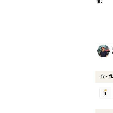
個】
卵・乳
1