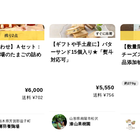
すぐに出荷
【ギフトや手土産に】バタ
わせ】Ａセット：
【数量
ーサンド15個入り★「熨斗
場のたまごの詰め
チーズ
対応可」
品添加物
約270g
¥5,550
¥6,000
送料 ¥756
送料 ¥702
山形県南陽市松沢
栃木県芳賀郡益子町
漆山果樹園
薄羽養鶏場