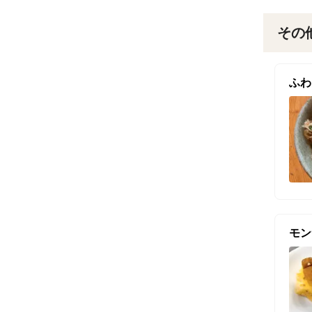
その
ふわ
モン