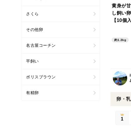
黄身が甘
し飼い卵
さくら
【10個入
その他卵
約1.2kg
名古屋コーチン
平飼い
ボリスブラウン
有精卵
卵・乳
1