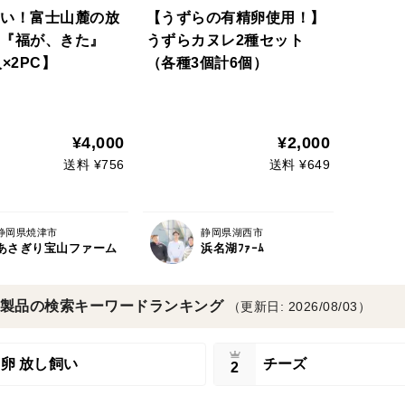
い！富士山麓の放
【うずらの有精卵使用！】
『福が、きた』
うずらカヌレ2種セット
×2PC】
（各種3個計6個）
¥4,000
¥2,000
送料 ¥756
送料 ¥649
静岡県焼津市
静岡県湖西市
あさぎり宝山ファーム
浜名湖ﾌｧｰﾑ
製品の検索キーワードランキング
（更新日: 2026/08/03）
卵 放し飼い
チーズ
2