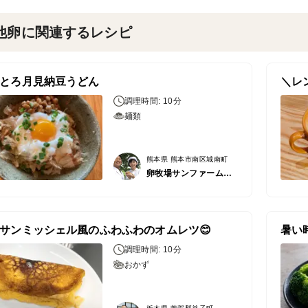
他卵に関連するレシピ
とろ月見納豆うどん
＼レ
調理時間: 10分
麺類
熊本県 熊本市南区城南町
卵牧場サンファームひなたまこっこ
サンミッシェル風のふわふわのオムレツ😊
暑い
調理時間: 10分
おかず