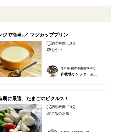
ンジで簡単♪／ マグカッププリン
調理時間: 10分
おやつ
熊本県 熊本市南区城南町
卵牧場サンファームひなたまこっこ
時期に最適、たまごのピクルス！
調理時間: 10分
ご飯のお供