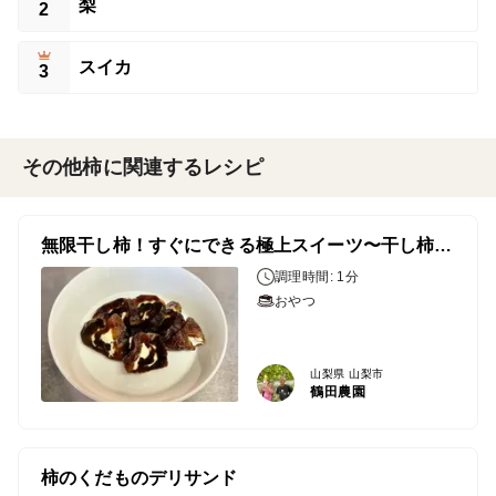
梨
2
スイカ
3
その他柿に関連するレシピ
無限干し柿！すぐにできる極上スイーツ〜干し柿クリームチーズ〜
調理時間: 1分
おやつ
山梨県 山梨市
鶴田農園
柿のくだものデリサンド