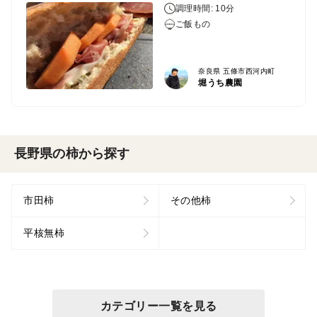
調理時間: 10分
ご飯もの
奈良県 五條市西河内町
堀うち農園
長野県の柿から探す
市田柿
その他柿
平核無柿
カテゴリー一覧を見る