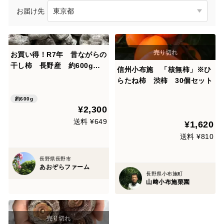
お届け先
お買い得！R7年 昔ながらの
干し柿 長野産 約600g
信州小布施 「核無柿」※ひ
（約12〜15個）
らたね柿 渋柿 30個セット
約600g
¥2,300
送料 ¥649
¥1,620
送料 ¥810
長野県長野市
あおぞらファーム
長野県小布施町
山﨑小布施栗園