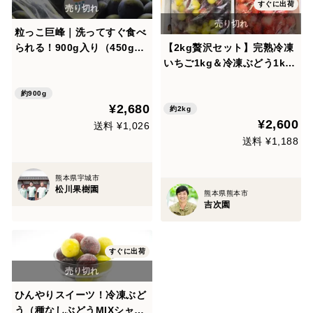
すぐに出荷
粒っこ巨峰｜洗ってすぐ食べ
られる！900g入り（450g×2
【2kg贅沢セット】完熟冷凍
袋）
いちご1kg＆冷凍ぶどう1kg
｜開花後化学農薬不使用（い
ちご）のピュアな美味しさ
約900g
¥2,680
約2kg
¥2,600
送料 ¥1,026
送料 ¥1,188
熊本県宇城市
松川果樹園
熊本県熊本市
吉次園
すぐに出荷
ひんやりスイーツ！冷凍ぶど
う（種なしぶどうMIXシャイ