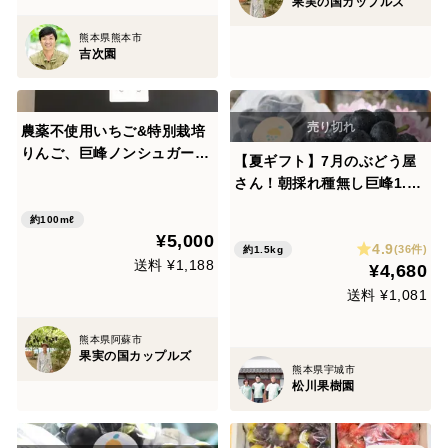
果実の国カップルズ
熊本県熊本市
吉次園
農薬不使用いちご&特別栽培
りんご、巨峰ノンシュガージ
【夏ギフト】7月のぶどう屋
ャム6本セット【熨斗対応】
さん！朝採れ種無し巨峰1.5k
お中元、ご贈答に
g（4〜5房入り）※熨斗対応
約100mℓ
可能です
¥5,000
4.9
(36件)
約1.5kg
送料 ¥1,188
¥4,680
送料 ¥1,081
熊本県阿蘇市
果実の国カップルズ
熊本県宇城市
松川果樹園