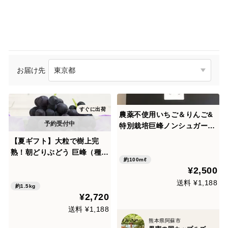
お届け先
すぐに出荷
農薬不使用いちご＆りんご&
特別栽培巨峰ノンシュガージ
ャム3本セット【熨斗対応】
【夏ギフト】大粒で樹上完
お中元、ご贈答に
熟！朝どりぶどう 巨峰（種あ
約100mℓ
り）を熊本・吉次園からお届
¥2,500
け！【3～5房1.5kg】
送料 ¥1,188
約1.5kg
¥2,720
送料 ¥1,188
熊本県阿蘇市