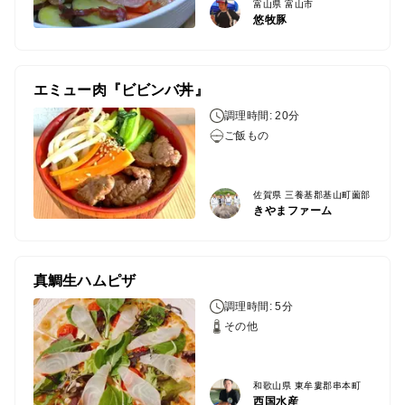
富山県 富山市
悠牧豚
エミュー肉『ビビンバ丼』
調理時間: 20分
ご飯もの
佐賀県 三養基郡基山町薗部
きやまファーム
真鯛生ハムピザ
調理時間: 5分
その他
和歌山県 東牟婁郡串本町
西国水産