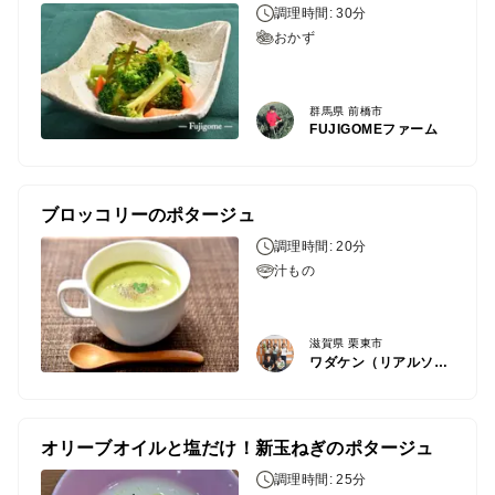
調理時間: 30分
おかず
群馬県 前橋市
FUJIGOMEファーム
ブロッコリーのポタージュ
調理時間: 20分
汁もの
滋賀県 栗東市
ワダケン（リアルソイルハウス）
オリーブオイルと塩だけ！新玉ねぎのポタージュ
調理時間: 25分