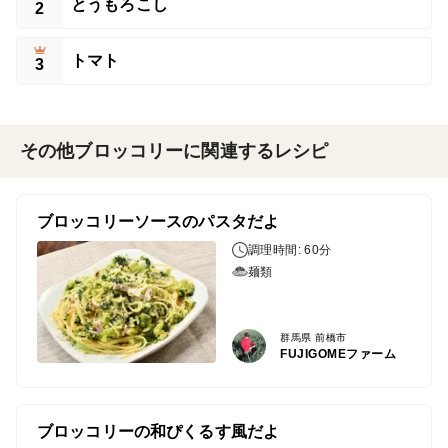
とうもろこし
2
トマト
3
その他ブロッコリーに関連するレシピ
ブロッコリーソースのパスタだよ
調理時間: 60分
麺類
群馬県 前橋市
FUJIGOMEファーム
ブロッコリーの和ぴくるす風だよ