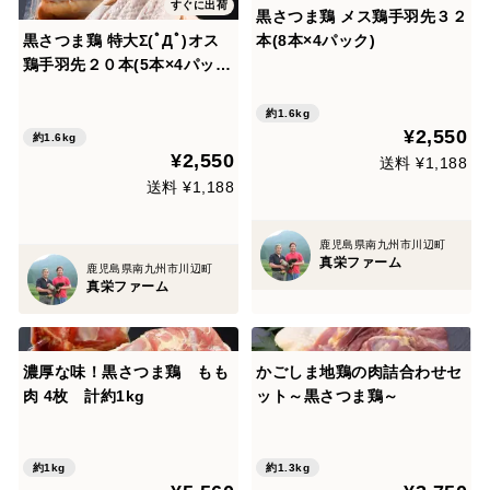
すぐに出荷
黒さつま鶏 メス鶏手羽先３２
黒さつま鶏 特大Σ(ﾟДﾟ)オス
本(8本×4パック)
鶏手羽先２０本(5本×4パッ
ク)
約1.6kg
¥2,550
約1.6kg
¥2,550
送料 ¥1,188
送料 ¥1,188
鹿児島県南九州市川辺町
真栄ファーム
鹿児島県南九州市川辺町
真栄ファーム
濃厚な味！黒さつま鶏 もも
かごしま地鶏の肉詰合わせセ
肉 4枚 計約1kg
ット～黒さつま鶏～
約1kg
約1.3kg