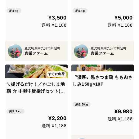
約1kg
約1kg
¥3,500
¥5,000
送料 ¥1,188
送料 ¥1,188
鹿児島県南九州市川辺町
鹿児島県南九州市川辺町
真栄ファーム
真栄ファーム
すぐに出荷
〝濃厚〟黒さつま鶏 もも肉さ
＼揚げるだけ！／かごしま地
しみ150g×10P
鶏 ☆ 手羽中唐揚げセット(の
り塩20本・にんにく醤油10
本)
約1.5kg
¥9,980
約1.1kg
¥2,200
送料 ¥1,188
送料 ¥1,188