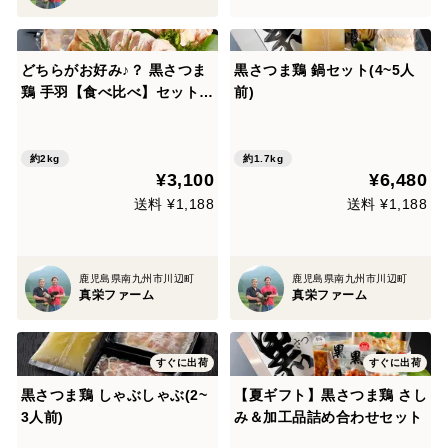
どちらがお好み♪？ 黒さつま
黒さつま鶏 鍋セット(4~5人
鶏 手羽【食べ比べ】セット3
前)
0本
約2kg
約1.7kg
¥3,100
¥6,480
送料 ¥1,188
送料 ¥1,188
鹿児島県南九州市川辺町
鹿児島県南九州市川辺町
真栄ファーム
真栄ファーム
すぐに出荷
すぐに出荷
黒さつま鶏 しゃぶしゃぶ(2~
【夏ギフト】黒さつま鶏 さし
3人前)
み＆加工品詰め合わせセット