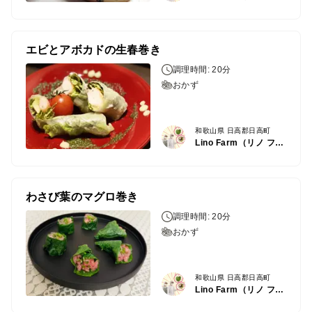
エビとアボカドの生春巻き
調理時間: 20分
おかず
和歌山県 日高郡日高町
Lino Farm（リノ ファーム）
わさび葉のマグロ巻き
調理時間: 20分
おかず
和歌山県 日高郡日高町
Lino Farm（リノ ファーム）