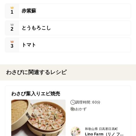
赤紫蘇
1
とうもろこし
2
トマト
3
わさびに関連するレシピ
わさび葉入りエビ焼売
調理時間: 60分
おかず
和歌山県 日高郡日高町
Lino Farm（リノ ファーム）