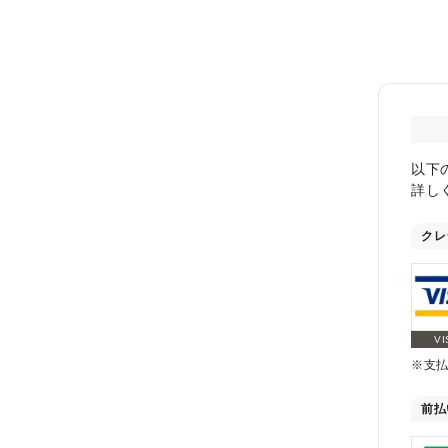
以下
詳し
クレ
VI
※支
前払