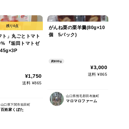
がんね栗の栗羊羹(80g×10
個 5パック)
フト」丸ごとトマト
0% 『垢田トマトゼ
45g×3P
約800g
¥3,000
送料 ¥865
¥1,750
送料 ¥865
山口県熊毛郡田布施町
マロマロファーム
山口県下関市垢田町
百姓家くぼた