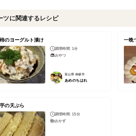
ーツに関連するレシピ
柿のヨーグルト漬け
一晩
調理時間: 1分
おやつ
富山県 南砺市
あめのちはれ
芋の天ぷら
調理時間: 15分
おかず