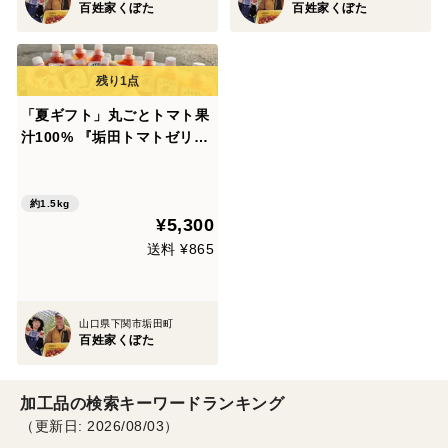
百姓家くぼた
百姓家くぼた
「夏ギフト」丸ごとトマト果
汁100% 『垢田トマトゼリ
ー』145g×10P
約1.5kg
¥5,300
送料 ¥865
山口県下関市垢田町
百姓家くぼた
加工品の検索キーワードランキング
（更新日: 2026/08/03）