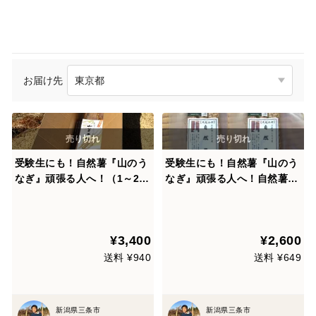
お届け先
受験生にも！自然薯『山のう
受験生にも！自然薯『山のう
なぎ』頑張る人へ！（1～2
なぎ』頑張る人へ！自然薯カ
本）約800g#山薬#栄養#とろ
ット約300g×2P#山薬#栄養#
ろご飯#とろろ蕎麦#発酵性食
とろろご飯#とろろ蕎麦#発酵
物繊維#善玉菌
性食物繊維#善玉菌
¥3,400
¥2,600
送料 ¥940
送料 ¥649
新潟県三条市
新潟県三条市