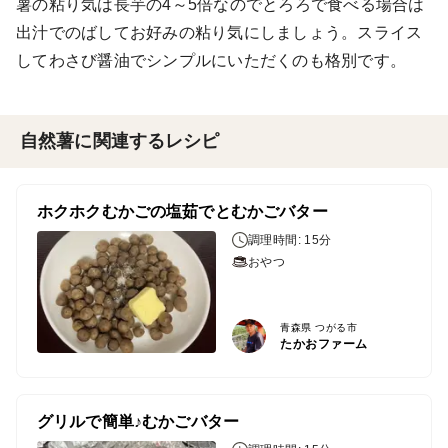
薯の粘り気は長芋の4～5倍なのでとろろで食べる場合は
出汁でのばしてお好みの粘り気にしましょう。スライス
してわさび醤油でシンプルにいただくのも格別です。
自然薯に関連するレシピ
ホクホクむかごの塩茹でとむかごバター
調理時間: 15分
おやつ
青森県 つがる市
たかおファーム
グリルで簡単♪むかごバター