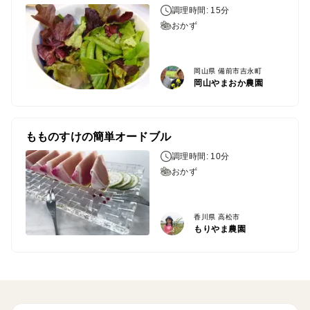
調理時間: 15分
おかず
岡山県 備前市吉永町
岡山やまおか農園
もものすけの簡単オードブル
調理時間: 10分
おかず
香川県 高松市
もりやま農園