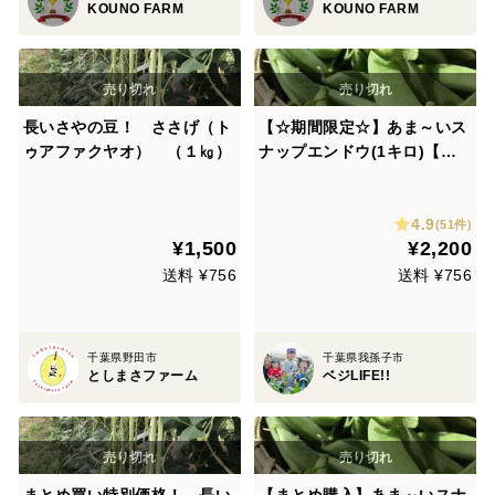
KOUNO FARM
KOUNO FARM
長いさやの豆！ ささげ（ト
【☆期間限定☆】あま～いス
ゥアファクヤオ） （１㎏）
ナップエンドウ(1キロ)【農
薬：栽培期間中不使用】
4.9
(51件)
¥1,500
¥2,200
送料 ¥756
送料 ¥756
千葉県野田市
千葉県我孫子市
としまさファーム
ベジLIFE!!
まとめ買い特別価格！ 長い
【まとめ購入】あま～いスナ