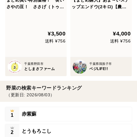
さやの豆！ ささげ（トゥア
ップエンドウ(2キロ)【農
ファクヤオ） （3㎏）
薬：栽培期間中不使用】
¥3,500
¥4,000
送料 ¥756
送料 ¥756
千葉県野田市
千葉県我孫子市
としまさファーム
ベジLIFE!!
野菜の検索キーワードランキング
（更新日: 2026/08/03）
赤紫蘇
1
とうもろこし
2