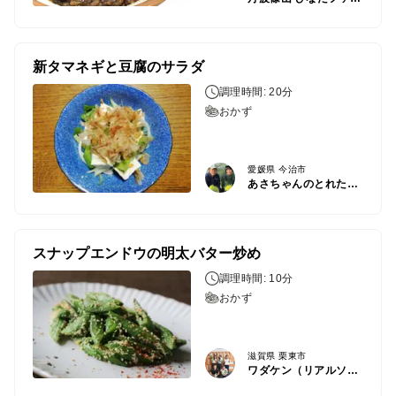
新タマネギと豆腐のサラダ
調理時間: 20分
おかず
愛媛県 今治市
あさちゃんのとれたて農場
スナップエンドウの明太バター炒め
調理時間: 10分
おかず
滋賀県 栗東市
ワダケン（リアルソイルハウス）