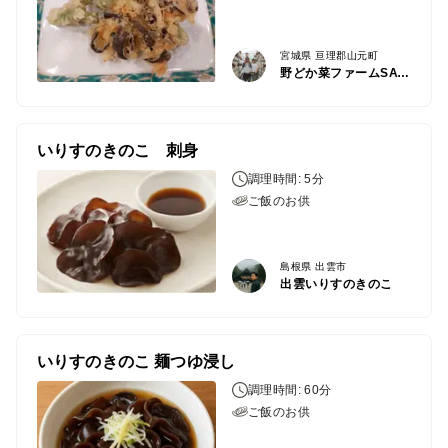
宮城県 亘理郡山元町
野どか菜ファームSATO-
いりすのきのこ 刺身
調理時間: 5分
ご飯のお供
島根県 出雲市
出雲いりすのきのこ
いりすのきのこ 麺つゆ浸し
調理時間: 60分
ご飯のお供