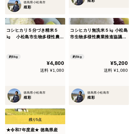
殖彩
徳島県小松島市
殖彩
コシヒカリ５分づき精米５
コシヒカリ無洗米５㎏ 小松島
㎏ 小松島市生物多様性農業
市生物多様性農業推進協議認
推進協議認証 いのちはぐく
証いのちはぐくむ田んぼ米
む田んぼ米 令和7年産特別
令和７年産特別栽培米コシヒ
栽培米コシヒカリ玄米100%
カリ玄米100%使用
約5kg
約5kg
¥4,800
¥5,200
使用
送料 ¥1,080
送料 ¥1,080
徳島県小松島市
徳島県小松島市
殖彩
殖彩
★令和7年度産★ 徳島県産