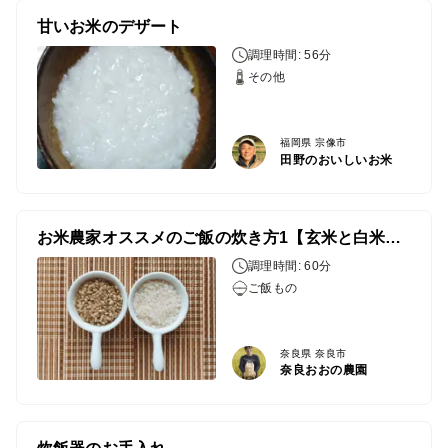
甘いお米のデザート
調理時間: 56分
その他
福岡県 宗像市
田野のおいしいお米
お米農家オススメのご飯の炊き方1【玄米と白米を一緒に炊く方法】
調理時間: 60分
ご飯もの
奈良県 奈良市
奈良おおの農園