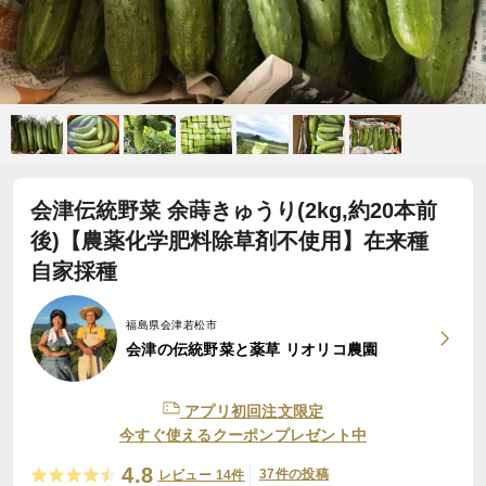
会津伝統野菜 余蒔きゅうり(2kg,約20本前
後)【農薬化学肥料除草剤不使用】在来種
自家採種
福島県会津若松市
会津の伝統野菜と薬草 リオリコ農園
アプリ初回注文限定
今すぐ使えるクーポンプレゼント中
4.8
37件の投稿
レビュー 14件