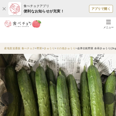
食べチョクアプリ
アプリで開く
便利なお知らせが充実！
メニュー
産地直送通販 食べチョク
野菜
きゅうり
その他きゅうり
会津伝統野菜 余蒔きゅうり(2