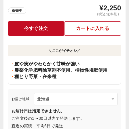
¥
2,250
販売中
（税込/送料別）
今すぐ注文
カートに入れる
＼ここがイチオシ／
皮や実がやわらかく甘味が強い
農薬化学肥料除草剤不使用、植物性堆肥使用
種とり野菜・在来種
お届け地域
お届け日は指定できません。
ご注文後の1〜30日以内で発送します。
直近の実績：平均6日で発送