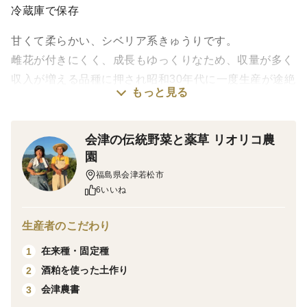
冷蔵庫で保存
甘くて柔らかい、シベリア系きゅうりです。
雌花が付きにくく、成長もゆっくりなため、収量が多く
収入が増える品種に押され昭和30年代に一度生産が途絶
もっと見る
えた品種です。
10数年前、残っていた種から地元有志が復活させまし
た。
会津の伝統野菜と薬草 リオリコ農
園
農薬化学肥料除草剤不使用、新鮮な地下水を使用。
福島県会津若松市
6いいね
毎年「種とり」をしています。
生産者のこだわり
”届けたいのは地の味と力「会津テロワール」”
在来種・固定種
1
会津の厳しく美しい自然の恵みを受けて育ったお野菜を
酒粕を使った土作り
2
是非お楽しみください。
会津農書
3