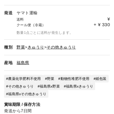
発送
ヤマト運輸
¥
送料
+
¥
330
クール便（冷蔵）
数量1点ごとに送料が発生します。
種別
野菜
きゅうり
その他きゅうり
産地
福島県
農薬化学肥料不使用
野菜
動物性堆肥不使用
紙包装
その他きゅうり
福島県x野菜
福島県xきゅうり
福島県xその他きゅうり
賞味期限 / 保存方法
発送から7日間