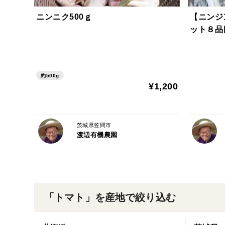
ニンニク500ｇ
【ニンジ
ット８品
約500g
¥1,200
茨城県笠間市
渡辺有機農園
「トマト」を産地で絞り込む