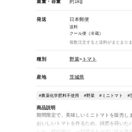
重量・
容量
約1kg
発送
日本郵便
送料
クール便（冷蔵）
複数注文すると送料がまとまり
種別
野菜
トマト
産地
茨城県
農薬化学肥料不使用
野菜
ミニトマト
商品説明
期間限定で、美味しいミニトマトを販売し
おいしいトマトを作るため、緑肥を蒔いた
した。植付後は、一切灌水をせずに味を凝