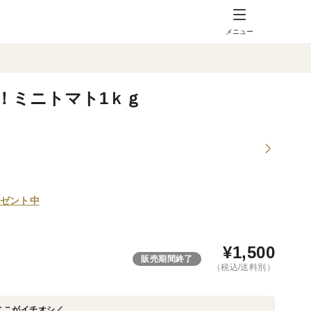
メニュー
！ミニトマト1ｋｇ
ゼント中
¥
1,500
販売期間終了
（税込/送料別）
ここがイチオシ／