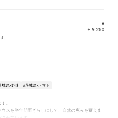
¥
+
¥
250
ます。
茨城県x野菜
茨城県xトマト
ます。
ハウスを半年間雨ざらしにして、自然の恵みを蓄えま
縮させています。