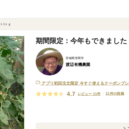
ト1ｋｇ
期間限定：今年もできました
茨城県笠間市
渡辺有機農園
アプリ初回注文限定
今すぐ使えるクーポンプレ
4.7
21件の投稿
レビュー 11件
＼