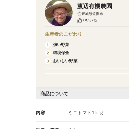
渡辺有機農園
茨城県笠間市
33いいね
生産者のこだわり
強い野菜
1
環境保全
2
おいしい野菜
3
商品について
内容
ミニトマト1ｋｇ