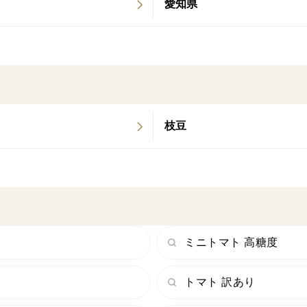
愛知県
枝豆
ミニトマト 高糖度
トマト 訳あり