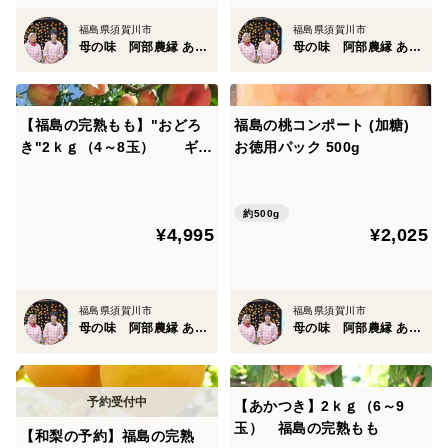
福島県須賀川市
福島県須賀川市
母の味 阿部農縁 あべのうえん
母の味 阿部農縁 あべのうえん
【福島の完熟もも】"おどろ
福島の桃コンポート (加糖)
き"2ｋｇ（4～8玉） ギフ
お徳用パック 500g
ト・贈答用に
約500g
¥4,995
¥2,025
福島県須賀川市
福島県須賀川市
母の味 阿部農縁 あべのうえん
母の味 阿部農縁 あべのうえん
【あかつき】2ｋｇ（6～9
玉） 福島の完熟もも
【和梨の予約】福島の完熟