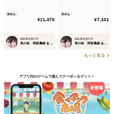
ギフト・贈答用に【9月上
ギフト・贈答用に【9月上旬
旬～9月下旬お届け予定】
～9月下旬お届け予定】
約5kg
約3kg
¥11,475
¥7,101
福島県須賀川市
福島県須賀川市
母の味 阿部農縁 あべのうえん
母の味 阿部農縁 あべのうえん
もっと見る
アプリ内のゲームで遊んでクーポンをゲット！