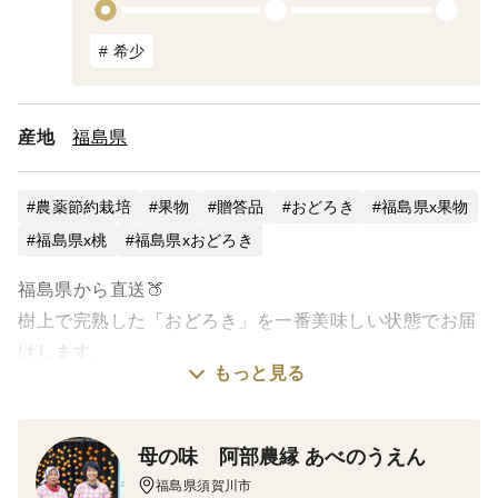
# 希少
産地
福島県
農薬節約栽培
果物
贈答品
おどろき
福島県x果物
福島県x桃
福島県xおどろき
福島県から直送🍑
樹上で完熟した「おどろき」を一番美味しい状態でお届
けします。
もっと見る
阿部農縁では、収穫時期を見極めてギリギリまで樹上で
育成。
母の味 阿部農縁 あべのうえん
もぎたてならではの食感と風味をお楽しみください✨
福島県須賀川市