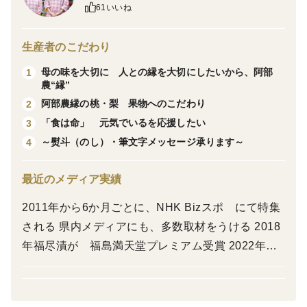
61いいね
おどろきは、カリッとした硬い食感と日持ちの良さが特
徴。
生産者のこだわり
熟してもやわらかくなりにくく、甘さはすっきり控え
母の味を大切に 人との縁を大切にしたいから、阿部
1
め。
農“縁”
阿部農縁の桃・梨 果物へのこだわり
2
一般的な桃とは一線を画す、“硬い桃好き”のための品種
「食は命」 元気でいるを応援したい
3
です。
～熨斗（のし）・筆文字メッセージ承ります～
4
その独特な食感にハマる方も多く、リピーターの多い桃
です😊
最近のメディア実績
2011年から6か月ごとに、NHK Bizスポ にて特集
【お届けについて】
される 県内メディアにも、多数取材をうける 2018
・予約商品（8月中旬頃〜発送）
年福尽漬が 福島満天堂プレミアム受賞 2022年
・日時指定不可（食べ頃で順次発送）
福島産業賞 特別賞 受賞 2024年 9月号 倫理研
究所 「新世」 特集 謹んで食に向か会う で掲
🎁 ギフト対応OK
載いただく