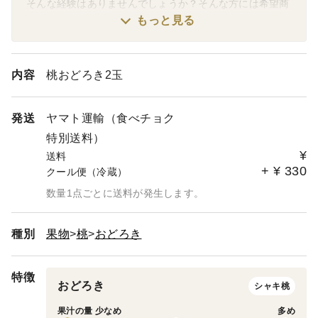
そんな経験はありませんでしょうか？そんな方には希望商
品でセットをお作りします。
もっと見る
同梱希望の場合はお手数ですが注文前に希望商品をお知ら
せください。
食べチョクのシステム上、注文確定後に同梱に変更する事
内容
桃おどろき2玉
が出来ません。
同梱した商品のページを作成いたしますので手間を減らす
ためご協力をお願いします。
発送
ヤマト運輸（食べチョク
その他、気になる事がありましたらお気軽にお問い合わせ
特別送料）
ください。
¥
送料
+
¥
330
クール便（冷蔵）
※予約商品に関しては組み合わせの変更出来ませんのでご
了承ください。
数量1点ごとに送料が発生します。
種別
果物
桃
おどろき
特徴
おどろき
シャキ桃
果汁の量 少なめ
多め