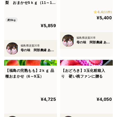
梨 おまかせ5ｋｇ（11～16
玉） ギフト・贈答用に【8
4.4
(11件)
月下旬～9月中旬お届け予
¥5,400
定】
約5kg
¥5,859
福島県須賀川市
母の味 阿部農縁 あべのうえん
福島県須賀川市
母の味 阿部農縁 あべのうえん
【福島の完熟もも】2ｋｇ 品
【おどろき】3玉化粧箱入
種おまかせ（6～9玉）
り 硬い桃ファンに贈る
¥4,725
¥4,050