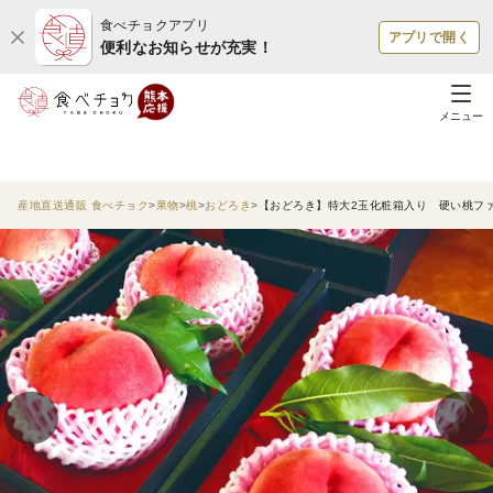
食べチョクアプリ
アプリで開く
便利なお知らせが充実！
メニュー
産地直送通販 食べチョク
果物
桃
おどろき
【おどろき】特大2玉化粧箱入り 硬い桃フ