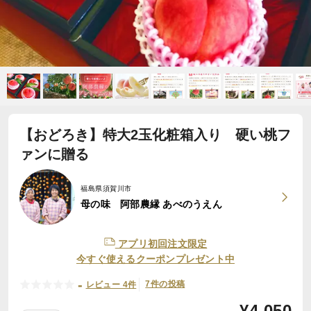
【おどろき】特大2玉化粧箱入り 硬い桃フ
ァンに贈る
福島県須賀川市
母の味 阿部農縁 あべのうえん
アプリ初回注文限定
今すぐ使えるクーポンプレゼント中
-
7件の投稿
レビュー 4件
¥
4,050