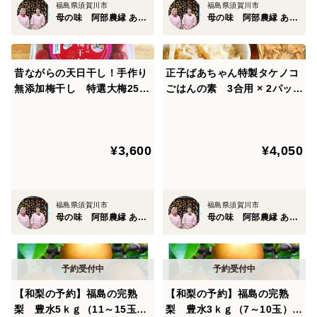
福島県須賀川市
福島県須賀川市
母の味 阿部農縁 あべのうえん
母の味 阿部農縁 あべのうえん
昔ながらの天日干し！手作り
正子ばあちゃん特製タケノコ
無添加梅干し 特選大梅250
ごはんの素 3合用 × 2パッ
ｇ 農家のばあちゃん特製の
ク 朝採り新鮮筍・竹の子
酸っぱいうめぼし
¥3,600
¥4,050
福島県須賀川市
福島県須賀川市
母の味 阿部農縁 あべのうえん
母の味 阿部農縁 あべのうえん
【和梨の予約】福島の完熟
【和梨の予約】福島の完熟
梨 豊水5ｋｇ（11～15玉）
梨 豊水3ｋｇ（7～10玉）