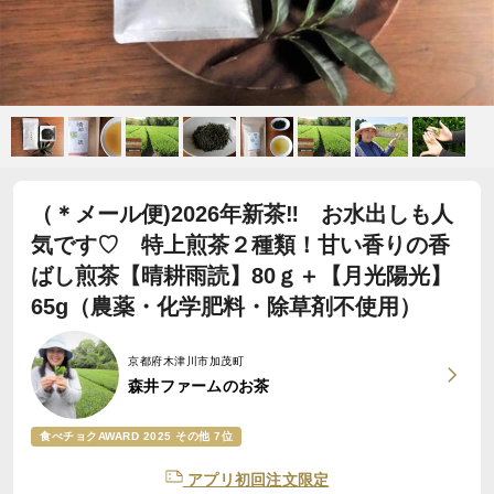
（＊メール便)2026年新茶‼ お水出しも人
気です♡ 特上煎茶２種類！甘い香りの香
ばし煎茶【晴耕雨読】80ｇ＋【月光陽光】
65g（農薬・化学肥料・除草剤不使用）
京都府木津川市加茂町
森井ファームのお茶
食べチョクAWARD 2025 その他 7位
アプリ初回注文限定