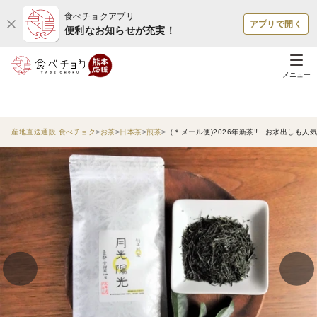
食べチョクアプリ
アプリで開く
便利なお知らせが充実！
メニュー
産地直送通販 食べチョク
お茶
日本茶
煎茶
（＊メール便)2026年新茶‼ お水出しも