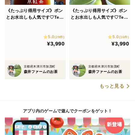
《たっぷり得用サイズ》ポン
《たっぷり得用サイズ》ポン
とお水出しも人気です♡Tea
とお水出しも人気です♡Tea
Bag 京都のほっこり紅茶！
Bag まろやか緑茶！ 特上深
京紅茶【風花】ティーパック
蒸しかぶせ茶【葉月】ティー
5.0
5.0
（LLサイズ ３ｇ×６０コ）
パック（LLサイズ ３ｇ×６
(29件)
(16件)
¥3,990
¥3,990
（農薬・化学肥料・除草剤不
０コ）（農薬・化学肥料・除
使用）自然素材パック使用♡
草剤不使用）自然素材パック
使用♡
京都府木津川市加茂町
京都府木津川市加茂町
森井ファームのお茶
森井ファームのお茶
もっと見る
アプリ内のゲームで遊んでクーポンをゲット！