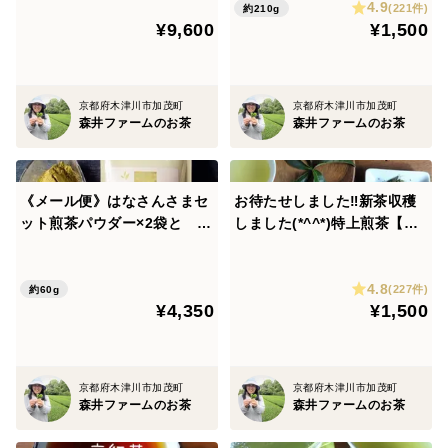
4.9
シェイクも♡（農薬・化学肥
気です♡京都産100%・一番
(221件)
約210g
¥9,600
¥1,500
料・除草剤・畜産堆肥すべて
茶100%（農薬・化学肥料・
不使用）（実質送料無料）
除草剤・畜産堆肥すべて不使
用）
京都府木津川市加茂町
京都府木津川市加茂町
森井ファームのお茶
森井ファームのお茶
《メール便》はなさんさまセ
お待たせしました‼新茶収穫
ット煎茶パウダー×2袋と 特
しました(*^^*)特上煎茶【月
上かぶせ茶葉月茶葉１０５ｇ
の雫】お水出しも大人気‼お
のセット‼ 煎茶ラテ・ミン
徳用２００ｇ！特上煎茶を普
4.8
トティーなどもお勧めです(*^
段使いの量でたっぷりと♡大
(227件)
約60g
¥4,350
¥1,500
^*)（農薬・化学肥料・除草
容量で感謝のご奉仕価格！(農
剤・畜産堆肥を不使用）
薬・化学肥料・除草剤不使
用）
京都府木津川市加茂町
京都府木津川市加茂町
森井ファームのお茶
森井ファームのお茶