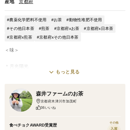
産地
京都府
森井ファームのお茶
農薬化学肥料不使用
お茶
動物性堆肥不使用
＊＊＊＊＊年末年始休暇のお知らせ＊＊＊＊＊
その他日本茶
煎茶
京都府xお茶
京都府x日本茶
下記の期間の発送業務は、年末年始休業とさせていただき
ます。
京都府x煎茶
京都府xその他日本茶
[期間]
2025/12/25 ~ 2026/01/7
＜味＞
商品発送は1/8より順次対応させていただきます。
（お急ぎの場合は特記事項にお書きください。対応できな
＊月光陽光
い場合もございますm(__)m）
もっと見る
2026年新茶♡
その期間のご注文はありがたく承りますので、どうぞよろ
お茶本来の渋みと旨みの調和。
しくお願い致します‼
新茶にしかない爽やかな香り。
森井ファームのお茶
感謝
春の訪れを告げる味をぜひどうぞ！
京都府木津川市加茂町
40℃から80℃くらいの、ぬるめのお湯、または水出しで
36いいね
淹れるのがおすすめです。
（ぬるめ◎ 熱湯△ 水出し◎）
その他
食べチョクAWARD受賞歴