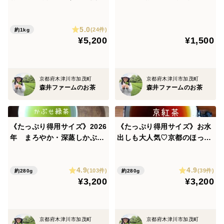
うじ茶【太陽】甘みと香りの
都・お徳用３００ｇ！春煎茶
＜栽培のこだわり＞２０２６年４月末に収穫した、特上
特上ほうじ茶！【京都産10
【碧】を普段使いの量でたっ
5.0
0%・一番茶100%・すべて農
ぷりと♡大容量で感謝のご奉
の煎茶です。ほんの少ししか収穫できない貴重な１芯２
(24件)
約1kg
¥5,200
¥1,500
薬・化学肥料・除草剤・畜産
仕価格！2026.5月収獲分！
葉を使用しております。
堆肥 不使用】
(農薬・化学肥料・除草剤不使
用）
農薬・化学肥料・除草剤・畜産堆肥不使用ですので、農
京都府木津川市加茂町
京都府木津川市加茂町
薬等の不安なく、楽しんで頂けます。
森井ファームのお茶
森井ファームのお茶
《たっぷり得用サイズ》2026
《たっぷり得用サイズ》お水
＜産地の特徴＞
年 まろやか・深蒸しかぶせ
出しも大人気♡京都のほっこ
京都宇治茶の生産地で、多くのお茶が栽培されていま
緑茶！お水出しも人気です♡
り紅茶！京紅茶【風花】（Ｌ
す。
特上かぶせ茶【葉月】（ＬＬ
Ｌサイズ 280g）（農薬・
寒暖差の激しい気候が、旨みのあるお茶をつくる要因と
4.9
4.9
サイズ ）280g ひと手間
化学肥料・除草剤不使用）
(103件)
(39件)
約280g
約280g
¥3,200
¥3,200
かけたまろやか緑茶（農薬・
されています。
化学肥料・除草剤不使用）
＜品種など＞
京都府木津川市加茂町
京都府木津川市加茂町