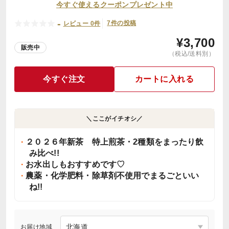
今すぐ使えるクーポンプレゼント中
-
7件の投稿
レビュー 0件
¥
3,700
販売中
（税込/送料別）
今すぐ注文
カートに入れる
＼ここがイチオシ／
２０２６年新茶 特上煎茶・2種類をまったり飲
み比べ!!
お水出しもおすすめです♡
農薬・化学肥料・除草剤不使用でまるごといい
ね!!
お届け地域