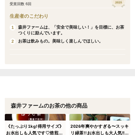
【２０２６年４月２５日収穫分売り切れm(_ _)m
受賞回数 6回
只今、4月29日収穫分】
生産者のこだわり
＊晴耕雨読
森井ファームは、「安全で美味しい！」を目標に、お茶
1
つくりに励んでいます。
特上の煎茶を贅沢にほんのり香ばしく火入れしていま
お茶は飲みもの。美味しく楽しんでほしい。
2
す。香り豊かで、上品な甘みがあり、こんな緑茶初めて
飲んだというお茶通の方続出です。
晴れては耕し、雨の日には本を読む。
そんなスロウな生活をイメージしたお茶です☀
生産者ならでは、遊び心たっぷりのぜいたくな
香ばし煎茶『晴耕雨読』をぜひどうぞ。
森井ファームのお茶の他の商品
【２０２６年４月２９日収穫分】
《たっぷり1kg!得用サイズ》
2026年爽やかすぎる〜スッキ
お水出しも人気です♡焙煎ほ
リ緑茶!!お水出しも大人気‼京