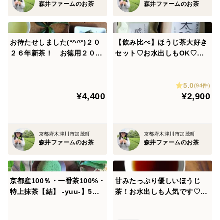
やぶきた
森井ファームのお茶
森井ファームのお茶
お待たせしました(*^^*)２０
【飲み比べ】ほうじ茶大好き
２６年新茶！ お徳用２００
セット♡お水出しもOK♡浅
ｇ×３袋！特上煎茶を普段使
炒りほうじ茶琥珀(185g)・深
いの量でたっぷりと♡【月の
炒りほうじ茶太陽(210g)のお
5.0
雫】大容量で感謝のご奉仕価
得なセット！（農薬・化学肥
(94件)
¥4,400
¥2,900
格！(農薬・化学肥料・除草剤
料・除草剤不使用）（ティー
不使用）【売り切れ御免商
パックリクエスト可）
品】
京都府木津川市加茂町
京都府木津川市加茂町
森井ファームのお茶
森井ファームのお茶
京都産100％・一番茶100%・
甘みたっぷり優しいほうじ
特上抹茶【結】 -yuu-】5袋
茶！お水出しも人気です♡深
セット!!まるごといいね！お
煎りほうじ茶【太陽】210g
水出しも人気です♡ボトルで
水出しOK！お子さまにも人