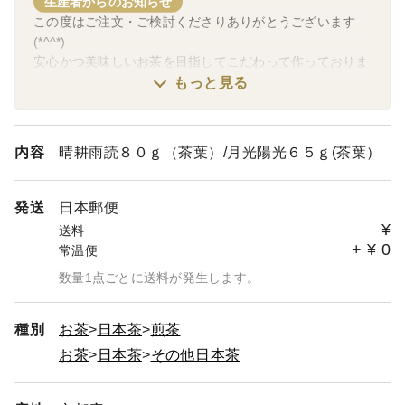
生産者からのお知らせ
この度はご注文・ご検討くださりありがとうございます
(*^^*)
安心かつ美味しいお茶を目指してこだわって作っておりま
す♡
もっと見る
（農薬・化学肥料・除草剤・畜産堆肥 不使用）
温かいお茶が美味しい季節ですね(*^^*)
内容
晴耕雨読８０ｇ（茶葉）/月光陽光６５ｇ(茶葉）
それぞれのお茶もまろやかな甘みも増えて、温かい温度で
淹れてもまろやかになってきました♡
暖房の効いたお部屋や乾燥した日にはお水出しもスッキリ
発送
日本郵便
甘くおすすめです。
¥
送料
身体ほっこりしたいときは温かいお茶でゆっくりお茶の時
+
¥
0
常温便
間もいいですね!!
数量1点ごとに送料が発生します。
ぜひこれからの季節もお好みの温度と濃さでお楽しみ頂け
たら嬉しいです(*^^*)
種別
お茶
日本茶
煎茶
どうぞ安心してお楽しみ頂けたら嬉しいです♡
お茶
日本茶
その他日本茶
検討・ご注文くださりありがとうございます!!
感謝