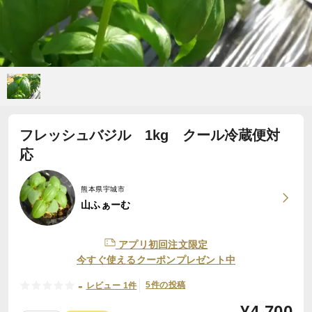
フレッシュバジル 1kg クール冷蔵便対
応
熊本県宇城市
山ふぁーむ
アプリ初回注文限定
今すぐ使えるクーポンプレゼント中
-
5件の投稿
レビュー 1件
¥
4,700