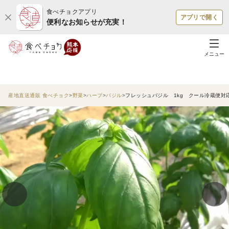
食べチョクアプリ
アプリで開く
便利なお知らせが充実！
メニュー
産地直送通販 食べチョク
野菜
ハーブ
バジル
フレッシュバジル 1kg クール冷蔵便対