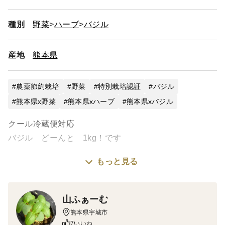
種別
野菜
ハーブ
バジル
産地
熊本県
農薬節約栽培
野菜
特別栽培認証
バジル
熊本県x野菜
熊本県xハーブ
熊本県xバジル
クール冷蔵便対応
バジル どーんと 1kg！です
もっと見る
熊本のおいしい水と土、ハウスで育てたバジルです☆
生、ペースト、乾燥、冷凍等々
いろんな料理を
山ふぁーむ
たーっぷり お楽しみいただけますよ
熊本県宇城市
7いいね