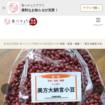
食べチョクアプリ
アプリで開く
便利なお知らせが充実！
メニュー
産地直送通販 食べチョク
野菜
その他豆類
小豆
甘味・旨味・健康！『美方大納言小豆』【