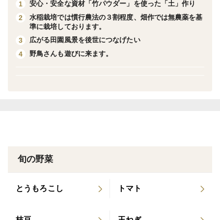
安心・安全な資材「竹パウダー」を使った「土」作り
1
す。
水稲栽培では慣行農法の３割程度、畑作では無農薬を基
2
準に栽培しております。
収穫した物を自然乾燥させ
広がる田園風景を後世につなげたい
3
一つ一つ手作業で殻からはずしております。
野鳥さんも遊びに来ます。
4
中には、小粒な物や少し傷がある物もあるかもわかりま
せん。
ですので少し多めに計量しております。
ご了承くださいませ。
農薬・化学肥料は使用しておりません。
安心・安全を食卓に♪
旬の野菜
※こちらの商品は
レターパックでのお届けです。
とうもろこし
トマト
ポスト投函となりますので
日時指定は承れません。
枝豆
玉ねぎ