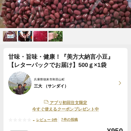
甘味・旨味・健康！『美方大納言小豆』
【レターパックでお届け】500ｇ×1袋
兵庫県朝来市和田山町
三大 （サンダイ）
アプリ初回注文限定
今すぐ使えるクーポンプレゼント中
-
7件の投稿
レビュー 0件
¥
950