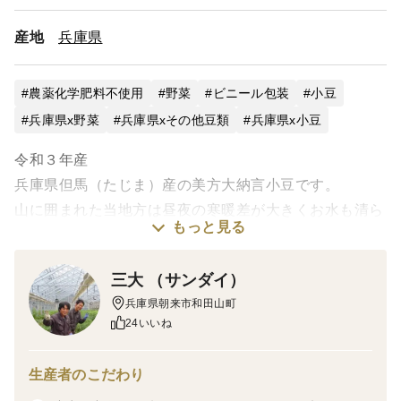
産地
兵庫県
農薬化学肥料不使用
野菜
ビニール包装
小豆
兵庫県x野菜
兵庫県xその他豆類
兵庫県x小豆
令和３年産
兵庫県但馬（たじま）産の美方大納言小豆です。
山に囲まれた当地方は昼夜の寒暖差が大きくお水も清ら
もっと見る
かです。
このような土地で育った『美方大納言小豆』は
三大 （サンダイ）
甘味・旨味そして健康成分が豊富です♪
兵庫県朝来市和田山町
24いいね
煮崩れしにくく、小豆特有の触感・風味をお楽しみいた
だけます。
生産者のこだわり
色鮮やかな小豆色で『美方ルビー』とも呼ばれていま