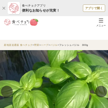
食べチョクアプリ
アプリで開く
便利なお知らせが充実！
メニュー
産地直送通販 食べチョク
野菜
ハーブ
バジル
フレッシュバジル 300g