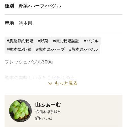
種別
野菜
ハーブ
バジル
産地
熊本県
農薬節約栽培
野菜
特別栽培認証
バジル
熊本県x野菜
熊本県xハーブ
熊本県xバジル
フレッシュバジル300g
熊本の美味しい水とこだわりの土、
もっと見る
ハウスで育った
葉がやわらかく 香りが強い
自慢のバジルです！
山ふぁーむ
朝摘みしたバジルを
熊本県宇城市
フレッシュなまま お届けします
7いいね