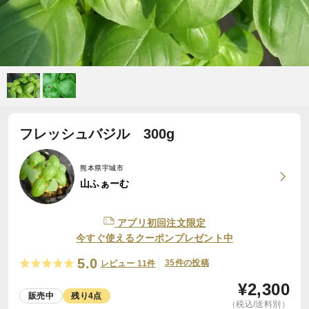
フレッシュバジル 300g
熊本県宇城市
山ふぁーむ
アプリ初回注文限定
今すぐ使えるクーポンプレゼント中
5.0
35件の投稿
レビュー 11件
¥
2,300
販売中
残り4点
（税込/送料別）